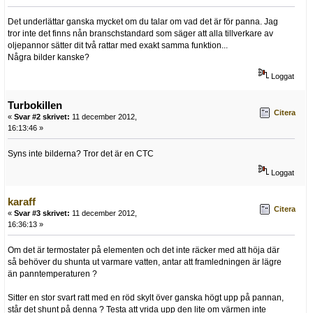
Det underlättar ganska mycket om du talar om vad det är för panna. Jag
tror inte det finns nån branschstandard som säger att alla tillverkare av
oljepannor sätter dit två rattar med exakt samma funktion...
Några bilder kanske?
Loggat
Turbokillen
Citera
«
Svar #2 skrivet:
11 december 2012,
16:13:46 »
Syns inte bilderna? Tror det är en CTC
Loggat
karaff
Citera
«
Svar #3 skrivet:
11 december 2012,
16:36:13 »
Om det är termostater på elementen och det inte räcker med att höja där
så behöver du shunta ut varmare vatten, antar att framledningen är lägre
än panntemperaturen ?
Sitter en stor svart ratt med en röd skylt över ganska högt upp på pannan,
står det shunt på denna ? Testa att vrida upp den lite om värmen inte