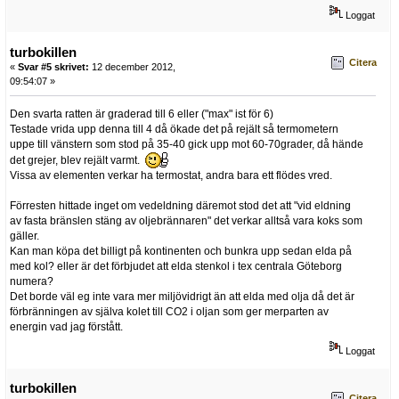
Loggat
turbokillen
Citera
«
Svar #5 skrivet:
12 december 2012,
09:54:07 »
Den svarta ratten är graderad till 6 eller ("max" ist för 6)
Testade vrida upp denna till 4 då ökade det på rejält så termometern
uppe till vänstern som stod på 35-40 gick upp mot 60-70grader, då hände
det grejer, blev rejält varmt.
Vissa av elementen verkar ha termostat, andra bara ett flödes vred.
Förresten hittade inget om vedeldning däremot stod det att "vid eldning
av fasta bränslen stäng av oljebrännaren" det verkar alltså vara koks som
gäller.
Kan man köpa det billigt på kontinenten och bunkra upp sedan elda på
med kol? eller är det förbjudet att elda stenkol i tex centrala Göteborg
numera?
Det borde väl eg inte vara mer miljövidrigt än att elda med olja då det är
förbränningen av själva kolet till CO2 i oljan som ger merparten av
energin vad jag förstått.
Loggat
turbokillen
Citera