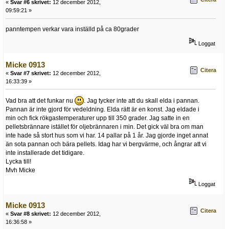
«
Svar #6 skrivet:
12 december 2012,
09:59:21 »
panntempen verkar vara inställd på ca 80grader
Loggat
Micke 0913
Citera
«
Svar #7 skrivet:
12 december 2012,
16:33:39 »
Vad bra att det funkar nu
. Jag tycker inte att du skall elda i pannan.
Pannan är inte gjord för vedeldning. Elda rätt är en konst. Jag eldade i
min och fick rökgastemperaturer upp till 350 grader. Jag satte in en
pelletsbrännare istället för oljebrännaren i min. Det gick väl bra om man
inte hade så stort hus som vi har. 14 pallar på 1 år. Jag gjorde inget annat
än sota pannan och bära pellets. Idag har vi bergvärme, och ångrar att vi
inte installerade det tidigare.
Lycka till!
Mvh Micke
Loggat
Micke 0913
Citera
«
Svar #8 skrivet:
12 december 2012,
16:36:58 »