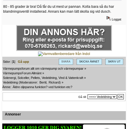
80 - 85 grader är bra! Då får du ut mest ur pannan. Kolla bara så du har
blandningsventil installerad. Annars kan man lätt skolla sig vid dusch.
Loggat
Sidor: [
1
]
Gå upp
SVARA
SKICKA ÄMNET
SKRIV UT
Värmepumpsforum allt om värmepump och värmepumpar
»
VärmepumpsForum Allmänt
»
Solenergi, Solceller, Pellets, Vedeldning, Vind & Vattenkraft
»
Vedeldning
(Moderatorer:
Bertil
,
Rickard
) »
Ämne:
Äldre oljepanna funktion? ved funktion etc?
Gå till:
Annonser