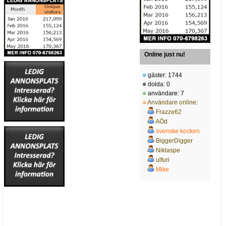
Online just nu!
gäster: 1744
dolda: 0
användare: 7
Användare online
:
Frazze62
AÖd
svenske kocken
BiggerDigger
Niklaspe
ulfuri
Mike