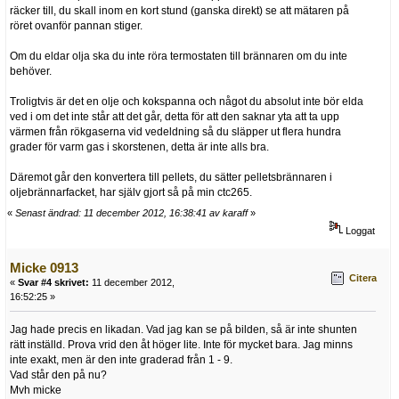
räcker till, du skall inom en kort stund (ganska direkt) se att mätaren på
röret ovanför pannan stiger.
Om du eldar olja ska du inte röra termostaten till brännaren om du inte
behöver.
Troligtvis är det en olje och kokspanna och något du absolut inte bör elda
ved i om det inte står att det går, detta för att den saknar yta att ta upp
värmen från rökgaserna vid vedeldning så du släpper ut flera hundra
grader för varm gas i skorstenen, detta är inte alls bra.
Däremot går den konvertera till pellets, du sätter pelletsbrännaren i
oljebrännarfacket, har själv gjort så på min ctc265.
«
Senast ändrad: 11 december 2012, 16:38:41 av karaff
»
Loggat
Micke 0913
Citera
«
Svar #4 skrivet:
11 december 2012,
16:52:25 »
Jag hade precis en likadan. Vad jag kan se på bilden, så är inte shunten
rätt inställd. Prova vrid den åt höger lite. Inte för mycket bara. Jag minns
inte exakt, men är den inte graderad från 1 - 9.
Vad står den på nu?
Mvh micke