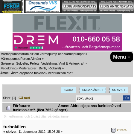
Värmepumpsforum allt om värmepump och värmepumpar
»
Menu ≡
VärmepumpsForum Allmänt
»
Solenergi, Solceller, Pellets, Vedeldning, Vind & Vattenkraft
»
Vedeldning
(Moderatorer:
Bertil
,
Rickard
) »
Ämne:
Äldre oljepanna funktion? ved funktion etc?
SVARA
SKICKA ÄMNET
SKRIV UT
Sidor: [
1
]
Gå ned
Författare
Ämne: Äldre oljepanna funktion? ved
funktion etc? (läst 7652 gånger)
0 medlemmar och 1 gäst tittar på detta ämne.
turbokillen
Citera
«
skrivet:
11 december 2012, 15:06:28 »