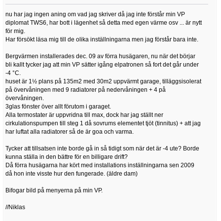
nu har jag ingen aning om vad jag skriver då jag inte förstår min VP
diplomat TWS6, har bott i lägenhet så detta med egen värme osv ... är nytt
för mig.
Har försökt läsa mig till de olika inställningarna men jag förstår bara inte.
Bergvärmen installerades dec. 09 av förra husägaren, nu när det börjar
bli kallt tycker jag att min VP sätter igång elpatronen så fort det går under
-4 °C.
huset är 1½ plans på 135m2 med 30m2 uppvärmt garage, tilläggsisolerat
på övervåningen med 9 radiatorer på nedervåningen + 4 på
övervåningen.
3glas fönster över allt förutom i garaget.
Alla termostater är uppvridna till max, dock har jag ställt ner
cirkulationspumpen till steg 1 då sovrums elementet tjöt (tinnitus) + att jag
har luftat alla radiatorer så de är goa och varma.
Tycker att tillsatsen inte borde gå in så tidigt som när det är -4 ute? Borde
kunna ställa in den bättre för en billigare drift?
Då förra husägarna har kört med installations inställningarna sen 2009
då hon inte visste hur den fungerade. (äldre dam)
Bifogar bild på menyerna på min VP.
//Niklas