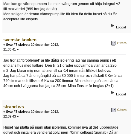
Man kan ge värmepumpen lite mer svängrum genom att höja Integral A2
till maxvärdet (999 tror jag det är).
Men troligen är denna värmepump lite för klen för detta huset så du får
acceptera lite elspets.
Loggat
svenske kocken
Citera
«
Svar #7 skrivet:
10 december 2012,
21:33:41 »
Jag tror att "problemet" är lite dålig isolering jag har samma pump i ett
enplans hus med källare. Den till 21 grader uppvärmda ytan är ca 220
m2. Jag klarar mig normalt ner till ca -14 innan nått tillskott behövs.
Jag har på ca 7 år en gångtid på ca 30 000 timmar och tillskott 3 Kw är ca
740 timmar och tillskott 6 Kw ca 200 timmar. Min isolering på taket är ca
40 cm och i väggarna har jag ca 25 cm. Mina fönster är treglas (2+1)
Loggat
strand.ws
Citera
«
Svar #8 skrivet:
10 december 2012,
22:39:43 »
Huset har platta på mark utan isolering, kommer riva ut det uppreglade
golvet och installera ventilerat golv, men 70mm cellpast (granab) Då är