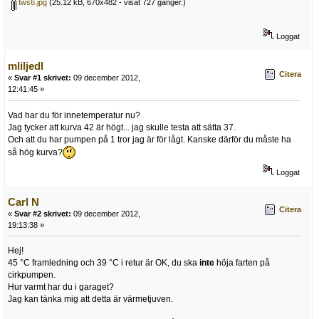
tws6.jpg
(25.12 kB, 670x482 - visat 727 gånger.)
Loggat
mliljedl
Citera
«
Svar #1 skrivet:
09 december 2012,
12:41:45 »
Vad har du för innetemperatur nu?
Jag tycker att kurva 42 är högt... jag skulle testa att sätta 37.
Och att du har pumpen på 1 tror jag är för lågt. Kanske därför du måste ha
så hög kurva?
Loggat
Carl N
Citera
«
Svar #2 skrivet:
09 december 2012,
19:13:38 »
Hej!
45 °C framledning och 39 °C i retur är OK, du ska
inte
höja farten på
cirkpumpen.
Hur varmt har du i garaget?
Jag kan tänka mig att detta är värmetjuven.