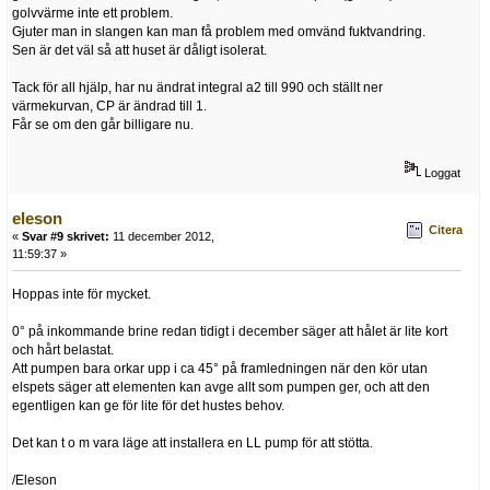
golvvärme inte ett problem.
Gjuter man in slangen kan man få problem med omvänd fuktvandring.
Sen är det väl så att huset är dåligt isolerat.
Tack för all hjälp, har nu ändrat integral a2 till 990 och ställt ner
värmekurvan, CP är ändrad till 1.
Får se om den går billigare nu.
Loggat
eleson
Citera
«
Svar #9 skrivet:
11 december 2012,
11:59:37 »
Hoppas inte för mycket.
0° på inkommande brine redan tidigt i december säger att hålet är lite kort
och hårt belastat.
Att pumpen bara orkar upp i ca 45° på framledningen när den kör utan
elspets säger att elementen kan avge allt som pumpen ger, och att den
egentligen kan ge för lite för det hustes behov.
Det kan t o m vara läge att installera en LL pump för att stötta.
/Eleson