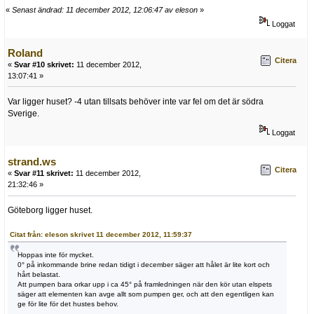
«
Senast ändrad: 11 december 2012, 12:06:47 av eleson
»
Loggat
Roland
Citera
«
Svar #10 skrivet:
11 december 2012,
13:07:41 »
Var ligger huset? -4 utan tillsats behöver inte var fel om det är södra
Sverige.
Loggat
strand.ws
Citera
«
Svar #11 skrivet:
11 december 2012,
21:32:46 »
Göteborg ligger huset.
Citat från: eleson skrivet 11 december 2012, 11:59:37
Hoppas inte för mycket.
0° på inkommande brine redan tidigt i december säger att hålet är lite kort och
hårt belastat.
Att pumpen bara orkar upp i ca 45° på framledningen när den kör utan elspets
säger att elementen kan avge allt som pumpen ger, och att den egentligen kan
ge för lite för det hustes behov.