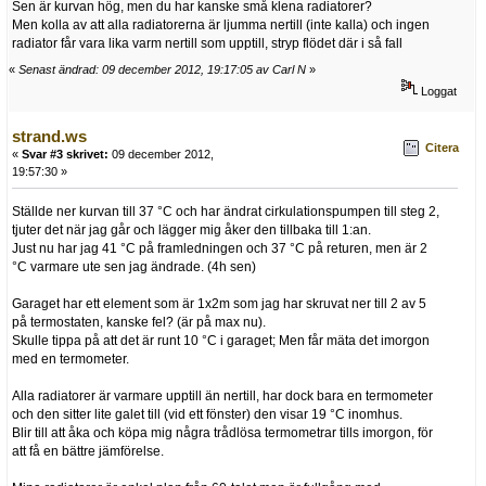
Sen är kurvan hög, men du har kanske små klena radiatorer?
Men kolla av att alla radiatorerna är ljumma nertill (inte kalla) och ingen
radiator får vara lika varm nertill som upptill, stryp flödet där i så fall
«
Senast ändrad: 09 december 2012, 19:17:05 av Carl N
»
Loggat
strand.ws
Citera
«
Svar #3 skrivet:
09 december 2012,
19:57:30 »
Ställde ner kurvan till 37 °C och har ändrat cirkulationspumpen till steg 2,
tjuter det när jag går och lägger mig åker den tillbaka till 1:an.
Just nu har jag 41 °C på framledningen och 37 °C på returen, men är 2
°C varmare ute sen jag ändrade. (4h sen)
Garaget har ett element som är 1x2m som jag har skruvat ner till 2 av 5
på termostaten, kanske fel? (är på max nu).
Skulle tippa på att det är runt 10 °C i garaget; Men får mäta det imorgon
med en termometer.
Alla radiatorer är varmare upptill än nertill, har dock bara en termometer
och den sitter lite galet till (vid ett fönster) den visar 19 °C inomhus.
Blir till att åka och köpa mig några trådlösa termometrar tills imorgon, för
att få en bättre jämförelse.