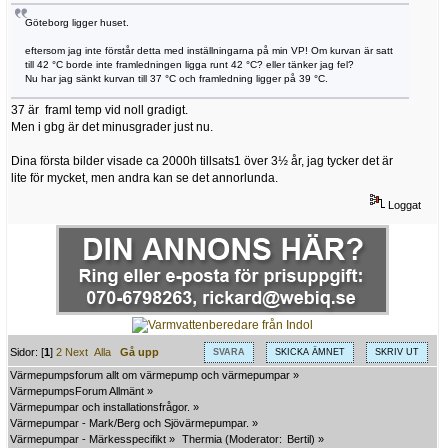
Göteborg ligger huset.
eftersom jag inte förstår detta med inställningarna på min VP! Om kurvan är satt
till 42 °C borde inte framledningen ligga runt 42 °C? eller tänker jag fel?
Nu har jag sänkt kurvan till 37 °C och framledning ligger på 39 °C.
37 är framl temp vid noll gradigt.
Men i gbg är det minusgrader just nu.
Dina första bilder visade ca 2000h tillsats1 över 3½ år, jag tycker det är
lite för mycket, men andra kan se det annorlunda.
Loggat
Sidor: [
1
]
2
Next
Alla
Gå upp
SVARA
SKICKA ÄMNET
SKRIV UT
Värmepumpsforum allt om värmepump och värmepumpar
»
VärmepumpsForum Allmänt
»
Värmepumpar och installationsfrågor.
»
Värmepumpar - Mark/Berg och Sjövärmepumpar.
»
Värmepumpar - Märkesspecifikt
»
Thermia
(Moderator:
Bertil
) »