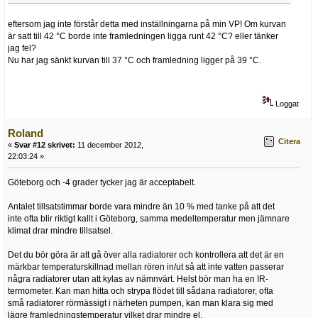
eftersom jag inte förstår detta med inställningarna på min VP! Om kurvan
är satt till 42 °C borde inte framledningen ligga runt 42 °C? eller tänker
jag fel?
Nu har jag sänkt kurvan till 37 °C och framledning ligger på 39 °C.
Loggat
Roland
Citera
«
Svar #12 skrivet:
11 december 2012,
22:03:24 »
Göteborg och -4 grader tycker jag är acceptabelt.
Antalet tillsatstimmar borde vara mindre än 10 % med tanke på att det
inte ofta blir riktigt kallt i Göteborg, samma medeltemperatur men jämnare
klimat drar mindre tillsatsel.
Det du bör göra är att gå över alla radiatorer och kontrollera att det är en
märkbar temperaturskillnad mellan rören in/ut så att inte vatten passerar
några radiatorer utan att kylas av nämnvärt. Helst bör man ha en IR-
termometer. Kan man hitta och strypa flödet till sådana radiatorer, ofta
små radiatorer rörmässigt i närheten pumpen, kan man klara sig med
lägre framledningstemperatur vilket drar mindre el.