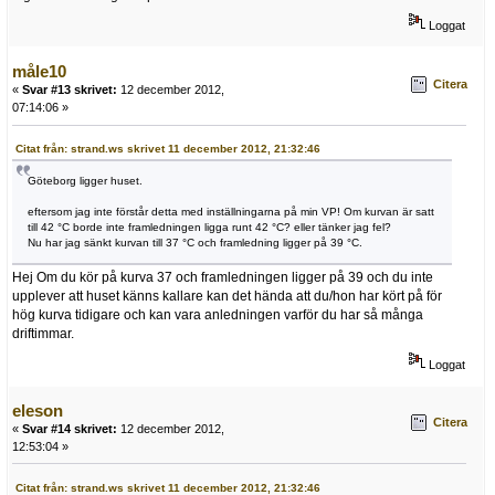
Loggat
måle10
Citera
«
Svar #13 skrivet:
12 december 2012,
07:14:06 »
Citat från: strand.ws skrivet 11 december 2012, 21:32:46
Göteborg ligger huset.
eftersom jag inte förstår detta med inställningarna på min VP! Om kurvan är satt
till 42 °C borde inte framledningen ligga runt 42 °C? eller tänker jag fel?
Nu har jag sänkt kurvan till 37 °C och framledning ligger på 39 °C.
Hej Om du kör på kurva 37 och framledningen ligger på 39 och du inte
upplever att huset känns kallare kan det hända att du/hon har kört på för
hög kurva tidigare och kan vara anledningen varför du har så många
driftimmar.
Loggat
eleson
Citera
«
Svar #14 skrivet:
12 december 2012,
12:53:04 »
Citat från: strand.ws skrivet 11 december 2012, 21:32:46