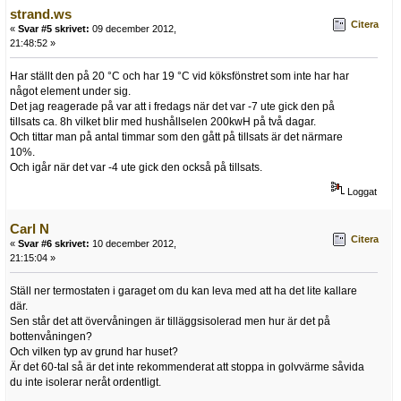
strand.ws
Citera
«
Svar #5 skrivet:
09 december 2012,
21:48:52 »
Har ställt den på 20 °C och har 19 °C vid köksfönstret som inte har har
något element under sig.
Det jag reagerade på var att i fredags när det var -7 ute gick den på
tillsats ca. 8h vilket blir med hushållselen 200kwH på två dagar.
Och tittar man på antal timmar som den gått på tillsats är det närmare
10%.
Och igår när det var -4 ute gick den också på tillsats.
Loggat
Carl N
Citera
«
Svar #6 skrivet:
10 december 2012,
21:15:04 »
Ställ ner termostaten i garaget om du kan leva med att ha det lite kallare
där.
Sen står det att övervåningen är tilläggsisolerad men hur är det på
bottenvåningen?
Och vilken typ av grund har huset?
Är det 60-tal så är det inte rekommenderat att stoppa in golvvärme såvida
du inte isolerar neråt ordentligt.