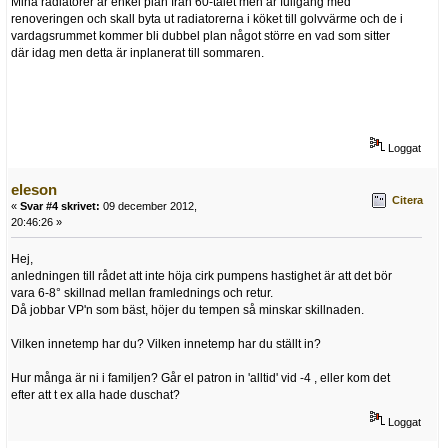
Mina radiatorer är enkel plan från 60-talet men är fullgång med
renoveringen och skall byta ut radiatorerna i köket till golvvärme och de i
vardagsrummet kommer bli dubbel plan något större en vad som sitter
där idag men detta är inplanerat till sommaren.
Loggat
eleson
Citera
«
Svar #4 skrivet:
09 december 2012,
20:46:26 »
Hej,
anledningen till rådet att inte höja cirk pumpens hastighet är att det bör
vara 6-8° skillnad mellan framlednings och retur.
Då jobbar VP'n som bäst, höjer du tempen så minskar skillnaden.
Vilken innetemp har du? Vilken innetemp har du ställt in?
Hur många är ni i familjen? Går el patron in 'alltid' vid -4 , eller kom det
efter att t ex alla hade duschat?
Loggat