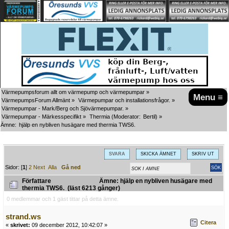
Värmepumpsforum allt om värmepump och värmepumpar
»
Menu ≡
VärmepumpsForum Allmänt
»
Värmepumpar och installationsfrågor.
»
Värmepumpar - Mark/Berg och Sjövärmepumpar.
»
Värmepumpar - Märkesspecifikt
»
Thermia
(Moderator:
Bertil
) »
Ämne:
hjälp en nybliven husägare med thermia TWS6.
SVARA
SKICKA ÄMNET
SKRIV UT
Sidor: [
1
]
2
Next
Alla
Gå ned
Författare
Ämne: hjälp en nybliven husägare med
thermia TWS6. (läst 6213 gånger)
0 medlemmar och 1 gäst tittar på detta ämne.
strand.ws
Citera
«
skrivet:
09 december 2012, 10:42:07 »