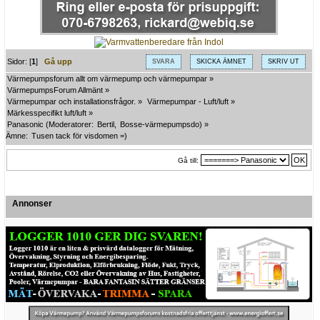
Sidor: [
1
]
Gå upp
SVARA
SKICKA ÄMNET
SKRIV UT
Värmepumpsforum allt om värmepump och värmepumpar
»
VärmepumpsForum Allmänt
»
Värmepumpar och installationsfrågor.
»
Värmepumpar - Luft/luft
»
Märkesspecifikt luft/luft
»
Panasonic
(Moderatorer:
Bertil
,
Bosse-värmepumpsdo
) »
Ämne:
Tusen tack för visdomen =)
Gå till:
Annonser