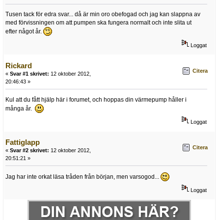
Tusen tack för edra svar... då är min oro obefogad och jag kan slappna av
med förvissningen om att pumpen ska fungera normalt och inte slita ut
efter något år.
Loggat
Rickard
Citera
«
Svar #1 skrivet:
12 oktober 2012,
20:46:43 »
Kul att du fått hjälp här i forumet, och hoppas din värmepump håller i
många år.
Loggat
Fattiglapp
Citera
«
Svar #2 skrivet:
12 oktober 2012,
20:51:21 »
Jag har inte orkat läsa tråden från början, men varsogod...
Loggat