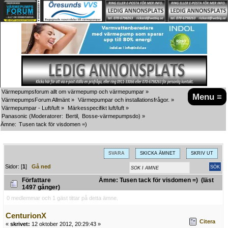
Värmepumpsforum allt om värmepump och värmepumpar
»
Menu ≡
VärmepumpsForum Allmänt
»
Värmepumpar och installationsfrågor.
»
Värmepumpar - Luft/luft
»
Märkesspecifikt luft/luft
»
Panasonic
(Moderatorer:
Bertil
,
Bosse-värmepumpsdo
) »
Ämne:
Tusen tack för visdomen =)
SVARA
SKICKA ÄMNET
SKRIV UT
Sidor: [
1
]
Gå ned
Författare
Ämne: Tusen tack för visdomen =) (läst
1497 gånger)
0 medlemmar och 1 gäst tittar på detta ämne.
CenturionX
Citera
«
skrivet:
12 oktober 2012, 20:29:43 »