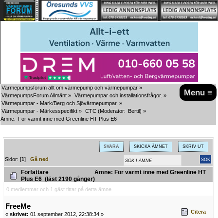
Värmepumpsforum allt om värmepump och värmepumpar
»
Menu ≡
VärmepumpsForum Allmänt
»
Värmepumpar och installationsfrågor.
»
Värmepumpar - Mark/Berg och Sjövärmepumpar.
»
Värmepumpar - Märkesspecifikt
»
CTC
(Moderator:
Bertil
) »
Ämne:
För varmt inne med Greenline HT Plus E6
SVARA
SKICKA ÄMNET
SKRIV UT
Sidor: [
1
]
Gå ned
Författare
Ämne: För varmt inne med Greenline HT
Plus E6 (läst 2190 gånger)
0 medlemmar och 1 gäst tittar på detta ämne.
FreeMe
Citera
«
skrivet:
01 september 2012, 22:38:34 »