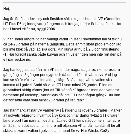
Hej,
Jag är förhållandevis ny och försöker sätta mig in i hur min VP (Greenline
HT Plus E6, ej innegivare) fungerar och tror jag börjar få kläm på det. Har
bott i huset ett år nu, byggt 2006.
Vi har under längre tid haft väldigt varmt i huset, i sovrummet har vi tex nu
ca 24-25 grader på nätterna (augusti). Detta är mitt stora problem och jag
blir inte klok på vad jag ska göra. Min kurva är nu på 2.5 och finjustering
-1. Har försökt sänka både kurvan och finjusteringen men inte rört den på
ett par veckor nu.
Jag har loggat data från min VP nu under några dagar och kompressorn
går igång ca 8 gånger per dygn och då enbart för att värma vv. Vad jag
kan se så är växelventilen aldrig i läge B så att uppvärmt vatten ska
komma ut i golvet. Ändå så visar GT1 som minst 25 grader. Eftersom
golvvattnet aldrig värms (tror att Till står på ~18grader, men den varierar
beroende på utetemp), varför kyls då inte GT1 ner någon gång? Hur kan
det fortsätta vara som minst 25 grader på returen?
Jag har märkt att när VP värmer vv så stiger GT1 (över 25 grader). Märker
att golvets returrör blir varmt då vv körs och har därför flyttat GT1 givaren
längre bort från pannan, det har fått ned GT1 temp något (men inte lägre
än 25), men det spelar ju mindre roll eftersom VP ändå inte slår till för att
skicka ut varmt vatten i golvet utan enbart för vv. Har Wirsbo CoSy