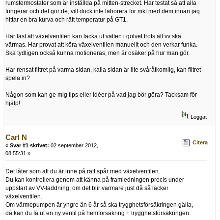
rumstermostater som är inställda på mitten-strecket. Har testat så att alla
fungerar och det gör de, vill dock inte laborera för mkt med dem innan jag
hittar en bra kurva och rätt temperatur på GT1.
Har läst att växelventilen kan läcka ut vatten i golvet trots att vv ska
värmas. Har provat att köra växelventilen manuellt och den verkar funka.
Ska tydligen också kunna motioneras, men är osäker på hur man gör.
Har rensat filtret på varma sidan, kalla sidan är lite svåråtkomlig, kan filtret
spela in?
Någon som kan ge mig tips eller idéer på vad jag bör göra? Tacksam för
hjälp!
Loggat
Carl N
Citera
«
Svar #1 skrivet:
02 september 2012,
08:55:31 »
Det låter som att du är inne på rätt spår med växelventilen.
Du kan kontrollera genom att känna på framledningen precis under
uppstart av VV-laddning, om det blir varmare just då så läcker
växelventilen.
Om värmepumpen är yngre än 6 år så ska trygghetsförsäkringen gälla,
då kan du få ut en ny ventil på hemförsäkring + trygghetsförsäkringen.