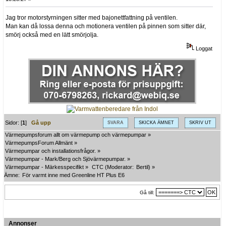
Jag tror motorstyrningen sitter med bajonettfattning på ventilen.
Man kan då lossa denna och motionera ventilen på pinnen som sitter där,
smörj också med en lätt smörjolja.
Loggat
Sidor: [
1
]
Gå upp
SVARA
SKICKA ÄMNET
SKRIV UT
Värmepumpsforum allt om värmepump och värmepumpar
»
VärmepumpsForum Allmänt
»
Värmepumpar och installationsfrågor.
»
Värmepumpar - Mark/Berg och Sjövärmepumpar.
»
Värmepumpar - Märkesspecifikt
»
CTC
(Moderator:
Bertil
) »
Ämne:
För varmt inne med Greenline HT Plus E6
Gå till:
Annonser