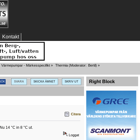
Kontakt
Värmepumpar - Märkesspecifikt
»
Thermia
(Moderator:
Bertil
) »
Right Block
SVARA
SKICKA ÄMNET
SKRIV UT
Citera
u 14 °C in 8 °C ut.
Loggat