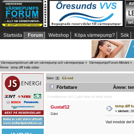
Startsida
Forum
Webshop
Köpa värmepump?
Sök
Värmepumpsforum allt om värmepump och värmepumpar
»
VärmepumpsForum Allmänt
»
Ämne:
temp diff kalla sidan
Sidor: [
1
]
Gå ned
Författare
Ämne: temp
0 medlemmar och 1 gäst tittar på detta ämne.
temp diff k
Gustaf12
«
skrivet:
26
Gäst
Vad innebär det f