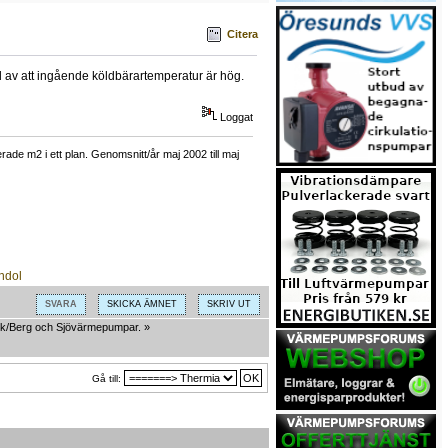
Citera
jd av att ingående köldbärartemperatur är hög.
Loggat
ade m2 i ett plan. Genomsnitt/år maj 2002 till maj
SVARA
SKICKA ÄMNET
SKRIV UT
k/Berg och Sjövärmepumpar.
»
Gå till: