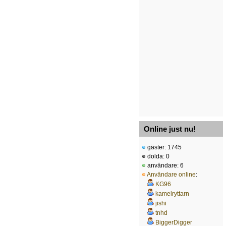
Online just nu!
gäster: 1745
dolda: 0
användare: 6
Användare online
:
KG96
kamelryttarn
jishi
tnhd
BiggerDigger