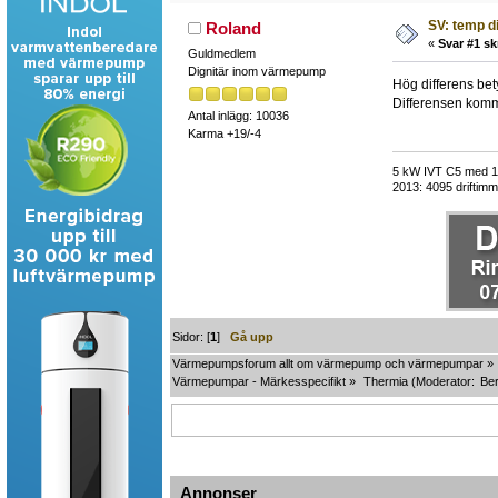
SV: temp di
Roland
«
Svar #1 sk
Guldmedlem
Dignitär inom värmepump
Hög differens bet
Differensen komm
Antal inlägg: 10036
Karma +19/-4
5 kW IVT C5 med 118
2013: 4095 driftimma
Sidor: [
1
]
Gå upp
Värmepumpsforum allt om värmepump och värmepumpar
»
Värmepumpar - Märkesspecifikt
»
Thermia
(Moderator:
Ber
Annonser