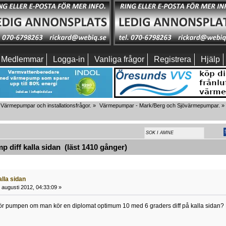
Medlemmar
Logga-in
Vanliga frågor
Registrera
Hjälp
Värmepumpar och installationsfrågor.
»
Värmepumpar - Mark/Berg och Sjövärmepumpar.
»
 diff kalla sidan (läst 1410 gånger)
alla sidan
 augusti 2012, 04:33:09 »
ör pumpen om man kör en diplomat optimum 10 med 6 graders diff på kalla sidan? N