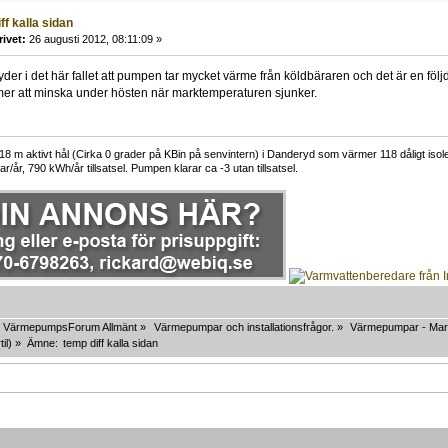
ff kalla sidan
rivet:
26 augusti 2012, 08:11:09 »
yder i det här fallet att pumpen tar mycket värme från köldbäraren och det är en föl
er att minska under hösten när marktemperaturen sjunker.
 m aktivt hål (Cirka 0 grader på KBin på senvintern) i Danderyd som värmer 118 dåligt isoler
r/år, 790 kWh/år tillsatsel. Pumpen klarar ca -3 utan tillsatsel.
VärmepumpsForum Allmänt
»
Värmepumpar och installationsfrågor.
»
Värmepumpar - Mar
til
) »
Ämne:
temp diff kalla sidan