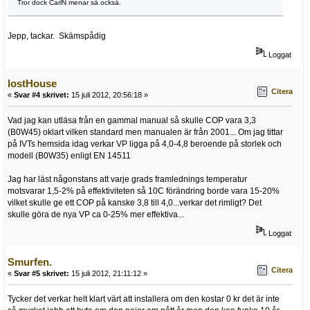
Tror dock CarlN menar så också.
Jepp, tackar. Skämspådig
Loggat
lostHouse
Citera
«
Svar #4 skrivet:
15 juli 2012, 20:56:18 »
Vad jag kan utläsa från en gammal manual så skulle COP vara 3,3
(B0W45) oklart vilken standard men manualen är från 2001... Om jag tittar
på IVTs hemsida idag verkar VP ligga på 4,0-4,8 beroende på storlek och
modell (B0W35) enligt EN 14511
Jag har läst någonstans att varje grads framlednings temperatur
motsvarar 1,5-2% på effektiviteten så 10C förändring borde vara 15-20%
vilket skulle ge ett COP på kanske 3,8 till 4,0...verkar det rimligt? Det
skulle göra de nya VP ca 0-25% mer effektiva...
Loggat
Smurfen.
Citera
«
Svar #5 skrivet:
15 juli 2012, 21:11:12 »
Tycker det verkar helt klart värt att installera om den kostar 0 kr det är inte