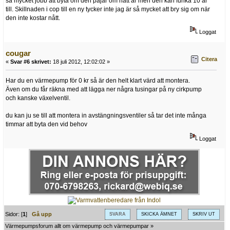
så mycket jobb att byta om den pajar om nått år men den kan funka 10 år
till. Skillnaden i cop till en ny tycker inte jag är så mycket att bry sig om när
den inte kostar nått.
Loggat
cougar
Citera
«
Svar #6 skrivet:
18 juli 2012, 12:02:02 »
Har du en värmepump för 0 kr så är den helt klart värd att montera.
Även om du får räkna med att lägga ner några tusingar på ny cirkpump
och kanske växelventil.
du kan ju se till att montera in avstängningsventiler så tar det inte många
timmar att byta den vid behov
Loggat
Sidor: [
1
]
Gå upp
SVARA
SKICKA ÄMNET
SKRIV UT
Värmepumpsforum allt om värmepump och värmepumpar
»