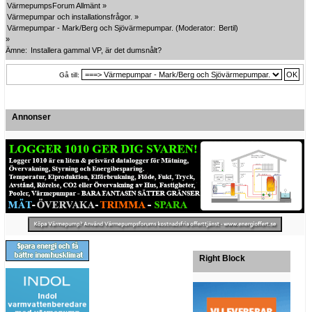
VärmepumpsForum Allmänt
»
Värmepumpar och installationsfrågor.
»
Värmepumpar - Mark/Berg och Sjövärmepumpar.
(Moderator:
Bertil
)
»
Ämne:
Installera gammal VP, är det dumsnålt?
Gå till:
Annonser
Right Block