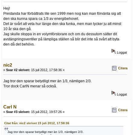
Hej!
Prestanda har förbättrats lite sen 1999 men nog kan man förvänta sig att
den ska kunna spara ca 1/3 av energibehovet.
Det är svårt att veta hur länge den ska funka, men man tycker ju att minst
10 år ska den gå.
Jag skulle stoppa in en volymförstorare och om du dessutom sätter dit
avstängningsventiler på lämpliga ställen så blir det inte så svårt att byta
den då det behövs.
Loggat
nic2
Citera
«
Svar #2 skrivet:
15 juli 2012, 17:58:36 »
Jag tror den sparar betydligt mer än 1/3, nämligen 2/3.
Tror dock CarlN menar så också.
Loggat
Carl N
Citera
«
Svar #3 skrivet:
15 juli 2012, 19:57:26 »
Citat från: nic2 skrivet 15 juli 2012, 17:58:36
Jag tror den sparar betydligt mer än 1/3, nämligen 2/3.