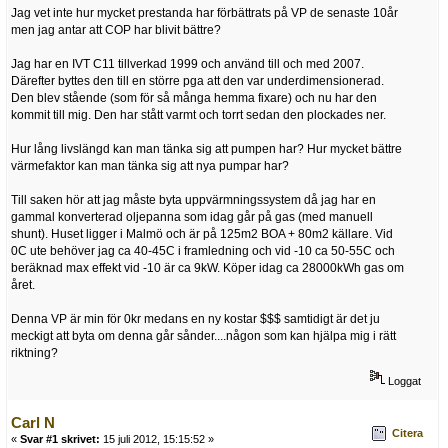
Jag vet inte hur mycket prestanda har förbättrats på VP de senaste 10år
men jag antar att COP har blivit bättre?
Jag har en IVT C11 tillverkad 1999 och använd till och med 2007.
Därefter byttes den till en större pga att den var underdimensionerad.
Den blev stående (som för så många hemma fixare) och nu har den
kommit till mig. Den har stått varmt och torrt sedan den plockades ner.
Hur lång livslängd kan man tänka sig att pumpen har? Hur mycket bättre
värmefaktor kan man tänka sig att nya pumpar har?
Till saken hör att jag måste byta uppvärmningssystem då jag har en
gammal konverterad oljepanna som idag går på gas (med manuell
shunt). Huset ligger i Malmö och är på 125m2 BOA + 80m2 källare. Vid
0C ute behöver jag ca 40-45C i framledning och vid -10 ca 50-55C och
beräknad max effekt vid -10 är ca 9kW. Köper idag ca 28000kWh gas om
året.
Denna VP är min för 0kr medans en ny kostar $$$ samtidigt är det ju
meckigt att byta om denna går sånder....någon som kan hjälpa mig i rätt
riktning?
Loggat
Carl N
Citera
«
Svar #1 skrivet:
15 juli 2012, 15:15:52 »