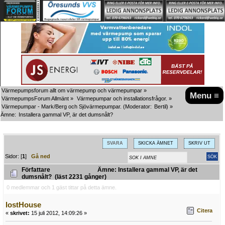
Värmepumpsforum allt om värmepump och värmepumpar
»
Menu ≡
VärmepumpsForum Allmänt
»
Värmepumpar och installationsfrågor.
»
Värmepumpar - Mark/Berg och Sjövärmepumpar.
(Moderator:
Bertil
) »
Ämne:
Installera gammal VP, är det dumsnålt?
SVARA
SKICKA ÄMNET
SKRIV UT
Sidor: [
1
]
Gå ned
Författare
Ämne: Installera gammal VP, är det
dumsnålt? (läst 2231 gånger)
0 medlemmar och 1 gäst tittar på detta ämne.
lostHouse
Citera
«
skrivet:
15 juli 2012, 14:09:26 »