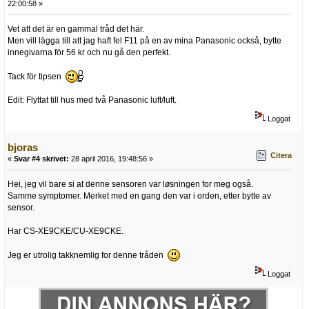
22:00:58 »
Vet att det är en gammal tråd det här.
Men vill lägga till att jag haft fel F11 på en av mina Panasonic också, bytte
innegivarna för 56 kr och nu gå den perfekt.
Tack för tipsen
Edit: Flyttat till hus med två Panasonic luft/luft.
Loggat
bjoras
Citera
«
Svar #4 skrivet:
28 april 2016, 19:48:56 »
Hei, jeg vil bare si at denne sensoren var løsningen for meg også.
Samme symptomer. Merket med en gang den var i orden, etter bytte av
sensor.
Har CS-XE9CKE/CU-XE9CKE.
Jeg er utrolig takknemlig for denne tråden
Loggat