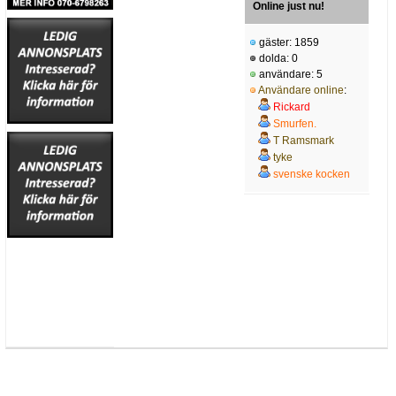
Online just nu!
gäster: 1859
dolda: 0
användare: 5
Användare online
:
Rickard
Smurfen.
T Ramsmark
tyke
svenske kocken