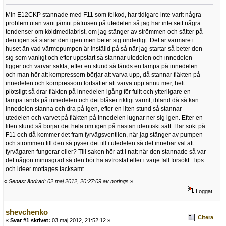
Min E12CKP stannade med F11 som felkod, har tidigare inte varit några
problem utan varit jämnt påfrusen på utedelen så jag har inte sett några
tendenser om köldmediabrist, om jag stänger av strömmen och sätter på
den igen så startar den igen men beter sig underligt. Det är varmare i
huset än vad värmepumpen är inställd på så när jag startar så beter den
sig som vanligt och efter uppstart så stannar utedelen och innedelen
ligger och varvar sakta, efter en stund så tänds en lampa på innedelen
och man hör att kompressorn börjar att varva upp, då stannar fläkten på
innedelen och kompressorn fortsätter att varva upp ännu mer, helt
plötsligt så drar fläkten på innedelen igång för fullt och ytterligare en
lampa tänds på innedelen och det blåser riktigt varmt, ibland då så kan
innedelen stanna och dra på igen, efter en liten stund så stannar
utedelen och varvet på fläkten på innedelen lugnar ner sig igen. Efter en
liten stund så börjar det hela om igen på nästan identiskt sätt. Har sökt på
F11 och då kommer det fram fyrvägsventilen, när jag stänger av pumpen
och strömmen till den så pyser det till i utedelen så det innebär väl att
fyrvägaren fungerar eller? Till saken hör att i natt när den stannade så var
det någon minusgrad så den bör ha avfrostat eller i varje fall försökt. Tips
och ideer mottages tacksamt.
«
Senast ändrad: 02 maj 2012, 20:27:09 av norings
»
Loggat
shevchenko
Citera
«
Svar #1 skrivet:
03 maj 2012, 21:52:12 »