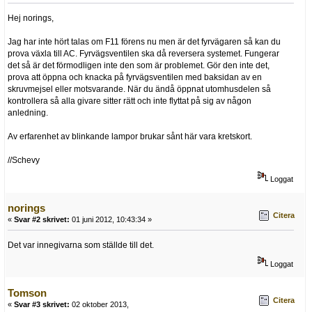
Hej norings,
Jag har inte hört talas om F11 förens nu men är det fyrvägaren så kan du
prova växla till AC. Fyrvägsventilen ska då reversera systemet. Fungerar
det så är det förmodligen inte den som är problemet. Gör den inte det,
prova att öppna och knacka på fyrvägsventilen med baksidan av en
skruvmejsel eller motsvarande. När du ändå öppnat utomhusdelen så
kontrollera så alla givare sitter rätt och inte flyttat på sig av någon
anledning.
Av erfarenhet av blinkande lampor brukar sånt här vara kretskort.
//Schevy
Loggat
norings
Citera
«
Svar #2 skrivet:
01 juni 2012, 10:43:34 »
Det var innegivarna som ställde till det.
Loggat
Tomson
Citera
«
Svar #3 skrivet:
02 oktober 2013,