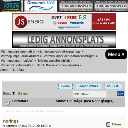
Värmepumpsforum allt om värmepump och värmepumpar
»
Menu ≡
VärmepumpsForum Allmänt
»
Värmepumpar och installationsfrågor.
»
Värmepumpar - Luft/luft
»
Märkesspecifikt luft/luft
»
Panasonic
(Moderatorer:
Bertil
,
Bosse-värmepumpsdo
) »
Ämne:
F11 fråga
SVARA
SKICKA ÄMNET
SKRIV UT
Sidor: [
1
]
Gå ned
Författare
Ämne: F11 fråga (läst 6777 gånger)
0 medlemmar och 1 gäst tittar på detta ämne.
norings
Citera
«
skrivet:
02 maj 2012, 20:18:29 »