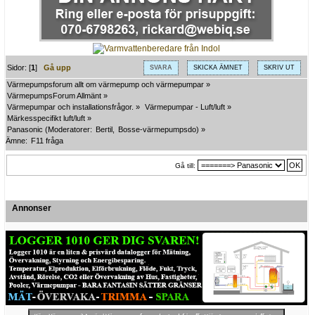
Sidor: [
1
]
Gå upp
SVARA
SKICKA ÄMNET
SKRIV UT
Värmepumpsforum allt om värmepump och värmepumpar
»
VärmepumpsForum Allmänt
»
Värmepumpar och installationsfrågor.
»
Värmepumpar - Luft/luft
»
Märkesspecifikt luft/luft
»
Panasonic
(Moderatorer:
Bertil
,
Bosse-värmepumpsdo
) »
Ämne:
F11 fråga
Gå till:
Annonser