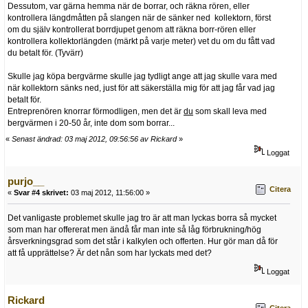
Dessutom, var gärna hemma när de borrar, och räkna rören, eller
kontrollera längdmåtten på slangen när de sänker ned kollektorn, först
om du själv kontrollerat borrdjupet genom att räkna borr-rören eller
kontrollera kollektorlängden (märkt på varje meter) vet du om du fått vad
du betalt för. (Tyvärr)
Skulle jag köpa bergvärme skulle jag tydligt ange att jag skulle vara med
när kollektorn sänks ned, just för att säkerställa mig för att jag får vad jag
betalt för.
Entreprenören knorrar förmodligen, men det är
du
som skall leva med
bergvärmen i 20-50 år, inte dom som borrar...
«
Senast ändrad: 03 maj 2012, 09:56:56 av Rickard
»
Loggat
purjo__
Citera
«
Svar #4 skrivet:
03 maj 2012, 11:56:00 »
Det vanligaste problemet skulle jag tro är att man lyckas borra så mycket
som man har offererat men ändå får man inte så låg förbrukning/hög
årsverkningsgrad som det står i kalkylen och offerten. Hur gör man då för
att få upprättelse? Är det nån som har lyckats med det?
Loggat
Rickard
Citera