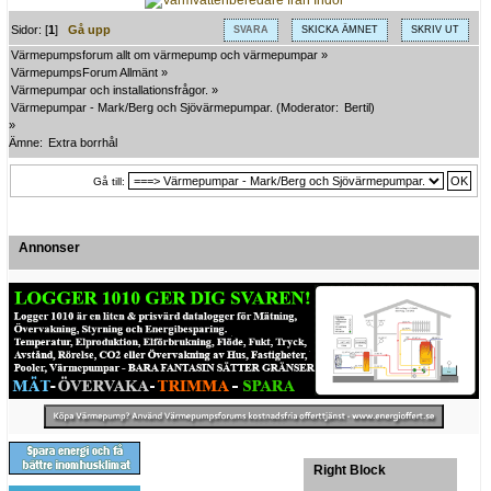
Sidor: [
1
]
Gå upp
SVARA
SKICKA ÄMNET
SKRIV UT
Värmepumpsforum allt om värmepump och värmepumpar
»
VärmepumpsForum Allmänt
»
Värmepumpar och installationsfrågor.
»
Värmepumpar - Mark/Berg och Sjövärmepumpar.
(Moderator:
Bertil
)
»
Ämne:
Extra borrhål
Gå till:
Annonser
Right Block