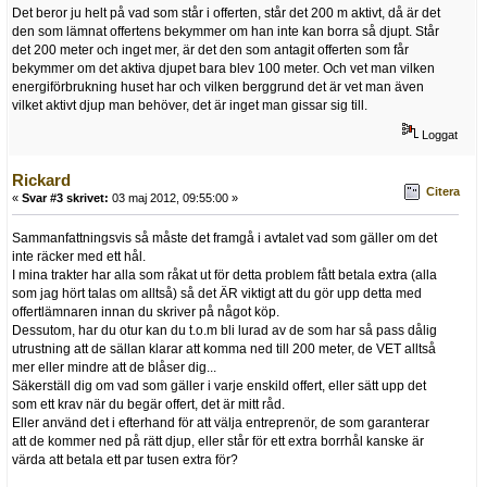
Det beror ju helt på vad som står i offerten, står det 200 m aktivt, då är det
den som lämnat offertens bekymmer om han inte kan borra så djupt. Står
det 200 meter och inget mer, är det den som antagit offerten som får
bekymmer om det aktiva djupet bara blev 100 meter. Och vet man vilken
energiförbrukning huset har och vilken berggrund det är vet man även
vilket aktivt djup man behöver, det är inget man gissar sig till.
Loggat
Rickard
Citera
«
Svar #3 skrivet:
03 maj 2012, 09:55:00 »
Sammanfattningsvis så måste det framgå i avtalet vad som gäller om det
inte räcker med ett hål.
I mina trakter har alla som råkat ut för detta problem fått betala extra (alla
som jag hört talas om alltså) så det ÄR viktigt att du gör upp detta med
offertlämnaren innan du skriver på något köp.
Dessutom, har du otur kan du t.o.m bli lurad av de som har så pass dålig
utrustning att de sällan klarar att komma ned till 200 meter, de VET alltså
mer eller mindre att de blåser dig...
Säkerställ dig om vad som gäller i varje enskild offert, eller sätt upp det
som ett krav när du begär offert, det är mitt råd.
Eller använd det i efterhand för att välja entreprenör, de som garanterar
att de kommer ned på rätt djup, eller står för ett extra borrhål kanske är
värda att betala ett par tusen extra för?