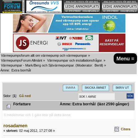
Värmepumpsforum allt om värmepump och värmepumpar
»
Menu ≡
VärmepumpsForum Allmänt
»
Värmepumpar och installationsfrågor.
»
Värmepumpar - Mark/Berg och Sjövärmepumpar.
(Moderator:
Bertil
) »
Ämne:
Extra borrhål
SVARA
SKICKA ÄMNET
SKRIV UT
Sidor: [
1
]
Gå ned
Författare
Ämne: Extra borrhål (läst 2590 gånger)
0 medlemmar och 1 gäst tittar på detta ämne.
rosadamen
Citera
«
skrivet:
02 maj 2012, 17:27:08 »