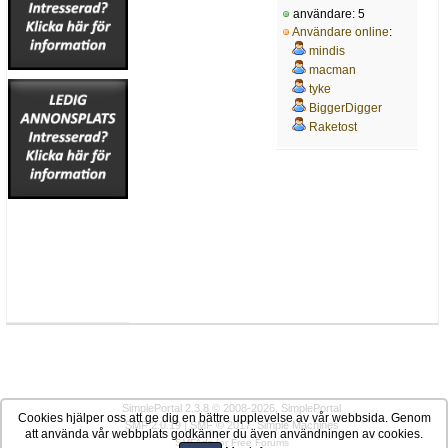
användare: 5
Användare online
:
mindis
macman
tyke
BiggerDigger
Raketost
SimplePortal 2.3.8 © 2008-2026, SimplePortal
Cookies hjälper oss att ge dig en bättre upplevelse av vår webbsida. Genom
SMF 2.0.19
|
SMF © 2017
,
Simple Machines
att använda vår webbplats godkänner du även användningen av cookies.
SMFAds
for
Free Forums