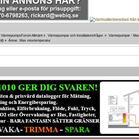
VärmepumpsForum Allmänt
»
Värmepumpar och installationsfrågor.
»
Värmepumpar - Mar
til
) »
Ämne:
Max returtemperatur