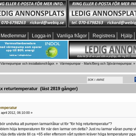
Medlemmar
Logga-in
Vanliga frågor
Registrera
Hjälp
Värmepumpar och installationsfrågor.
»
Värmepumpar - Mark/Berg och Sjövärmepumpar.
»
 returtemperatur (läst 2819 gånger)
emperatur
april 2012, 06:10:00 »
 bör undvika att pumpen larmar/råkar ut för "för hög returtemperatur"?
lem höja temperaturen för när den larmar om detta? Just nu larmar våran pump vid
höja detta värde till ca +65 eller eftersom vårt system kräver höga temperaturer pga