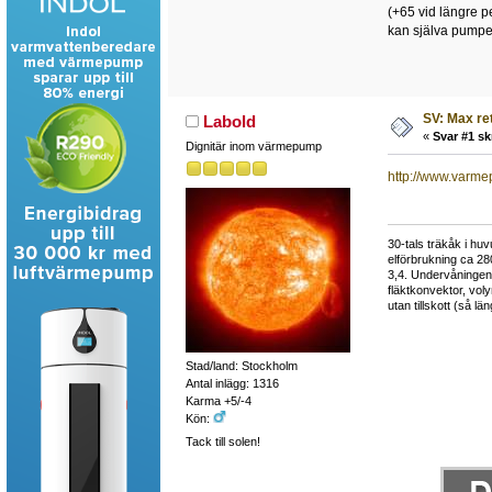
(+65 vid längre 
kan själva pumpen
SV: Max re
Labold
«
Svar #1 sk
Dignitär inom värmepump
http://www.varme
30-tals träkåk i hu
elförbrukning ca 28
3,4. Undervåningen
fläktkonvektor, vol
utan tillskott (så l
Stad/land: Stockholm
Antal inlägg: 1316
Karma +5/-4
Kön:
Tack till solen!