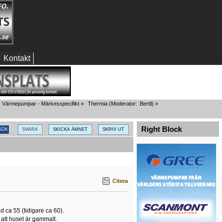
Kontakt
Värmepumpar - Märkesspecifikt
»
Thermia
(Moderator:
Bertil
) »
Right Block
SVARA
SKICKA ÄMNET
SKRIV UT
Citera
 ca 55 (tidigare ca 60).
 att huset är gammalt.