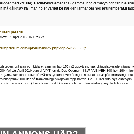
perioder med -20 ute). Radiatorsystemet är av gammal högvärmetyp och tar inte sk
 må dåligt av ifall man höjer värdet för när den larmar om hög returtemperatur fast 
turtemperatur
rivet:
05 april 2012, 07:02:35 »
pumpsforum.com/vpforum/index.php?topic=37293.0;all
vudstaden, två plan och källare, sammanlagt 150 m2 uppvärmd yta, tilläggsisolerade väggar, t
000 kWh/år. April 2010 byte till VP Thermia Duo Optimum 8 kW, VVB MBH 300 liter, 160 m borra 
 4 gamla sektionsraddar på tvårörssystem, övervåningen 5 panelraddar på enrörsslinga med
ym/knäpptank 100 liter på framledningen kopplad topp-botten. Ca 190 liter total systemvolym. 
änge inte frun duschar...) Trivs finfint med IR-termometer och förinställningsnyckel i handen.