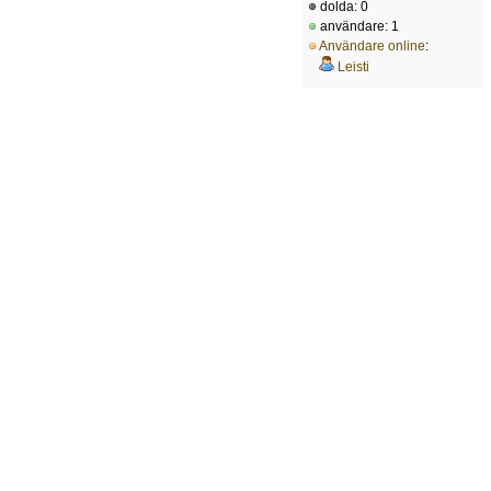
dolda: 0
användare: 1
Användare online
:
Leisti