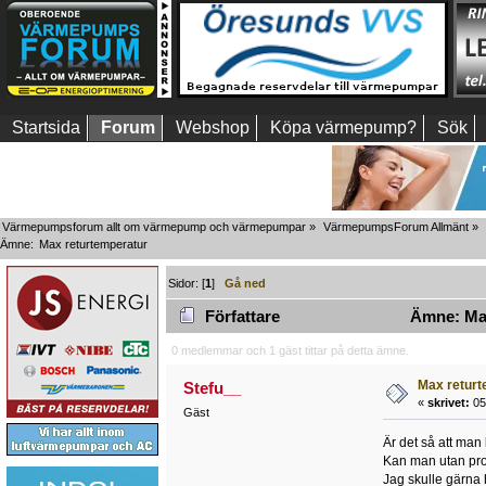
Startsida
Forum
Webshop
Köpa värmepump?
Sök
Värmepumpsforum allt om värmepump och värmepumpar
»
VärmepumpsForum Allmänt
»
Ämne:
Max returtemperatur
Sidor: [
1
]
Gå ned
Författare
Ämne: Max
0 medlemmar och 1 gäst tittar på detta ämne.
Max returt
Stefu__
«
skrivet:
05 
Gäst
Är det så att man
Kan man utan prob
Jag skulle gärna 