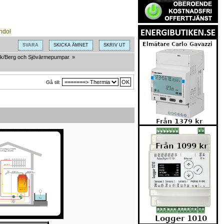
SVARA
SKICKA ÄMNET
SKRIV UT
k/Berg och Sjövärmepumpar.
»
Gå till: