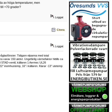
ada av höga temperaturer, men
till +70 grader?
Loggat
Citera
Loggat
våglasfönster. Tidigare elpanna med total
varav 150 aktivt. Ungefärlig värmefaktor hittills ca
 STAD-ventil, källaren 1 Aermec UL26
22° inomhustemp, 16° i källaren. Klarar -13° utetemp