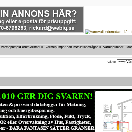
VärmepumpsForum Allmänt
»
Värmepumpar och installationsfrågor.
»
Värmepumpar - Mar
Gå till: