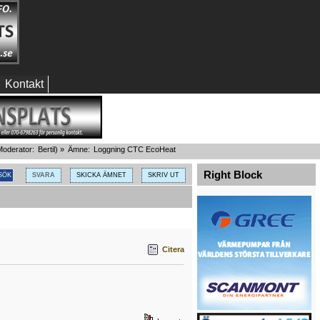
Kontakt
oderator:
Bertil
) »
Ämne:
Loggning CTC EcoHeat
Right Block
SVARA
SKICKA ÄMNET
SKRIV UT
Citera