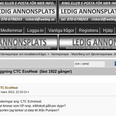
Medlemmar
Logga-in
Vanliga frågor
Registrera
Hjälp
Värmepumpar och installationsfrågor.
»
Värmepumpar - Mark/Berg och Sjövärmepumpar.
(M
gning CTC EcoHeat (läst 1922 gånger)
CTC EcoHeat
 mars 2012, 22:10:13 »
underingar ang. CTC Echoheat.
al timmar som VP resp. eltillskott gått per dygn?
porten jag tankar ut data till ifrån Pumpen?