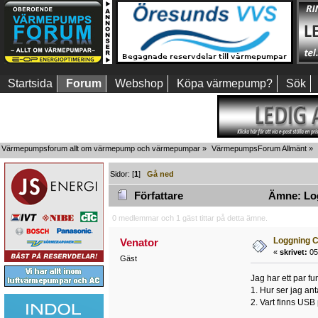
Startsida
Forum
Webshop
Köpa värmepump?
Sök
Värmepumpsforum allt om värmepump och värmepumpar
»
VärmepumpsForum Allmänt
»
Sidor: [
1
]
Gå ned
Författare
Ämne: Log
0 medlemmar och 1 gäst tittar på detta ämne.
Loggning 
Venator
«
skrivet:
05
Gäst
Jag har ett par f
1. Hur ser jag ant
2. Vart finns USB 