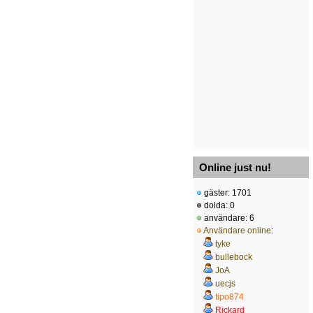
Online just nu!
gäster: 1701
dolda: 0
användare: 6
Användare online
:
tyke
bullebock
JoA
uecjs
tipo874
Rickard