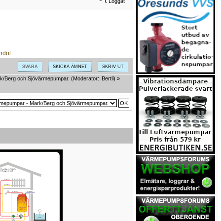
Loggat
SVARA
SKICKA ÄMNET
SKRIV UT
k/Berg och Sjövärmepumpar.
(Moderator:
Bertil
) »