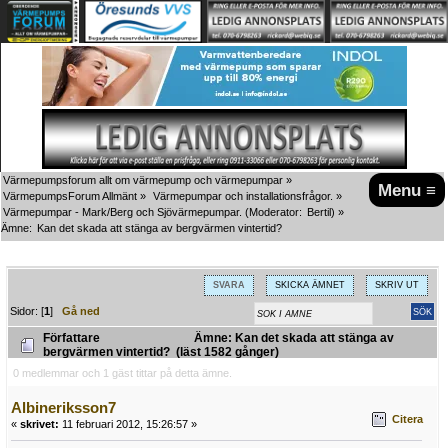
Värmepumpsforum allt om värmepump och värmepumpar
»
Menu ≡
VärmepumpsForum Allmänt
»
Värmepumpar och installationsfrågor.
»
Värmepumpar - Mark/Berg och Sjövärmepumpar.
(Moderator:
Bertil
) »
Ämne:
Kan det skada att stänga av bergvärmen vintertid?
SVARA
SKICKA ÄMNET
SKRIV UT
Sidor: [
1
]
Gå ned
Författare
Ämne: Kan det skada att stänga av
bergvärmen vintertid? (läst 1582 gånger)
0 medlemmar och 1 gäst tittar på detta ämne.
Albineriksson7
Citera
«
skrivet:
11 februari 2012, 15:26:57 »