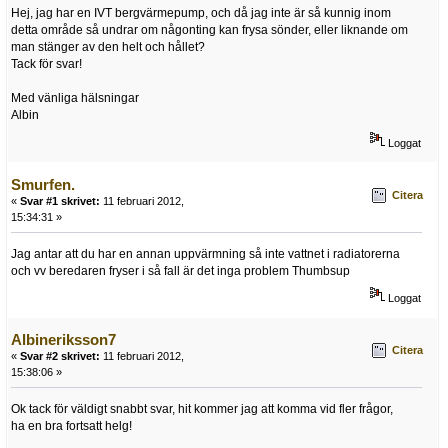
Hej, jag har en IVT bergvärmepump, och då jag inte är så kunnig inom
detta område så undrar om någonting kan frysa sönder, eller liknande om
man stänger av den helt och hållet?
Tack för svar!
Med vänliga hälsningar
Albin
Loggat
Smurfen.
Citera
«
Svar #1 skrivet:
11 februari 2012,
15:34:31 »
Jag antar att du har en annan uppvärmning så inte vattnet i radiatorerna
och vv beredaren fryser i så fall är det inga problem Thumbsup
Loggat
Albineriksson7
Citera
«
Svar #2 skrivet:
11 februari 2012,
15:38:06 »
Ok tack för väldigt snabbt svar, hit kommer jag att komma vid fler frågor,
ha en bra fortsatt helg!