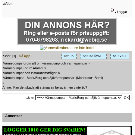
//Albin
Loggat
Sidor: [
1
]
Gå upp
SVARA
SKICKA ÄMNET
SKRIV UT
Värmepumpsforum allt om värmepump och värmepumpar
»
VärmepumpsForum Allmänt
»
Värmepumpar och installationsfrågor.
»
Värmepumpar - Mark/Berg och Sjövärmepumpar.
(Moderator:
Bertil
)
»
Ämne:
Kan det skada att stänga av bergvärmen vintertid?
Gå till:
Annonser