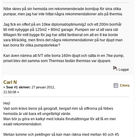
Nibe skrev på sin hemsida om rekommenderade borrdjup för sina olika
pumpar, men jag har inte hittat några rekommendationer alls på thermia.
Jag fick en offert på en 10kw diplomat/optimum/g2 och ett 200m borrhål
till mitt nybygge på 125m2 + 80m2 garage. Pumpen ser ut att vara väl
tilltagen för mitt bygge för jag har alltid fantiserat om att en 8 kw borde
vara tillräcklig, men finns det några rekommendationer på hur djupt man
kan borra för olika pumpstorlekar?
Kan även nämna att IVT ville borra 160m djupt och sätta in en 7kw pump,
priset blev det samma som Thermias fastän thermias var djupare.
Loggat
Carl N
Citera
«
Svar #1 skrivet:
27 januari 2012,
21:50:08 »
Hej!
Vad som krävs beror på geografi, bergart mm så siffrorna på Nibes
hemsida är väl bara ett ungefärligt värde.
Man bör ju göra en kalkyl med lokala förutsättningar för att få en mer
exakt rekommendation.
Mellan tumme och pekfinger så kan man räkna med mellan 40 och 45