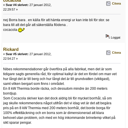
cocacola
Citera
«
Svar #4 skrivet:
27 januari 2012,
22:29:57 »
nej Borra bara . en källa för att hämta energi ur kan inte bli för stor. se
bara till att det går att säkerställa flödena .
cocacola
Loggat
Rickard
Citera
«
Svar #5 skrivet:
27 januari 2012,
22:54:27 »
Nibes rekommendationer går överföra på alla fabrikat, men det är som
tidigare sagts generella råd, för optimal kalkyl är det en fördel om man vet
hur långt det är till berg och hur långt det är till grundvatten (viktigast),
samt vilken bergart som finns i området.
En 8 kW Thermia borde räcka, och dessutom mindre än 200 meters
borrdjup.
Som Cocacola skriver kan det dock aldrig bli för mycket borrhål, så om
jag skulle rekommendera något utifrån det vi idag vet är det att begära
pris på en 8 kW Thermia med 200 meters borrhål, det borde borga för
100% effekttäckning och en borra som är dimensionerad att klara
behovet utan problem, och med en hög inkommande brinetemp vilket på
sikt sparar pengar.