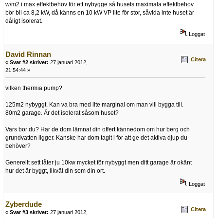
w/m2 i max effektbehov för ett nybygge så husets maximala effektbehov
bör bli ca 8,2 kW, då känns en 10 kW VP lite för stor, såvida inte huset är
dåligt isolerat.
Loggat
David Rinnan
Citera
«
Svar #2 skrivet:
27 januari 2012,
21:54:44 »
vilken thermia pump?
125m2 nybyggt. Kan va bra med lite marginal om man vill bygga till.
80m2 garage. Är det isolerat såsom huset?
Vars bor du? Har de dom lämnat din offert kännedom om hur berg och
grundvatten ligger. Kanske har dom tagit i för att ge det aktiva djup du
behöver?
Generellt sett låter ju 10kw mycket för nybyggt men ditt garage är okänt
hur det är byggt, likväl din som din ort.
Loggat
Zyberdude
Citera
«
Svar #3 skrivet:
27 januari 2012,