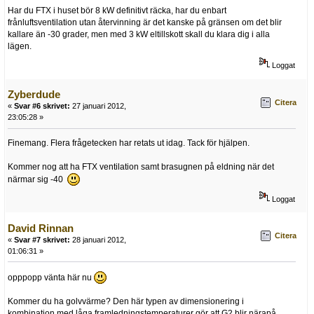
Har du FTX i huset bör 8 kW definitivt räcka, har du enbart
frånluftsventilation utan återvinning är det kanske på gränsen om det blir
kallare än -30 grader, men med 3 kW eltillskott skall du klara dig i alla
lägen.
Loggat
Zyberdude
Citera
«
Svar #6 skrivet:
27 januari 2012,
23:05:28 »
Finemang. Flera frågetecken har retats ut idag. Tack för hjälpen.
Kommer nog att ha FTX ventilation samt brasugnen på eldning när det
närmar sig -40
Loggat
David Rinnan
Citera
«
Svar #7 skrivet:
28 januari 2012,
01:06:31 »
opppopp vänta här nu
Kommer du ha golvvärme? Den här typen av dimensionering i
kombination med låga framledningstemperaturer gör att G2 blir närapå