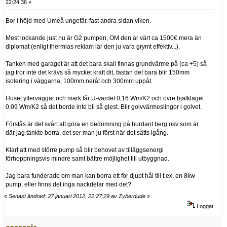
22:24:36 »
Bor i höjd med Umeå ungefär, fast andra sidan viken.
Mest lockande just nu är G2 pumpen, OM den är värt ca 1500€ mera än
diplomat (enligt thermias reklam lär den ju vara grymt effektiv...).
Tanken med garaget är att det bara skall finnas grundvärme på (ca +5) så
jag tror inte det krävs så mycket kraft dit, fastän det bara blir 150mm
isolering i väggarna, 100mm neråt och 300mm uppåt.
Huset ytterväggar och mark får U-värdet 0,16 Wm/K2 och övre bjälklaget
0,09 Wm/K2 så det borde inte bli så glest. Blir golvvärmeslingor i golvet.
Förstås är det svårt att göra en bedömning på hurdant berg osv som är
där jag tänkte borra, det ser man ju först när det sätts igång.
Klart att med större pump så blir behovet av tilläggsenergi
förhoppningsvis mindre samt bättre möjlighet till utbyggnad.
Jag bara funderade om man kan borra ett för djupt hål till t.ex. en 8kw
pump, eller finns det inga nackdelar med det?
«
Senast ändrad: 27 januari 2012, 22:27:29 av Zyberdude
»
Loggat