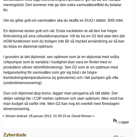
meningslöst. Den kommer inte ge den extra varmvatteneffekt du betalar
för.
Om du gillar gott om varmvatten ska du skaffa en DUO i stället. 300l mbh.
En diplomat räcker gott och väl. Enda nackdelen är att den har högre
förbrukning på sina cirkulationspumpar. Vill du ha en G2 fast utan den där
HGW funktionen som du troligen inte får så mycket användning av så kan
du köpa en diplomat optimum.
I grunden är det diplomat. sen optimum som är en diplomat med snåla
cirkpumpar som är variabla i hastighet (kan vara en fördel med vv
produktion utöver strömförbrukning). Sen G2 som är en optimum med
hetgasväxling för varmvatten som gör sig bäst i de högre
framledningstemperaturerna (ej golvvärme) och i fall pumpen går ofta
(underdimensionering).
Duo och diplomat djup borra. lägger man pengarna på rätt ställe. Det
skiljer väldigt lite i COP mellan optimum och utan optimum. Men visst har
man budget så varför inte. Men G2 kan nog bli overkill med föreslagen
dimensionering.
«
Senast ändrad: 28 januari 2012, 01:09:19 av David Rinnan
»
Loggat
Zyberdude