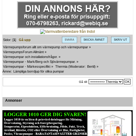
Sidor: [
1
]
Gå upp
SVARA
SKICKA ÄMNET
SKRIV UT
Värmepumpsforum allt om värmepump och värmepumpar
»
VärmepumpsForum Allmänt
»
Värmepumpar och installationsfrågor.
»
Värmepumpar - Mark/Berg och Sjövärmepumpar.
»
Värmepumpar - Märkesspecifikt
»
Thermia
(Moderator:
Bertil
) »
Ämne:
Lämpliga borrdjup för olika pumpar
Gå till:
Annonser