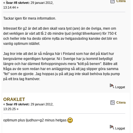
Citera
«
Svar #8 skrivet:
29 januari 2012,
13:14:44 »
Tackar igen för mera information.
Intresset för g2 är det att den skall vara tyst (are) än de övriga, men om
det verkligen är värt att få 2 db mindre ljud (enligt tillverkaren) för 750 €
och heller inte ha desto större nytta av hetgasväxling kanske det blir en
vanlig optimum istället.
Jag tror inte att det är så många här i Finland som har det på klart hur
bergsvärme egentligen fungerar. Ni i Sverige har ju kommit betydligt
längre och har därmed förhoppningsvis mera "kött på benen". Bättre att
fråga av de som redan har en anläggning så att jag slipper göra samma
"fel" som de gjorde. Jag hoppas ju på att jag inte skall behöva byta pump
på ett bra tag framöver.
Loggat
ORAKLET
Citera
«
Svar #9 skrivet:
29 januari 2012,
13:25:25 »
optimum plus ljudhuv=g2 minus hetgas
Loggat