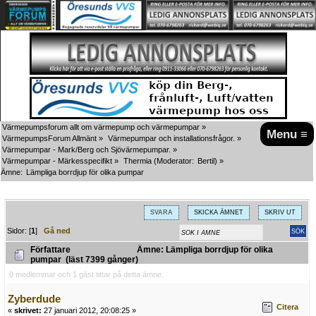
Värmepumpsforum allt om värmepump och värmepumpar
»
Menu ≡
VärmepumpsForum Allmänt
»
Värmepumpar och installationsfrågor.
»
Värmepumpar - Mark/Berg och Sjövärmepumpar.
»
Värmepumpar - Märkesspecifikt
»
Thermia
(Moderator:
Bertil
) »
Ämne:
Lämpliga borrdjup för olika pumpar
SVARA
SKICKA ÄMNET
SKRIV UT
Sidor: [
1
]
Gå ned
Författare
Ämne: Lämpliga borrdjup för olika
pumpar (läst 7399 gånger)
0 medlemmar och 1 gäst tittar på detta ämne.
Zyberdude
Citera
«
skrivet:
27 januari 2012, 20:08:25 »