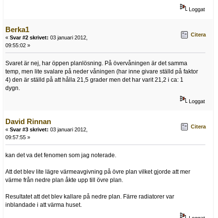
Loggat
Berka1
Citera
«
Svar #2 skrivet:
03 januari 2012,
09:55:02 »
Svaret är nej, har öppen planlösning. På övervåningen är det samma
temp, men lite svalare på neder våningen (har inne givare ställd på faktor
4) den är ställd på att hålla 21,5 grader men det har varit 21,2 i ca: 1
dygn.
Loggat
David Rinnan
Citera
«
Svar #3 skrivet:
03 januari 2012,
09:57:55 »
kan det va det fenomen som jag noterade.
Att det blev lite lägre värmeavgivning på övre plan vilket gjorde att mer
värme från nedre plan åkte upp till övre plan.
Resultatet att det blev kallare på nedre plan. Färre radiatorer var
inblandade i att värma huset.