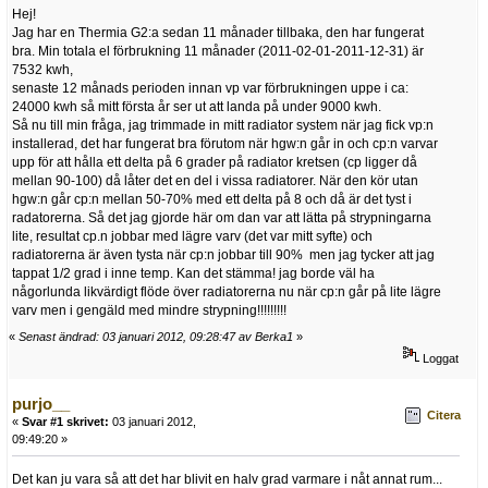
Hej!
Jag har en Thermia G2:a sedan 11 månader tillbaka, den har fungerat
bra. Min totala el förbrukning 11 månader (2011-02-01-2011-12-31) är
7532 kwh,
senaste 12 månads perioden innan vp var förbrukningen uppe i ca:
24000 kwh så mitt första år ser ut att landa på under 9000 kwh.
Så nu till min fråga, jag trimmade in mitt radiator system när jag fick vp:n
installerad, det har fungerat bra förutom när hgw:n går in och cp:n varvar
upp för att hålla ett delta på 6 grader på radiator kretsen (cp ligger då
mellan 90-100) då låter det en del i vissa radiatorer. När den kör utan
hgw:n går cp:n mellan 50-70% med ett delta på 8 och då är det tyst i
radatorerna. Så det jag gjorde här om dan var att lätta på strypningarna
lite, resultat cp.n jobbar med lägre varv (det var mitt syfte) och
radiatorerna är även tysta när cp:n jobbar till 90% men jag tycker att jag
tappat 1/2 grad i inne temp. Kan det stämma! jag borde väl ha
någorlunda likvärdigt flöde över radiatorerna nu när cp:n går på lite lägre
varv men i gengäld med mindre strypning!!!!!!!!!
«
Senast ändrad: 03 januari 2012, 09:28:47 av Berka1
»
Loggat
purjo__
Citera
«
Svar #1 skrivet:
03 januari 2012,
09:49:20 »
Det kan ju vara så att det har blivit en halv grad varmare i nåt annat rum...