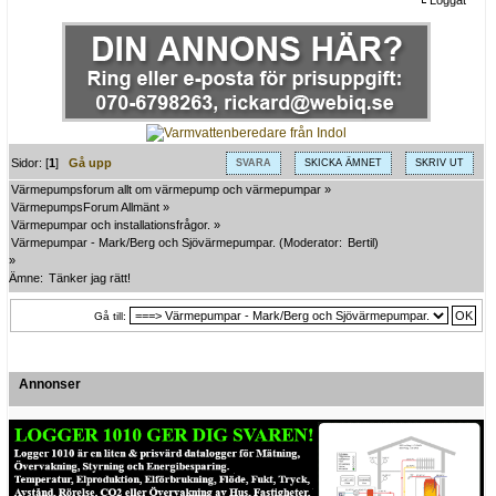
Loggat
Sidor: [
1
]
Gå upp
SVARA
SKICKA ÄMNET
SKRIV UT
Värmepumpsforum allt om värmepump och värmepumpar
»
VärmepumpsForum Allmänt
»
Värmepumpar och installationsfrågor.
»
Värmepumpar - Mark/Berg och Sjövärmepumpar.
(Moderator:
Bertil
)
»
Ämne:
Tänker jag rätt!
Gå till:
Annonser