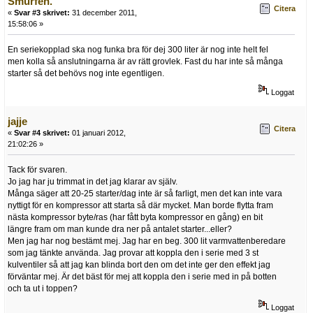
Smurfen.
Citera
«
Svar #3 skrivet:
31 december 2011,
15:58:06 »
En seriekopplad ska nog funka bra för dej 300 liter är nog inte helt fel
men kolla så anslutningarna är av rätt grovlek. Fast du har inte så många
starter så det behövs nog inte egentligen.
Loggat
jajje
Citera
«
Svar #4 skrivet:
01 januari 2012,
21:02:26 »
Tack för svaren.
Jo jag har ju trimmat in det jag klarar av själv.
Många säger att 20-25 starter/dag inte är så farligt, men det kan inte vara
nyttigt för en kompressor att starta så där mycket. Man borde flytta fram
nästa kompressor byte/ras (har fått byta kompressor en gång) en bit
längre fram om man kunde dra ner på antalet starter...eller?
Men jag har nog bestämt mej. Jag har en beg. 300 lit varmvattenberedare
som jag tänkte använda. Jag provar att koppla den i serie med 3 st
kulventiler så att jag kan blinda bort den om det inte ger den effekt jag
förväntar mej. Är det bäst för mej att koppla den i serie med in på botten
och ta ut i toppen?
Loggat