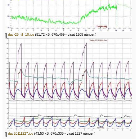
day-25_till_10.jpg
(51.72 kB, 670x469 - visat 1205 gånger.)
day20111227.jpg
(43.53 kB, 670x335 - visat 1227 gånger.)