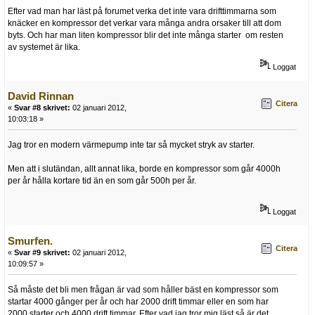
Efter vad man har läst på forumet verka det inte vara drifttimmarna som
knäcker en kompressor det verkar vara många andra orsaker till att dom
byts. Och har man liten kompressor blir det inte många starter om resten
av systemet är lika.
Loggat
David Rinnan
Citera
«
Svar #8 skrivet:
02 januari 2012,
10:03:18 »
Jag tror en modern värmepump inte tar så mycket stryk av starter.
Men att i slutändan, allt annat lika, borde en kompressor som går 4000h
per år hålla kortare tid än en som går 500h per år.
Loggat
Smurfen.
Citera
«
Svar #9 skrivet:
02 januari 2012,
10:09:57 »
Så måste det bli men frågan är vad som håller bäst en kompressor som
startar 4000 gånger per år och har 2000 drift timmar eller en som har
2000 starter och 4000 drift timmar. Efter vad jag tror mig läst så är det