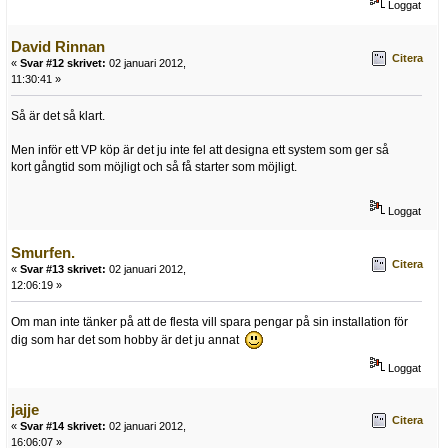
Loggat
David Rinnan
Citera
«
Svar #12 skrivet:
02 januari 2012,
11:30:41 »
Så är det så klart.
Men inför ett VP köp är det ju inte fel att designa ett system som ger så
kort gångtid som möjligt och så få starter som möjligt.
Loggat
Smurfen.
Citera
«
Svar #13 skrivet:
02 januari 2012,
12:06:19 »
Om man inte tänker på att de flesta vill spara pengar på sin installation för
dig som har det som hobby är det ju annat
Loggat
jajje
Citera
«
Svar #14 skrivet:
02 januari 2012,
16:06:07 »