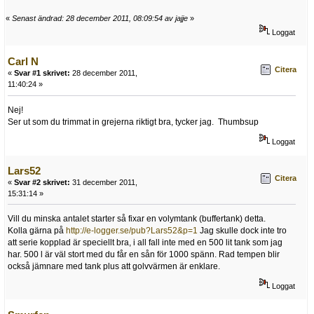
«
Senast ändrad: 28 december 2011, 08:09:54 av jajje
»
Loggat
Carl N
Citera
«
Svar #1 skrivet:
28 december 2011,
11:40:24 »
Nej!
Ser ut som du trimmat in grejerna riktigt bra, tycker jag. Thumbsup
Loggat
Lars52
Citera
«
Svar #2 skrivet:
31 december 2011,
15:31:14 »
Vill du minska antalet starter så fixar en volymtank (buffertank) detta.
Kolla gärna på
http://e-logger.se/pub?Lars52&p=1
Jag skulle dock inte tro
att serie kopplad är speciellt bra, i all fall inte med en 500 lit tank som jag
har. 500 l är väl stort med du får en sån för 1000 spänn. Rad tempen blir
också jämnare med tank plus att golvvärmen är enklare.
Loggat