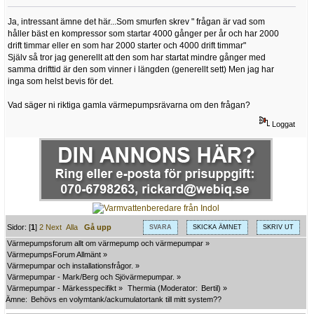
Ja, intressant ämne det här...Som smurfen skrev " frågan är vad som
håller bäst en kompressor som startar 4000 gånger per år och har 2000
drift timmar eller en som har 2000 starter och 4000 drift timmar"
Själv så tror jag generellt att den som har startat mindre gånger med
samma drifttid är den som vinner i längden (generellt sett) Men jag har
inga som helst bevis för det.
Vad säger ni riktiga gamla värmepumpsrävarna om den frågan?
Loggat
Sidor: [
1
]
2
Next
Alla
Gå upp
SVARA
SKICKA ÄMNET
SKRIV UT
Värmepumpsforum allt om värmepump och värmepumpar
»
VärmepumpsForum Allmänt
»
Värmepumpar och installationsfrågor.
»
Värmepumpar - Mark/Berg och Sjövärmepumpar.
»
Värmepumpar - Märkesspecifikt
»
Thermia
(Moderator:
Bertil
) »
Ämne:
Behövs en volymtank/ackumulatortank till mitt system??