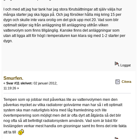
I och med att jag har tank har jag stora förutsättningar att själv välja hur
många starter jag ska ligga på. Och jag försöker hålla mig kring 15 per
dygn och skulle inte vara orolig om det gick upp mot 20. Vad som blir
optimalt skiljer sig från anläggning till anläggning utifrån vilken
vattenvolym som finns tillgänglig. Kanske finns det anläggningar som
utan att ligga allt för högt i temperaturen kan klara sig med 1-2 starter per
dygn.
Loggat
Smurfen.
Citera
«
Svar #11 skrivet:
02 januari 2012,
11:19:26 »
Tempen som vp jobbar mot påverkas lite av vattenvolymen men den
påverkas mycket av vilka radiatorer golvvärme man har så i ett optimalt
system ska man naturligtvis köra med låg framledning och lite
övertemperering som möjligt men det är ofta dyrt att åtgärda så det blir
nog ofta så att befintligt radiatorsystem används. Vad som är bäst för
livslängden verkar mest handla om gissningar samt tro finns det inte fakta
att ta till