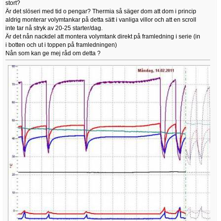
stort?
Är det slöseri med tid o pengar? Thermia så säger dom att dom i princip
aldrig monterar volymtankar på detta sätt i vanliga villor och att en scroll
inte tar nå stryk av 20-25 starter/dag.
Är det nån nackdel att montera volymtank direkt på framledning i serie (in
i botten och ut i toppen på framledningen)
Nån som kan ge mej råd om detta ?