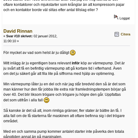
oftare kontaktorer och mjukstarter som krånglar än att kompressorn pajar
och en kontaktor borde väl slitas efter antal tillslag eller ?
Loggat
David Rinnan
Citera
«
Svar #10 skrivet:
02 januari 2012,
11:00:10 »
För mycket av vad som helst är ju dåligt
Mitt inlägg är ju egentligen bara relevant
inför
köp av värmepump. Det är
ju svårt att få en befintlig värmepump att gå kortare tid i efterhand. Även
om det ju säkert går att fila lite på siffrorna med hjälp av optimering.
Min värmepump låter ju en del och när jag står bredvid den så är det som
man känner hur den får jobba lite extra när framledningstempen börjar gå
över 40. Det blir liksom trögare och trögare ju högre den går. Uppfattas
det som utifrån i alla fall
Så kanske är det så att, inom rimliga gränser, fler stater är bättre än få. I
alla fall om de få starterna får maskinen att oftare befinna sig i det trögare
området.
Med en och samma pump kommer antalet starter inte påverka den totala
gångtiden annat än på marginalen.