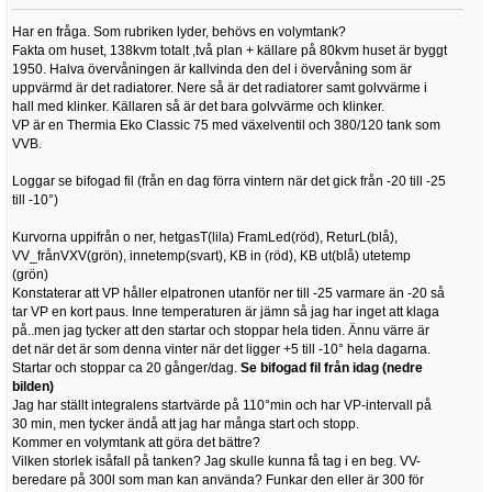
Har en fråga. Som rubriken lyder, behövs en volymtank?
Fakta om huset, 138kvm totalt ,två plan + källare på 80kvm huset är byggt
1950. Halva övervåningen är kallvinda den del i övervåning som är
uppvärmd är det radiatorer. Nere så är det radiatorer samt golvvärme i
hall med klinker. Källaren så är det bara golvvärme och klinker.
VP är en Thermia Eko Classic 75 med växelventil och 380/120 tank som
VVB.
Loggar se bifogad fil (från en dag förra vintern när det gick från -20 till -25
till -10°)
Kurvorna uppifrån o ner, hetgasT(lila) FramLed(röd), ReturL(blå),
VV_frånVXV(grön), innetemp(svart), KB in (röd), KB ut(blå) utetemp
(grön)
Konstaterar att VP håller elpatronen utanför ner till -25 varmare än -20 så
tar VP en kort paus. Inne temperaturen är jämn så jag har inget att klaga
på..men jag tycker att den startar och stoppar hela tiden. Ännu värre är
det när det är som denna vinter när det ligger +5 till -10° hela dagarna.
Startar och stoppar ca 20 gånger/dag.
Se bifogad fil från idag (nedre
bilden)
Jag har ställt integralens startvärde på 110°min och har VP-intervall på
30 min, men tycker ändå att jag har många start och stopp.
Kommer en volymtank att göra det bättre?
Vilken storlek isåfall på tanken? Jag skulle kunna få tag i en beg. VV-
beredare på 300l som man kan använda? Funkar den eller är 300 för