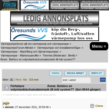
Värmepumpsforum allt om värmepump och värmepumpar
»
Menu ≡
VärmepumpsForum Allmänt
»
Värmepumpar och installationsfrågor.
»
Värmepumpar - Mark/Berg och Sjövärmepumpar.
»
Värmepumpar - Märkesspecifikt
»
Thermia
(Moderator:
Bertil
) »
Ämne:
Behövs en volymtank/ackumulatortank till mitt system??
SVARA
SKICKA ÄMNET
SKRIV UT
Sidor: [
1
]
2
Next
Alla
Gå ned
Författare
Ämne: Behövs en
volymtank/ackumulatortank till mitt system?? (läst 8644 gånger)
0 medlemmar och 1 gäst tittar på detta ämne.
jajje
Citera
«
skrivet:
27 december 2011, 20:59:46 »