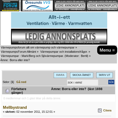
Värmepumpsforum allt om värmepump och värmepumpar
»
Menu ≡
VärmepumpsForum Allmänt
»
Värmepumpar och installationsfrågor.
»
Värmepumpar - Mark/Berg och Sjövärmepumpar.
(Moderator:
Bertil
) »
Ämne:
Borra eller inte?
SVARA
SKICKA ÄMNET
SKRIV UT
Sidor: [
1
]
Gå ned
Författare
Ämne: Borra eller inte? (läst 1698
gånger)
0 medlemmar och 1 gäst tittar på detta ämne.
Mellbystrand
Citera
«
skrivet:
02 november 2011, 15:12:01 »