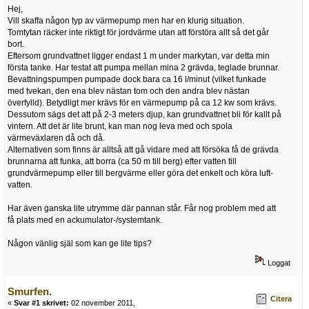
Hej,
Vill skaffa någon typ av värmepump men har en klurig situation.
Tomtytan räcker inte riktigt för jordvärme utan att förstöra allt så det går
bort.
Eftersom grundvattnet ligger endast 1 m under markytan, var detta min
första tanke. Har testat att pumpa mellan mina 2 grävda, teglade brunnar.
Bevattningspumpen pumpade dock bara ca 16 l/minut (vilket funkade
med tvekan, den ena blev nästan tom och den andra blev nästan
överfylld). Betydligt mer krävs för en värmepump på ca 12 kw som krävs.
Dessutom sägs det att på 2-3 meters djup, kan grundvattnet bli för kallt på
vintern. Att det är lite brunt, kan man nog leva med och spola
värmeväxlaren då och då.
Alternativen som finns är alltså att gå vidare med att försöka få de grävda
brunnarna att funka, att borra (ca 50 m till berg) efter vatten till
grundvärmepump eller till bergvärme eller göra det enkelt och köra luft-
vatten.
Har även ganska lite utrymme där pannan står. Får nog problem med att
få plats med en ackumulator-/systemtank.
Någon vänlig själ som kan ge lite tips?
Loggat
Smurfen.
Citera
«
Svar #1 skrivet:
02 november 2011,