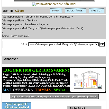
Sidor: [
1
]
Gå upp
SVARA
SKICKA ÄMNET
SKRIV UT
Värmepumpsforum allt om värmepump och värmepumpar
»
VärmepumpsForum Allmänt
»
Värmepumpar och installationsfrågor.
»
Värmepumpar - Mark/Berg och Sjövärmepumpar.
(Moderator:
Bertil
)
»
Ämne:
Borra eller inte?
Gå till:
Annonser
Right Block