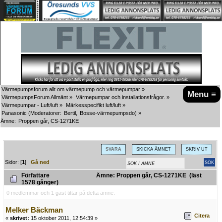
Värmepumpsforum allt om värmepump och värmepumpar
»
Menu ≡
VärmepumpsForum Allmänt
»
Värmepumpar och installationsfrågor.
»
Värmepumpar - Luft/luft
»
Märkesspecifikt luft/luft
»
Panasonic
(Moderatorer:
Bertil
,
Bosse-värmepumpsdo
) »
Ämne:
Proppen går, CS-1271KE
SVARA
SKICKA ÄMNET
SKRIV UT
Sidor: [
1
]
Gå ned
Författare
Ämne: Proppen går, CS-1271KE (läst
1578 gånger)
0 medlemmar och 1 gäst tittar på detta ämne.
Melker Bäckman
Citera
«
skrivet:
15 oktober 2011, 12:54:39 »