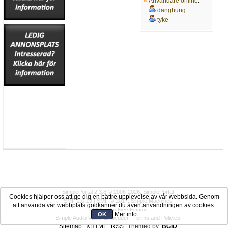
Användare online
:
danghung
tyke
SimplePortal 2.3.8 © 2008-2026, SimplePortal
Cookies hjälper oss att ge dig en bättre upplevelse av vår webbsida. Genom
SMF 2.0.19
|
SMF © 2017
,
Simple Machines
att använda vår webbplats godkänner du även användningen av cookies.
SMFAds
for
Free Forums
Mer info
OK
Simple Audio Video Embedder
|
Terms and Policies
Sitemap
XHTML
RSS
Themed by:
BGID