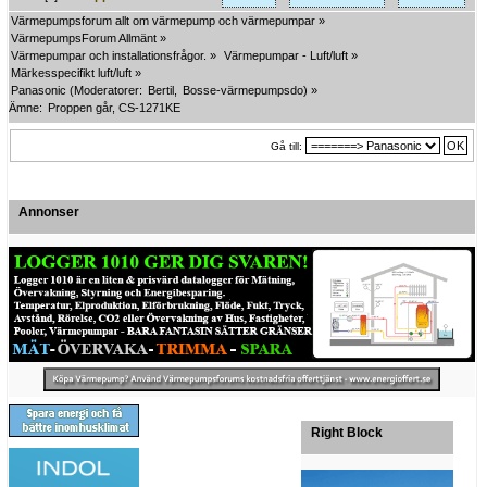
Värmepumpsforum allt om värmepump och värmepumpar
»
VärmepumpsForum Allmänt
»
Värmepumpar och installationsfrågor.
»
Värmepumpar - Luft/luft
»
Märkesspecifikt luft/luft
»
Panasonic
(Moderatorer:
Bertil
,
Bosse-värmepumpsdo
) »
Ämne:
Proppen går, CS-1271KE
Gå till:
Annonser
Right Block