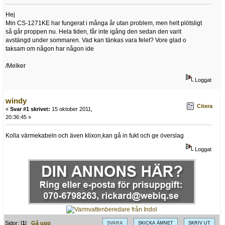
Hej
Min CS-1271KE har fungerat i många år utan problem, men helt plötsligt
så går proppen nu. Hela tiden, får inte igång den sedan den varit
avstängd under sommaren. Vad kan tänkas vara felet? Vore glad o
taksam om någon har någon ide
/Melker
Loggat
windy
Citera
«
Svar #1 skrivet:
15 oktober 2011,
20:36:45 »
Kolla värmekabeln och även klixon,kan gå in fukt och ge överslag
Loggat
Sidor: [
1
]
Gå upp
SVARA
SKICKA ÄMNET
SKRIV UT