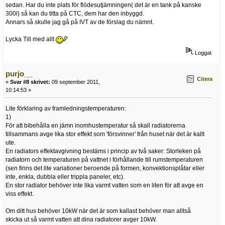
sedan. Har du inte plats för flödesutjämningen( det är en tank på kanske
300l) så kan du titta på CTC, dem har den inbyggd.
Annars så skulle jag gå på IVT av de förslag du nämnt.
Lycka Till med allt
Loggat
purjo__
Citera
«
Svar #8 skrivet:
09 september 2011,
10:14:53 »
Lite förklaring av framledningstemperaturen:
1)
För att bibehålla en jämn inomhustemperatur så skall radiatorerna
tillsammans avge lika stor effekt som 'försvinner' från huset när det är kallt
ute.
En radiators effektavgivning bestäms i princip av två saker: Storleken på
radiatorn och temperaturen på vattnet i förhållande till rumstemperaturen
(sen finns det lite variationer beroende på formen, konvektionsplåtar eller
inte, enkla, dubbla eller trippla paneler, etc).
En stor radiator behöver inte lika varmt vatten som en liten för att avge en
viss effekt.
Om ditt hus behöver 10kW när det är som kallast behöver man alltså
skicka ut så varmt vatten att dina radiatorer avger 10kW.