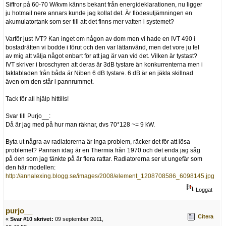
Siffror på 60-70 W/kvm känns bekant från energideklarationen, nu ligger
ju hotmail nere annars kunde jag kollat det. Är flödesutjämningen en
akumulatortank som ser till att det finns mer vatten i systemet?
Varför just IVT? Kan inget om någon av dom men vi hade en IVT 490 i
bostadrätten vi bodde i förut och den var lättanvänd, men det vore ju fel
av mig att välja något enbart för att jag är van vid det. Vilken är tystast?
IVT skriver i broschyren att deras är 3dB tystare än konkurrenterna men i
faktabladen från båda är Niben 6 dB tystare. 6 dB är en jäkla skillnad
även om den står i pannrummet.
Tack för all hjälp hittills!
Svar till Purjo__:
Då är jag med på hur man räknar, dvs 70*128 ~= 9 kW.
Byta ut några av radiatorerna är inga problem, räcker det för att lösa
problemet? Pannan idag är en Thermia från 1970 och det enda jag såg
på den som jag tänkte på är flera rattar. Radiatorerna ser ut ungefär som
den här modellen:
http://annalexing.blogg.se/images/2008/element_1208708586_6098145.jpg
Loggat
purjo__
Citera
«
Svar #10 skrivet:
09 september 2011,