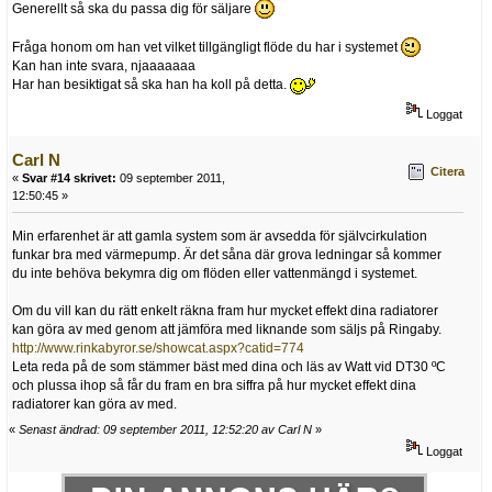
Generellt så ska du passa dig för säljare
Fråga honom om han vet vilket tillgängligt flöde du har i systemet
Kan han inte svara, njaaaaaaa
Har han besiktigat så ska han ha koll på detta.
Loggat
Carl N
Citera
«
Svar #14 skrivet:
09 september 2011,
12:50:45 »
Min erfarenhet är att gamla system som är avsedda för självcirkulation
funkar bra med värmepump. Är det såna där grova ledningar så kommer
du inte behöva bekymra dig om flöden eller vattenmängd i systemet.
Om du vill kan du rätt enkelt räkna fram hur mycket effekt dina radiatorer
kan göra av med genom att jämföra med liknande som säljs på Ringaby.
http://www.rinkabyror.se/showcat.aspx?catid=774
Leta reda på de som stämmer bäst med dina och läs av Watt vid DT30 ºC
och plussa ihop så får du fram en bra siffra på hur mycket effekt dina
radiatorer kan göra av med.
«
Senast ändrad: 09 september 2011, 12:52:20 av Carl N
»
Loggat