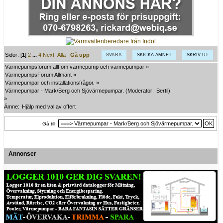
Sidor: [
1
]
2
...
4
Next
Alla
Gå upp
SVARA
SKICKA ÄMNET
SKRIV UT
Värmepumpsforum allt om värmepump och värmepumpar
»
VärmepumpsForum Allmänt
»
Värmepumpar och installationsfrågor.
»
Värmepumpar - Mark/Berg och Sjövärmepumpar.
(Moderator:
Bertil
)
»
Ämne:
Hjälp med val av offert
Gå till:
Annonser