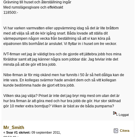
Grävning till huset och återställning ingår
Med rumslägesgivare och effektvakt
118500:-
Vi har varken varmvatten eller uppvärmning idag så det är lite bråttom
med att välja så att de kör igång snart. Båda lovade att ställa dit
värmepumpen någon vecka från beställning så att vi kan köra på
elpatronen tills borrhålet är anslutet. Vi flyttar in i huset om tre veckor.
IVT-firman vet jag är väldigt bra och de gjorde ett jättebra jobb hos mina
föräldrar samt att jag känner några som jobbar där. Jag tvivlar inte det
minsta på att de gör ett bra jobb.
Nibe-firman är för mig okänd men har funnits i 50 år så helt dåliga kan de
inte vara. En kollegas svärmor hade använt dem och så vitt kollegan
kunde bedömma hade de gjort ett bra jobb.
Vilken ska jag välja? Priset är inte det jag bryr mig mest om utan det är
hur bra firman är att göra med och hur bra jobb de gör. Hur stor skillnad
gör 10 meter extra borrdjup? Vilken är bäst av de båda pumparna?
Loggat
Mr_Smith
Citera
«
Svar #1 skrivet:
09 september 2011,