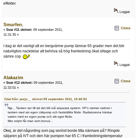
effekter.
Loggat
Smurfen.
Citera
«
Svar #11 skrivet:
09 september 2011,
11:31:35 »
I dag är det vanligt att en bergvärme pump lämnar 65 grader men det blir
naturligtvis nackdelar att behöva så hög framledning ökat slitage och
sämre cop
.
Loggat
Alakazim
Citera
«
Svar #12 skrivet:
09 september 2011,
11:32:01 »
Citat från: purjo__ skrivet 09 september 2011, 10:46:53
Nja... Tanken ser till att det blir två separata system. VP'n värmer vattnet i
tanken med sin egen cirkpump och fastställda flöde. Radiatorerna hämtar
vatten med en egen pump och sitt eget flöde.
Mer volym får man som bonus...
Okej, är det någonting som jag seriöst borde titta närmare på? Ringde
säljaren på IVT och den här pumpen har 65 C i framledningstemperatur