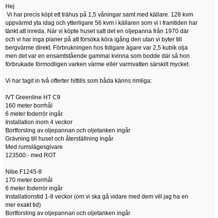
Hej
Vi har precis köpt ett trähus på 1,5 våningar samt med källare. 128 kvm
uppvärmd yta idag och ytterligare 56 kvm i källaren som vi i framtiden har
tänkt att inreda. När vi köpte huset satt det en oljepanna från 1970 där
och vi har inga planer på att försöka köra igång den utan vi byter till
bergvärme direkt. Förbrukningen hos tidigare ägare var 2,5 kubik olja
men det var en ensamtstående gammal kvinna som bodde där så hon
förbrukade förmodligen varken värme eller varmvatten särskilt mycket.
Vi har tagit in två offerter hittills som båda känns rimliga:
IVT Greenline HT C9
160 meter borrhål
6 meter foderrör ingår
Installation inom 4 veckor
Bortforsling av oljepannan och oljetanken ingår
Grävning till huset och återställning ingår
Med rumslägesgivare
123500:- med ROT
Nibe F1245-8
170 meter borrhål
6 meter foderrör ingår
Installationstid 1-8 veckor (om vi ska gå vidare med dem vill jag ha en
mer exakt tid)
Bortforsling av oljepannan och oljetanken ingår