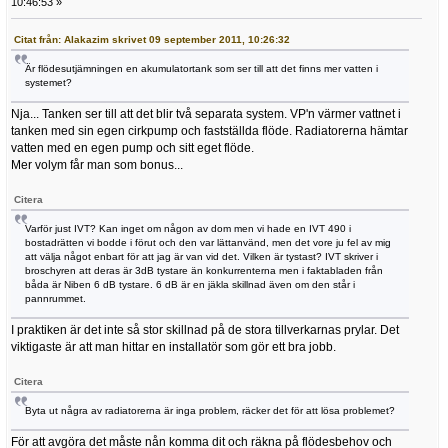
10:46:53 »
Citat från: Alakazim skrivet 09 september 2011, 10:26:32
Är flödesutjämningen en akumulatortank som ser till att det finns mer vatten i
systemet?
Nja... Tanken ser till att det blir två separata system. VP'n värmer vattnet i
tanken med sin egen cirkpump och fastställda flöde. Radiatorerna hämtar
vatten med en egen pump och sitt eget flöde.
Mer volym får man som bonus...
Citera
Varför just IVT? Kan inget om någon av dom men vi hade en IVT 490 i
bostadrätten vi bodde i förut och den var lättanvänd, men det vore ju fel av mig
att välja något enbart för att jag är van vid det. Vilken är tystast? IVT skriver i
broschyren att deras är 3dB tystare än konkurrenterna men i faktabladen från
båda är Niben 6 dB tystare. 6 dB är en jäkla skillnad även om den står i
pannrummet.
I praktiken är det inte så stor skillnad på de stora tillverkarnas prylar. Det
viktigaste är att man hittar en installatör som gör ett bra jobb.
Citera
Byta ut några av radiatorerna är inga problem, räcker det för att lösa problemet?
För att avgöra det måste nån komma dit och räkna på flödesbehov och