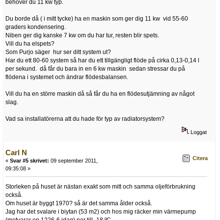
behöver du 11 kw typ.
Du borde då ( i mitt tycke) ha en maskin som ger dig 11 kw vid 55-60
graders kondensering.
Niben ger dig kanske 7 kw om du har tur, resten blir spets.
Vill du ha elspets?
Som Purjo säger hur ser ditt system ut?
Har du ett 80-60 system så har du ett tillgängligt flöde på cirka 0,13-0,14 l
per sekund. då får du bara in en 6 kw maskin sedan stressar du på
flödena i systemet och ändrar flödesbalansen.
Vill du ha en större maskin då så får du ha en flödesutjämning av något
slag.
Vad sa installatörerna att du hade för typ av radiatorsystem?
Loggat
Carl N
Citera
«
Svar #5 skrivet:
09 september 2011,
09:35:08 »
Storleken på huset är nästan exakt som mitt och samma oljeförbrukning
också.
Om huset är byggt 1970? så är det samma ålder också.
Jag har det svalare i biytan (53 m2) och hos mig räcker min värmepump