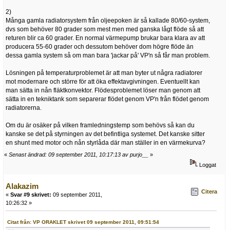
2)
Många gamla radiatorsystem från oljeepoken är så kallade 80/60-system,
dvs som behöver 80 grader som mest men med ganska lågt flöde så att
returen blir ca 60 grader. En normal värmepump brukar bara klara av att
producera 55-60 grader och dessutom behöver dom högre flöde än
dessa gamla system så om man bara 'jackar på' VP'n så får man problem.
Lösningen på temperaturproblemet är att man byter ut några radiatorer
mot modernare och större för att öka effektavgivningen. Eventuellt kan
man sätta in nån fläktkonvektor. Flödesproblemet löser man genom att
sätta in en tekniktank som separerar flödet genom VP'n från flödet genom
radiatorerna.
Om du är osäker på vilken framledningstemp som behövs så kan du
kanske se det på styrningen av det befintliga systemet. Det kanske sitter
en shunt med motor och nån styrlåda där man ställer in en värmekurva?
«
Senast ändrad: 09 september 2011, 10:17:13 av purjo__
»
Loggat
Alakazim
Citera
«
Svar #9 skrivet:
09 september 2011,
10:26:32 »
Citat från: VP ORAKLET skrivet 09 september 2011, 09:51:54