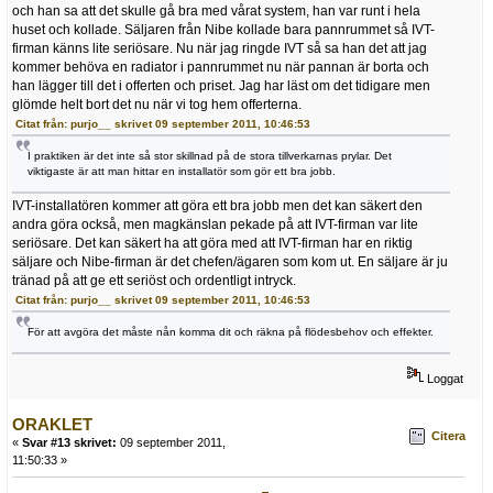
och han sa att det skulle gå bra med vårat system, han var runt i hela
huset och kollade. Säljaren från Nibe kollade bara pannrummet så IVT-
firman känns lite seriösare. Nu när jag ringde IVT så sa han det att jag
kommer behöva en radiator i pannrummet nu när pannan är borta och
han lägger till det i offerten och priset. Jag har läst om det tidigare men
glömde helt bort det nu när vi tog hem offerterna.
Citat från: purjo__ skrivet 09 september 2011, 10:46:53
I praktiken är det inte så stor skillnad på de stora tillverkarnas prylar. Det
viktigaste är att man hittar en installatör som gör ett bra jobb.
IVT-installatören kommer att göra ett bra jobb men det kan säkert den
andra göra också, men magkänslan pekade på att IVT-firman var lite
seriösare. Det kan säkert ha att göra med att IVT-firman har en riktig
säljare och Nibe-firman är det chefen/ägaren som kom ut. En säljare är ju
tränad på att ge ett seriöst och ordentligt intryck.
Citat från: purjo__ skrivet 09 september 2011, 10:46:53
För att avgöra det måste nån komma dit och räkna på flödesbehov och effekter.
Loggat
ORAKLET
Citera
«
Svar #13 skrivet:
09 september 2011,
11:50:33 »