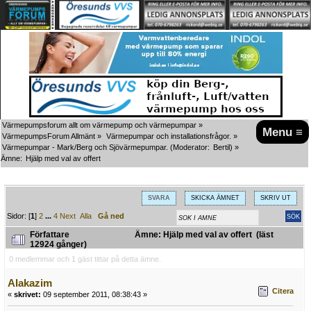
Värmepumpsforum allt om värmepump och värmepumpar
»
Menu ≡
VärmepumpsForum Allmänt
»
Värmepumpar och installationsfrågor.
»
Värmepumpar - Mark/Berg och Sjövärmepumpar.
(Moderator:
Bertil
) »
Ämne:
Hjälp med val av offert
SVARA
SKICKA ÄMNET
SKRIV UT
Sidor: [
1
]
2
...
4
Next
Alla
Gå ned
Författare
Ämne: Hjälp med val av offert (läst
12924 gånger)
0 medlemmar och 1 gäst tittar på detta ämne.
Alakazim
Citera
«
skrivet:
09 september 2011, 08:38:43 »