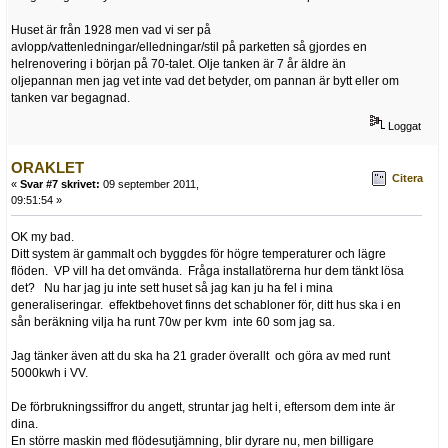
Huset är från 1928 men vad vi ser på
avlopp/vattenledningar/elledningar/stil på parketten så gjordes en
helrenovering i början på 70-talet. Olje tanken är 7 år äldre än
oljepannan men jag vet inte vad det betyder, om pannan är bytt eller om
tanken var begagnad.
Loggat
ORAKLET
Citera
«
Svar #7 skrivet:
09 september 2011,
09:51:54 »
OK my bad.
Ditt system är gammalt och byggdes för högre temperaturer och lägre
flöden. VP vill ha det omvända. Fråga installatörerna hur dem tänkt lösa
det? Nu har jag ju inte sett huset så jag kan ju ha fel i mina
generaliseringar. effektbehovet finns det schabloner för, ditt hus ska i en
sån beräkning vilja ha runt 70w per kvm inte 60 som jag sa.
Jag tänker även att du ska ha 21 grader överallt och göra av med runt
5000kwh i VV.
De förbrukningssiffror du angett, struntar jag helt i, eftersom dem inte är
dina.
En större maskin med flödesutjämning, blir dyrare nu, men billigare