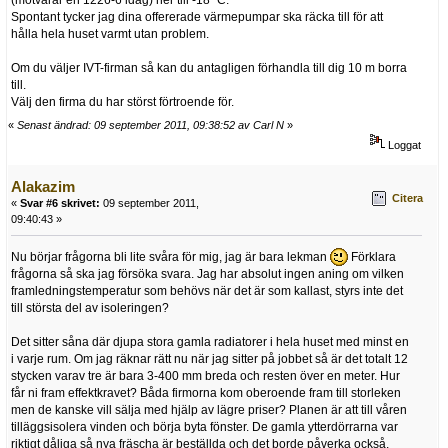
(motvarar en 1226-6 idag) ner till -18 ºC.
Spontant tycker jag dina offererade värmepumpar ska räcka till för att
hålla hela huset varmt utan problem.
Om du väljer IVT-firman så kan du antagligen förhandla till dig 10 m borra
till.
Välj den firma du har störst förtroende för.
«
Senast ändrad: 09 september 2011, 09:38:52 av Carl N
»
Loggat
Alakazim
Citera
«
Svar #6 skrivet:
09 september 2011,
09:40:43 »
Nu börjar frågorna bli lite svåra för mig, jag är bara lekman
Förklara
frågorna så ska jag försöka svara. Jag har absolut ingen aning om vilken
framledningstemperatur som behövs när det är som kallast, styrs inte det
till största del av isoleringen?
Det sitter såna där djupa stora gamla radiatorer i hela huset med minst en
i varje rum. Om jag räknar rätt nu när jag sitter på jobbet så är det totalt 12
stycken varav tre är bara 3-400 mm breda och resten över en meter. Hur
får ni fram effektkravet? Båda firmorna kom oberoende fram till storleken
men de kanske vill sälja med hjälp av lägre priser? Planen är att till våren
tilläggsisolera vinden och börja byta fönster. De gamla ytterdörrarna var
riktigt dåliga så nya fräscha är beställda och det borde påverka också.