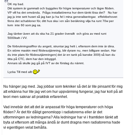
OK my bad.
Ditt system är gammalt och byggdes för högre temperaturer och lägre flöden.
VP vill ha det omvända. Fråga installatörerna hur dem tänkt lösa det? Nu har
jag ju inte sett huset så jag kan ju ha fel i mina generaliseringar. effektbehovet
finns det schabloner för, ditt hus ska i en sån beräkning vilja ha runt 70w per
kvm inte 60 som jag sa.
Jag tänker även att du ska ha 21 grader överallt och göra av med runt
5000kwh i VV.
De förbrukningssiffror du angett, struntar jag helt i, eftersom dem inte är dina.
En större maskin med flödesutjämning, blir dyrare nu, men billigare sedan. Har
du inte plats för flödesutjämningen( det är en tank på kanske 300l) så kan du
titta på CTC, dem har den inbyggd.
Annars så skulle jag gå på IVT av de förslag du nämnt.
Lycka Till med allt
Nu hänger jag med. Jag jobbar som tekniker så det är lite pinsamt för mig
att erkänna hur lite jag vet om hur uppvärming fungerar, jag har koll på all
teori men saknar all praktisk erfarenhet.
Vad innebär det att det är anpassat för höga temperaturer och höga
flöden? Är det för dåligt genomlopp i radiatorerna eller är det
utformningen av ledningarna? Alla ledningar har vi i framtiden tänkt att
byta ut eftersom att många ändå är dumt dragna men radiatorerna hade
vi egentligen velat behålla.