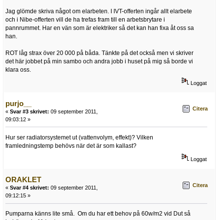
Jag glömde skriva något om elarbeten. I IVT-offerten ingår allt elarbete
och i Nibe-offerten vill de ha trefas fram till en arbetsbrytare i
pannrummet. Har en vän som är elektriker så det kan han fixa åt oss sa
han.
ROT låg strax över 20 000 på båda. Tänkte på det också men vi skriver
det här jobbet på min sambo och andra jobb i huset på mig så borde vi
klara oss.
Loggat
purjo__
Citera
«
Svar #3 skrivet:
09 september 2011,
09:03:12 »
Hur ser radiatorsystemet ut (vattenvolym, effekt)? Vilken
framledningstemp behövs när det är som kallast?
Loggat
ORAKLET
Citera
«
Svar #4 skrivet:
09 september 2011,
09:12:15 »
Pumparna känns lite små. Om du har ett behov på 60w/m2 vid Dut så