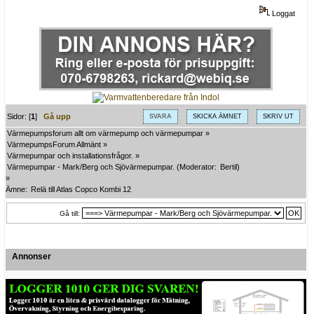
Loggat
Sidor: [
1
]
Gå upp
SVARA
SKICKA ÄMNET
SKRIV UT
Värmepumpsforum allt om värmepump och värmepumpar
»
VärmepumpsForum Allmänt
»
Värmepumpar och installationsfrågor.
»
Värmepumpar - Mark/Berg och Sjövärmepumpar.
(Moderator:
Bertil
)
»
Ämne:
Relä till Atlas Copco Kombi 12
Gå till:
Annonser