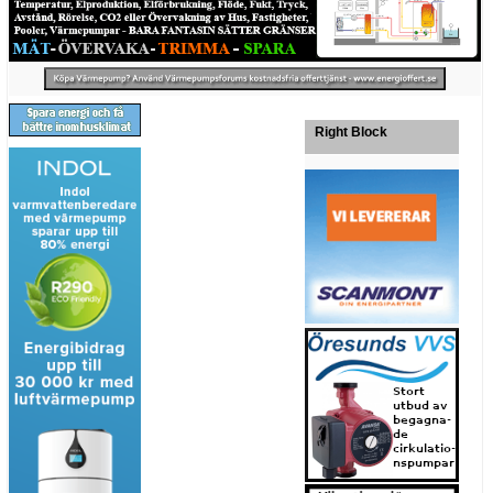
Right Block