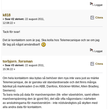
Loggat
k818
Citera
«
Svar #2 skrivet:
22 augusti 2011,
12:08:22 »
Tack för svar!
Det är kontaktorn som är paj. Ska kolla hos Telemecanique och se om jag
får tag på något användbart!
Loggat
torbjorn_forsman
Citera
«
Svar #3 skrivet:
22 augusti 2011,
15:36:22 »
Om hela kontaktorn ska bytas så behöver den nya inte vara just av märke
Telemecanique, de är ganska väl standardiserade och det finns många
fabrikat på marknaden (t ex ABB, Danfoss, Klöckner-Möller, Allen Bradley,
Siemens).
Ta bara reda på data för manöverspolen (lik- eller växelström, samt vilken
manöverspänning den är gjord för), det står ofta någonstans i närheten
av anslutningarna för manöverström - inte nödvändigtvis på skylten med
alla andra data för kontaktorn.