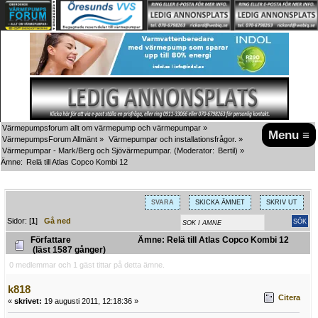
Värmepumpsforum allt om värmepump och värmepumpar
»
Menu ≡
VärmepumpsForum Allmänt
»
Värmepumpar och installationsfrågor.
»
Värmepumpar - Mark/Berg och Sjövärmepumpar.
(Moderator:
Bertil
) »
Ämne:
Relä till Atlas Copco Kombi 12
SVARA
SKICKA ÄMNET
SKRIV UT
Sidor: [
1
]
Gå ned
Författare
Ämne: Relä till Atlas Copco Kombi 12
(läst 1587 gånger)
0 medlemmar och 1 gäst tittar på detta ämne.
k818
Citera
«
skrivet:
19 augusti 2011, 12:18:36 »