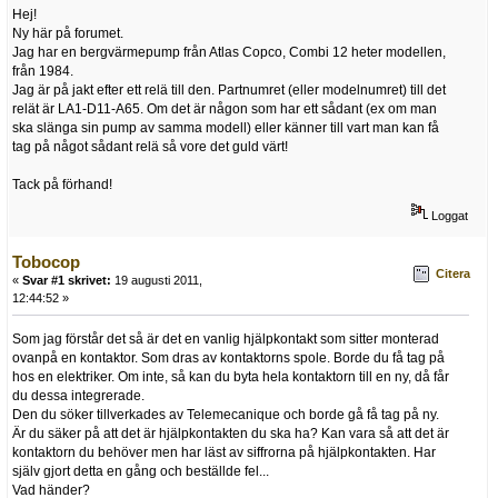
Hej!
Ny här på forumet.
Jag har en bergvärmepump från Atlas Copco, Combi 12 heter modellen,
från 1984.
Jag är på jakt efter ett relä till den. Partnumret (eller modelnumret) till det
relät är LA1-D11-A65. Om det är någon som har ett sådant (ex om man
ska slänga sin pump av samma modell) eller känner till vart man kan få
tag på något sådant relä så vore det guld värt!
Tack på förhand!
Loggat
Tobocop
Citera
«
Svar #1 skrivet:
19 augusti 2011,
12:44:52 »
Som jag förstår det så är det en vanlig hjälpkontakt som sitter monterad
ovanpå en kontaktor. Som dras av kontaktorns spole. Borde du få tag på
hos en elektriker. Om inte, så kan du byta hela kontaktorn till en ny, då får
du dessa integrerade.
Den du söker tillverkades av Telemecanique och borde gå få tag på ny.
Är du säker på att det är hjälpkontakten du ska ha? Kan vara så att det är
kontaktorn du behöver men har läst av siffrorna på hjälpkontakten. Har
själv gjort detta en gång och beställde fel...
Vad händer?