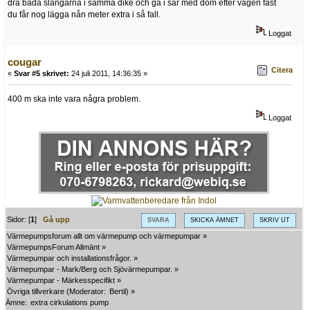
dra båda slangarna i samma dike och gå i sär med dom efter vägen fast
du får nog lägga nån meter extra i så fall.
Loggat
cougar
Citera
«
Svar #5 skrivet:
24 juli 2011, 14:36:35 »
400 m ska inte vara några problem.
Loggat
Sidor: [
1
]
Gå upp
SVARA
SKICKA ÄMNET
SKRIV UT
Värmepumpsforum allt om värmepump och värmepumpar
»
VärmepumpsForum Allmänt
»
Värmepumpar och installationsfrågor.
»
Värmepumpar - Mark/Berg och Sjövärmepumpar.
»
Värmepumpar - Märkesspecifikt
»
Övriga tillverkare
(Moderator:
Bertil
) »
Ämne:
extra cirkulations pump