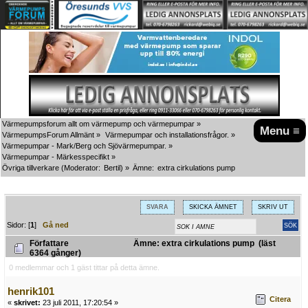
Värmepumpsforum allt om värmepump och värmepumpar
»
Menu ≡
VärmepumpsForum Allmänt
»
Värmepumpar och installationsfrågor.
»
Värmepumpar - Mark/Berg och Sjövärmepumpar.
»
Värmepumpar - Märkesspecifikt
»
Övriga tillverkare
(Moderator:
Bertil
) »
Ämne:
extra cirkulations pump
SVARA
SKICKA ÄMNET
SKRIV UT
Sidor: [
1
]
Gå ned
Författare
Ämne: extra cirkulations pump (läst
6364 gånger)
0 medlemmar och 1 gäst tittar på detta ämne.
henrik101
Citera
«
skrivet:
23 juli 2011, 17:20:54 »