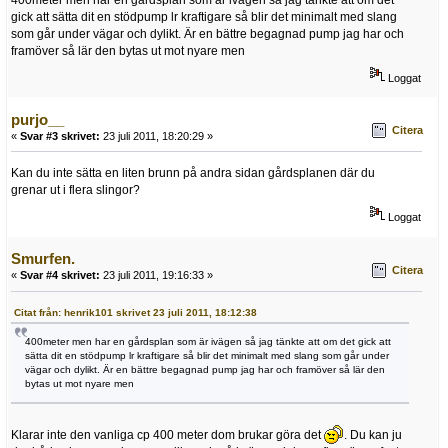
gick att sätta dit en stödpump lr kraftigare så blir det minimalt med slang
som går under vägar och dylikt. Är en bättre begagnad pump jag har och
framöver så lär den bytas ut mot nyare men
Loggat
purjo__
Citera
«
Svar #3 skrivet:
23 juli 2011, 18:20:29 »
Kan du inte sätta en liten brunn på andra sidan gårdsplanen där du
grenar ut i flera slingor?
Loggat
Smurfen.
Citera
«
Svar #4 skrivet:
23 juli 2011, 19:16:33 »
Citat från: henrik101 skrivet 23 juli 2011, 18:12:38
400meter men har en gårdsplan som är ivägen så jag tänkte att om det gick att
sätta dit en stödpump lr kraftigare så blir det minimalt med slang som går under
vägar och dylikt. Är en bättre begagnad pump jag har och framöver så lär den
bytas ut mot nyare men
Klarar inte den vanliga cp 400 meter dom brukar göra det
. Du kan ju