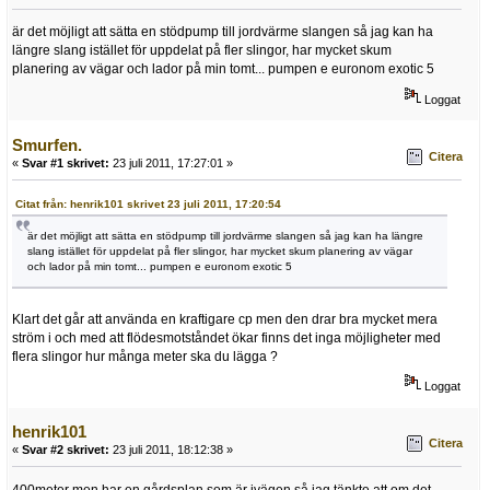
är det möjligt att sätta en stödpump till jordvärme slangen så jag kan ha
längre slang istället för uppdelat på fler slingor, har mycket skum
planering av vägar och lador på min tomt... pumpen e euronom exotic 5
Loggat
Smurfen.
Citera
«
Svar #1 skrivet:
23 juli 2011, 17:27:01 »
Citat från: henrik101 skrivet 23 juli 2011, 17:20:54
är det möjligt att sätta en stödpump till jordvärme slangen så jag kan ha längre
slang istället för uppdelat på fler slingor, har mycket skum planering av vägar
och lador på min tomt... pumpen e euronom exotic 5
Klart det går att använda en kraftigare cp men den drar bra mycket mera
ström i och med att flödesmotståndet ökar finns det inga möjligheter med
flera slingor hur många meter ska du lägga ?
Loggat
henrik101
Citera
«
Svar #2 skrivet:
23 juli 2011, 18:12:38 »
400meter men har en gårdsplan som är ivägen så jag tänkte att om det