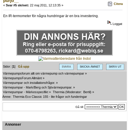
purjo__
Citera
«
Svar #5 skrivet:
22 maj 2011, 12:13:35 »
En IR-termometer för några hundringar är en bra investering.
Loggat
Sidor: [
1
]
Gå upp
SVARA
SKICKA ÄMNET
SKRIV UT
Värmepumpsforum allt om värmepump och värmepumpar
»
VärmepumpsForum Allmänt
»
Värmepumpar och installationsfrågor.
»
Värmepumpar - Mark/Berg och Sjövärmepumpar.
»
Värmepumpar - Märkesspecifikt
»
Thermia
(Moderator:
Bertil
) »
Ämne:
Thermia Eco Classic 155 - lite frågor och funderingar
Gå till:
Annonser