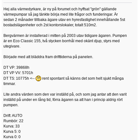
Hej alla värmedyrkare, är ny på forumet och hyffsat "grön" gällande
värmepumpar så jag tänkte börja med lite frågor och funderingar. Är
sedan 2 månader tillbaka ägare utav en hyresfastighet innehållande 5st
bostadslägenheter och 2st kontorslokaler, totalt 510m2.
Bergvärmen är installerad i mitten på 2003 utav tidigare ägaren. Pumpen
är en Eco Classic 155, två stycken borrhål med okänt djup, styrs med
utegivare.
Började med att bläddra fram drifttiderna på panelen.
DT VP: 39868h
DT VP VV: 5701h
DT TS: 10775h <--
rent spontant så känns det som helt sjukt många
timmar.
Lite andra värden som den var inställd på, och som jag antar att den varit
inställd på under en lång tid, förra ägaren sa att han i princip aldrig rört
pumpen.
Drift: AUTO
Rumbör: 22
Kurva: 33
Kurva 5: 0
Kurva 0: 0