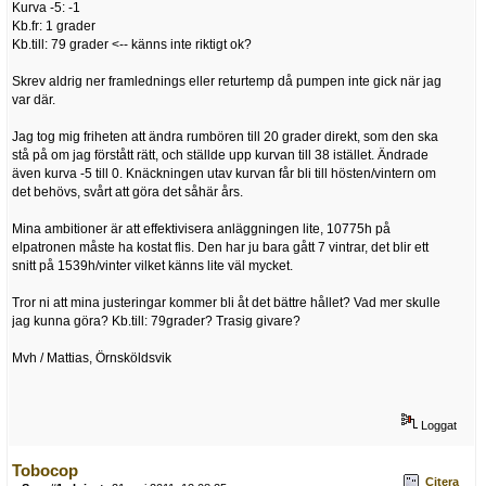
Kurva -5: -1
Kb.fr: 1 grader
Kb.till: 79 grader <-- känns inte riktigt ok?
Skrev aldrig ner framlednings eller returtemp då pumpen inte gick när jag
var där.
Jag tog mig friheten att ändra rumbören till 20 grader direkt, som den ska
stå på om jag förstått rätt, och ställde upp kurvan till 38 istället. Ändrade
även kurva -5 till 0. Knäckningen utav kurvan får bli till hösten/vintern om
det behövs, svårt att göra det såhär års.
Mina ambitioner är att effektivisera anläggningen lite, 10775h på
elpatronen måste ha kostat flis. Den har ju bara gått 7 vintrar, det blir ett
snitt på 1539h/vinter vilket känns lite väl mycket.
Tror ni att mina justeringar kommer bli åt det bättre hållet? Vad mer skulle
jag kunna göra? Kb.till: 79grader? Trasig givare?
Mvh / Mattias, Örnsköldsvik
Loggat
Tobocop
Citera