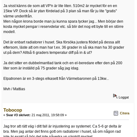
Ja visst känns de som att VP'n är lite liten. 510m2 är mycket för en en
15kw VP. Dock så är ytan fördelad på 3 plan så man får ju lite "gratis"
värme underifrån.
Men någon krona borde man ju kunna spara tycker jag... Men börjar den
kosta mycket pengar i reservdelar etc. så blir det nog ett byte till en större
modell.
Det är enbart radiatorer i huset. Ska försöka justera flödet på dessa allt
eftersom, läste att om man har t.ex. 36 grader in så ska man ha 30 grader
ut på dem? Alltså 6 graders temperatur diff på in & ut?
Ja det sitter en dubbelmantlad tank och en el-beredare efter den på 200
liter som är inställd på 75 grader såg jag idag.
Elpatronen är en 3-stegs elkasett från Värmebaronen på 13kw...
Mvh / Mattias
Loggat
Tobocop
Citera
«
Svar #3 skrivet:
21 maj 2011, 19:58:09 »
Jag tror att rätt väg i ditt fall är injustering av systemet. Ca 5-6 gr delta är
bra. Men jag antar det finns gott om radiatorer i huset, så om någon rad
inte är exakt så bör det inte påverka vp särskilt mycket.