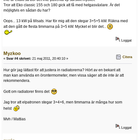
Tror att Eko classic 155 och 180 gick att få med hetgasväxlare. Är det
möjligtvis en sådan du har?
Oops... 13 kW på tillsats. Har för mig att den stegar 3+5+5 kW. Räkna med
att den gått de flesta timmarna på 3+5 kW. Mycket el blir det...
Loggat
Myzkoo
Citera
«
Svar #4 skrivet:
21 maj 2011, 20:40:10 »
Hur gör jag lättast för att justera in radiatorerna? Hört av en bekant att
man kan använda en örontermometer, men vissa säger att de inte är att
rekommendera.
Gott om radiatorer finns det
Jag tror att elpatronen stegar 3+4+6, men timmarna är många hur som
helst
Mvh / Mattias
Loggat