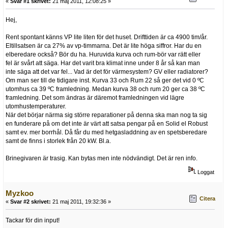
«
Svar #1 skrivet:
21 maj 2011, 12:08:25 »
Hej,
Rent spontant känns VP lite liten för det huset. Drifttiden är ca 4900 tim/år.
Eltillsatsen är ca 27% av vp-timmarna. Det är lite höga siffror. Har du en
elberedare också? Bör du ha. Huruvida kurva och rum-bör var rätt eller
fel är svårt att säga. Har det varit bra klimat inne under 8 år så kan man
inte säga att det var fel... Vad är det för värmesystem? GV eller radiatorer?
Om man ser till de tidigare inst. Kurva 33 och Rum 22 så ger det vid 0 ºC
utomhus ca 39 ºC framledning. Medan kurva 38 och rum 20 ger ca 38 ºC
framledning. Det som ändras är däremot framledningen vid lägre
utomhustemperaturer.
När det börjar närma sig större reparationer på denna ska man nog ta sig
en funderare på om det inte är värt att satsa pengar på en Solid el Robust
samt ev. mer borrhål. Då får du med hetgasladdning av en spetsberedare
samt de finns i storlek från 20 kW. Bl.a.
Brinegivaren är trasig. Kan bytas men inte nödvändigt. Det är ren info.
Loggat
Myzkoo
Citera
«
Svar #2 skrivet:
21 maj 2011, 19:32:36 »
Tackar för din input!