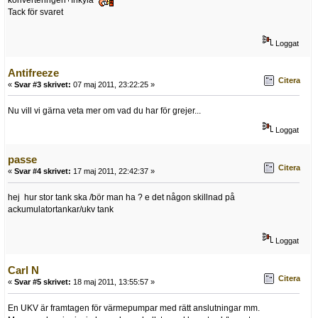
Tack för svaret
Loggat
Antifreeze
Citera
«
Svar #3 skrivet:
07 maj 2011, 23:22:25 »
Nu vill vi gärna veta mer om vad du har för grejer...
Loggat
passe
Citera
«
Svar #4 skrivet:
17 maj 2011, 22:42:37 »
hej hur stor tank ska /bör man ha ? e det någon skillnad på
ackumulatortankar/ukv tank
Loggat
Carl N
Citera
«
Svar #5 skrivet:
18 maj 2011, 13:55:57 »
En UKV är framtagen för värmepumpar med rätt anslutningar mm.