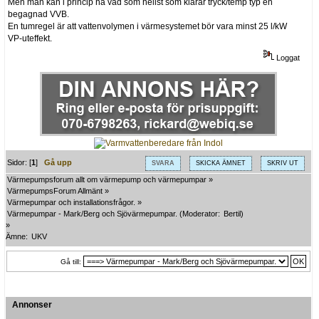
Men man kan i princip ha vad som hellst som klarar tryck/temp typ en
begagnad VVB.
En tumregel är att vattenvolymen i värmesystemet bör vara minst 25 l/kW
VP-uteffekt.
Loggat
Sidor: [
1
]
Gå upp
SVARA
SKICKA ÄMNET
SKRIV UT
Värmepumpsforum allt om värmepump och värmepumpar
»
VärmepumpsForum Allmänt
»
Värmepumpar och installationsfrågor.
»
Värmepumpar - Mark/Berg och Sjövärmepumpar.
(Moderator:
Bertil
)
»
Ämne:
UKV
Gå till:
Annonser