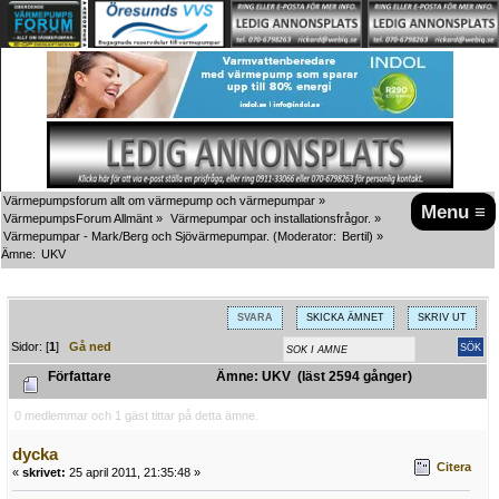
Värmepumpsforum allt om värmepump och värmepumpar
»
Menu ≡
VärmepumpsForum Allmänt
»
Värmepumpar och installationsfrågor.
»
Värmepumpar - Mark/Berg och Sjövärmepumpar.
(Moderator:
Bertil
) »
Ämne:
UKV
SVARA
SKICKA ÄMNET
SKRIV UT
Sidor: [
1
]
Gå ned
Författare
Ämne: UKV (läst 2594 gånger)
0 medlemmar och 1 gäst tittar på detta ämne.
dycka
Citera
«
skrivet:
25 april 2011, 21:35:48 »