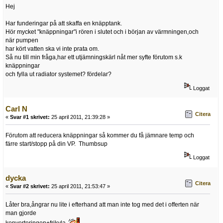
Hej
Har funderingar på att skaffa en knäpptank.
Hör mycket "knäppningar"i rören i slutet och i början av värmningen,och
när pumpen
har kört vatten ska vi inte prata om.
Så nu till min fråga,har ett utjämningskärl nåt mer syfte förutom s.k
knäppningar
och fylla ut radiator systemet? fördelar?
Loggat
Carl N
Citera
«
Svar #1 skrivet:
25 april 2011, 21:39:28 »
Förutom att reducera knäppningar så kommer du få jämnare temp och
färre start/stopp på din VP. Thumbsup
Loggat
dycka
Citera
«
Svar #2 skrivet:
25 april 2011, 21:53:47 »
Låter bra,ångrar nu lite i efterhand att man inte tog med det i offerten när
man gjorde
konverteringen+frikyla