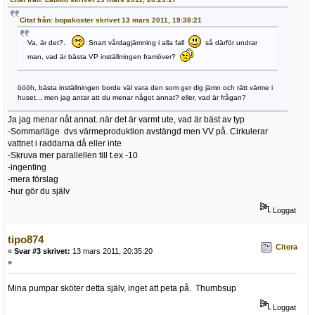
Citat från: bopakoster skrivet 13 mars 2011, 19:38:21
Va, är det?.
Snart vårdagjämning i alla fall
så därför undrar
man, vad är bästa VP inställningen framöver?
öööh, bästa inställningen borde väl vara den som ger dig jämn och rätt värme i
huset... men jag antar att du menar något annat? eller, vad är frågan?
Ja jag menar nåt annat..när det är varmt ute, vad är bäst av typ
-Sommarläge dvs värmeproduktion avstängd men VV på. Cirkulerar
vattnet i raddarna då eller inte
-Skruva mer parallellen till t.ex -10
-ingenting
-mera förslag
-hur gör du själv
Loggat
tipo874
Citera
«
Svar #3 skrivet:
13 mars 2011, 20:35:20
»
Mina pumpar sköter detta själv, inget att peta på. Thumbsup
Loggat