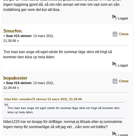
ingen loggning gjord då, så om nån annan vet mer om vad som en sån
inställning ger vore det kul att läsa.
Loggat
Smurfen.
Citera
«
Svar #13 skrivet:
13 mars 2011,
21:30:06 »
Tror man kan ange ett eget värde för sommar läge skriv ett högt så
kommer den köra cp hela tiden.
Loggat
bopakoster
Citera
«
Svar #14 skrivet:
13 mars 2011,
21:34:44 »
Citat från: smurfen72 skrivet 13 mars 2011, 21:30:06
Tror man kan ange ett eget värde för sommar läge skriv ett högt så kommer den
köra cp hela tiden.
Nibe1225 har en knapp för driftläge: normal,ej tillsats eller ej rumsvärme.
Ingen meny för sommarläge så vitt jag vet....nån som vet bättre?
Loggat