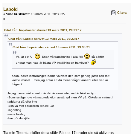
Labold
Citera
«
Svar #4 skrivet:
13 mars 2011, 20:39:35
»
Citat från: bopakoster skrivet 13 mars 2011, 20:31:17
Citat från: Labold skrivet 13 mars 2011, 20:23:17
Citat från: bopakoster skrivet 13 mars 2011, 19:38:21
Va, är det?.
Snart vårdagjämning i alla fall
så därför
undrar man, vad är bästa VP inställningen framöver?
öööh, bästa inställningen borde väl vara den som ger dig jämn och rätt
värme i huset... men jag antar att du menar något annat? eller, vad är
frågan?
Ja jag menar nåt annat..när det är varmt ute, vad är bäst av typ
-Sommarläge dvs värmeproduktion avstängd men VV på. Cirkulerar vattnet i
raddarna då eller inte
-Skruva mer parallellen till t.ex -10
-ingenting
-mera förslag
-hur gör du själv
Tja min Thermia sköter detta själv. Blir det 17 grader ute så aktiveras