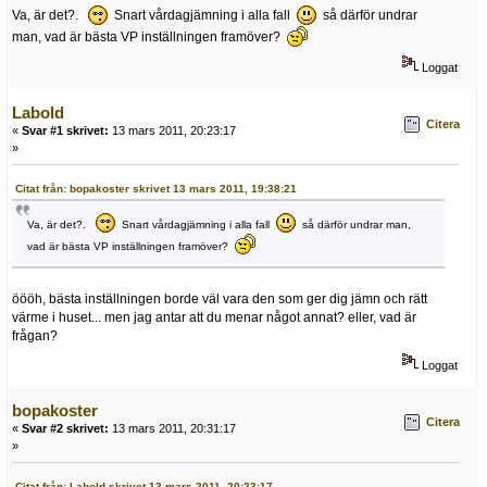
Va, är det?.
Snart vårdagjämning i alla fall
så därför undrar
man, vad är bästa VP inställningen framöver?
Loggat
Labold
Citera
«
Svar #1 skrivet:
13 mars 2011, 20:23:17
»
Citat från: bopakoster skrivet 13 mars 2011, 19:38:21
Va, är det?.
Snart vårdagjämning i alla fall
så därför undrar man,
vad är bästa VP inställningen framöver?
öööh, bästa inställningen borde väl vara den som ger dig jämn och rätt
värme i huset... men jag antar att du menar något annat? eller, vad är
frågan?
Loggat
bopakoster
Citera
«
Svar #2 skrivet:
13 mars 2011, 20:31:17
»
Citat från: Labold skrivet 13 mars 2011, 20:23:17