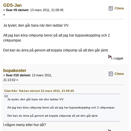
GDS-Jan
Citera
«
Svar #9 skrivet:
13 mars 2011, 21:09:45
»
Ja tyvärr, den går bara när den laddar VV.
Att jag kan köra cirkpump beror på att jag har bypasskoppling och 2
cirkpumpar.
Det kan du änra på genom att koppla cirkpump så att den går jämt.
Loggat
bopakoster
Citera
«
Svar #10 skrivet:
13 mars 2011,
21:13:02 »
Citat från: TokJan skrivet 13 mars 2011, 21:09:45
Ja tyvärr, den går bara när den laddar VV.
Att jag kan köra cirkpump beror på att jag har bypasskoppling och 2 cirkpumpar.
Det kan du änra på genom att koppla cirkpump så att den går jämt.
I någon meny eller hur då?