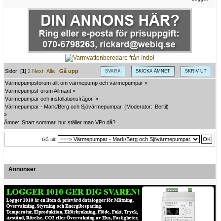
Sidor: [
1
]
2
Next
Alla
Gå upp
SVARA
SKICKA ÄMNET
SKRIV UT
Värmepumpsforum allt om värmepump och värmepumpar
»
VärmepumpsForum Allmänt
»
Värmepumpar och installationsfrågor.
»
Värmepumpar - Mark/Berg och Sjövärmepumpar.
(Moderator:
Bertil
)
»
Ämne:
Snart sommar, hur ställer man VPn då?
Gå till:
Annonser