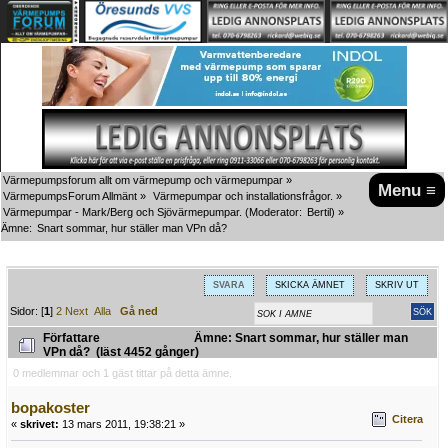
Värmepumpsforum allt om värmepump och värmepumpar
»
Menu ≡
VärmepumpsForum Allmänt
»
Värmepumpar och installationsfrågor.
»
Värmepumpar - Mark/Berg och Sjövärmepumpar.
(Moderator:
Bertil
) »
Ämne:
Snart sommar, hur ställer man VPn då?
SVARA
SKICKA ÄMNET
SKRIV UT
Sidor: [
1
]
2
Next
Alla
Gå ned
Författare
Ämne: Snart sommar, hur ställer man
VPn då? (läst 4452 gånger)
0 medlemmar och 1 gäst tittar på detta ämne.
bopakoster
Citera
«
skrivet:
13 mars 2011, 19:38:21 »