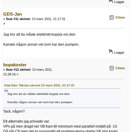
Loggat
GDS-Jan
Citera
«
Svar #11 skrivet:
13 mars 2011, 21:17:31
»
Jag tror att du måste elektriskt koppla om den.
Kanske någon annan vet som har den pumpen.
Loggat
bopakoster
Citera
«
Svar #12 skrivet:
13 mars 2011,
21:28:16 »
Citat från: TokJan skrivet 13 mars 2011, 21:17:31
Jag tror att du måste elektriskt koppla om den.
Kanske någon annan vet som har den pumpen.
Tack, någon?.
Ett alternativ jag prövade var:
VPn på men dragit ner VB fram till minimum med parallell inställt på -10.
Då går CP men det är osannolikt att gradminuterna startar VP. Har tyvärr