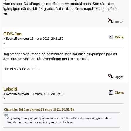
värmestopp. Då stängs allt ner förutom vv-produktionen. Sen sätts den
igång igen när det blir 14 grader. Antar att det finns något liknande på din
vp.
Loggat
GDS-Jan
Citera
«
Svar #5 skrivet:
13 mars 2011, 20:51:59
»
Jag stänger av pumpen på sommaren men kör alltid cirkpumpen pga att
den fördelar värmen från övervåning ner i min källare.
Har el-VVB för vattnet.
Loggat
Labold
Citera
«
Svar #6 skrivet:
13 mars 2011, 20:57:18
»
Citat från: TokJan skrivet 13 mars 2011, 20:51:59
Jag stänger av pumpen på sommaren men kör alltid cirkpumpen pga att den
fördelar värmen från övervåning ner i min källare.