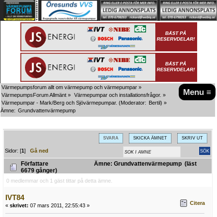
Värmepumpsforum allt om värmepump och värmepumpar
»
Menu ≡
VärmepumpsForum Allmänt
»
Värmepumpar och installationsfrågor.
»
Värmepumpar - Mark/Berg och Sjövärmepumpar.
(Moderator:
Bertil
) »
Ämne:
Grundvattenvärmepump
SVARA
SKICKA ÄMNET
SKRIV UT
Sidor: [
1
]
Gå ned
Författare
Ämne: Grundvattenvärmepump (läst
6679 gånger)
0 medlemmar och 1 gäst tittar på detta ämne.
IVT84
Citera
«
skrivet:
07 mars 2011, 22:55:43 »