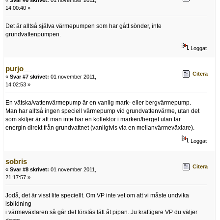
«
Svar #6 skrivet:
01 november 2011,
14:00:40 »
Det är alltså själva värmepumpen som har gått sönder, inte
grundvattenpumpen.
Loggat
purjo__
Citera
«
Svar #7 skrivet:
01 november 2011,
14:02:53 »
En vätska/vattenvärmepump är en vanlig mark- eller bergvärmepump.
Man har alltså ingen speciell värmepump vid grundvattenvärme, utan det
som skiljer är att man inte har en kollektor i marken/berget utan tar
energin direkt från grundvattnet (vanligtvis via en mellanvärmeväxlare).
Loggat
sobris
Citera
«
Svar #8 skrivet:
01 november 2011,
21:17:57 »
Jodå, det är visst lite speciellt. Om VP inte vet om att vi måste undvika
isblidning
i värmeväxlaren så går det förstås lätt åt pipan. Ju kraftigare VP du väljer