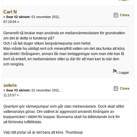
Carl N
Citera
«
Svar #2 skrivet:
01 november 2011,
07:19:04 »
Generellt så brukar man använda en mellanvärmeväxlare för grundvatten
om det är detta ni funderar på?
Och i så fall duger vilken bergvärmepump som hellst.
Man måste ha väldigt rent och mineralfritt vatten om det ska funka att köra
det direkt i förångaren, annars får man beläggningar som man inte kan få
bort så enkelt, en mellanväxlare sitter ju där för att man kan ta isär den
och rengöra.
Loggat
sobris
Citera
«
Svar #3 skrivet:
01 november 2011,
11:23:57 »
Qvantum gör värmepumpar som går utan mellanväxlare. Dock skall alltid
vattenanalys göras. Om vattnet är aggressivt används förångare av
kopparnickel i stället för koppar. Bunnarna skall ha tättslutande lock för
att förhindra lufttillträde.
Välj rätt prylar så är det bara att köra Thumbsup