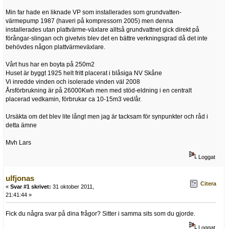
Min far hade en liknade VP som installerades som grundvatten-
värmepump 1987 (haveri på kompressorn 2005) men denna
installerades utan plattvärme-växlare alltså grundvattnet gick direkt på
förångar-slingan och givetvis blev det en bättre verkningsgrad då det inte
behövdes någon plattvärmeväxlare.
Vårt hus har en boyta på 250m2
Huset är byggt 1925 helt fritt placerat i blåsiga NV Skåne
Vi inredde vinden och isolerade vinden väl 2008
Årsförbrukning är på 26000Kwh men med stöd-eldning i en centralt
placerad vedkamin, förbrukar ca 10-15m3 ved/år.
Ursäkta om det blev lite långt men jag är tacksam för synpunkter och råd i
detta ämne
Mvh Lars
Loggat
ulfjonas
Citera
«
Svar #1 skrivet:
31 oktober 2011,
21:41:44 »
Fick du några svar på dina frågor? Sitter i samma sits som du gjorde.
Loggat