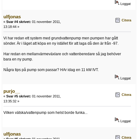
Loggat
ulfjonas
Citera
«
Svar #4 skrivet:
01 november 2011,
13:18:44 »
Vi har redan ett system med grundvattenpump men pumpen har gått
sönder. Är i läget att köpa en ny istället för att laga då den är från -97.
Har redan en mellanvärmeväxlare och vattenberedare så jag behöver
bara en ny pump.
Några tips på pump som passar? HAr idag en 11 kW IVT.
Loggat
purjo__
Citera
«
Svar #5 skrivet:
01 november 2011,
13:35:32 »
Vilken vätska/vattenpump som helst borde funka...
Loggat
ulfjonas
Citera