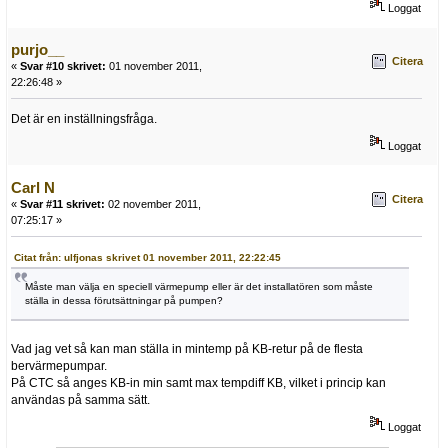
Loggat
purjo__
Citera
«
Svar #10 skrivet:
01 november 2011,
22:26:48 »
Det är en inställningsfråga.
Loggat
Carl N
Citera
«
Svar #11 skrivet:
02 november 2011,
07:25:17 »
Citat från: ulfjonas skrivet 01 november 2011, 22:22:45
Måste man välja en speciell värmepump eller är det installatören som måste
ställa in dessa förutsättningar på pumpen?
Vad jag vet så kan man ställa in mintemp på KB-retur på de flesta
bervärmepumpar.
På CTC så anges KB-in min samt max tempdiff KB, vilket i princip kan
användas på samma sätt.
Loggat