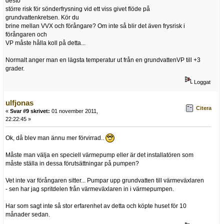
desto
större risk för sönderfrysning vid ett viss givet flöde på
grundvattenkretsen. Kör du
brine mellan VVX och förångare? Om inte så blir det även frysrisk i
förångaren och
VP måste hålla koll på detta...
Normalt anger man en lägsta temperatur ut från en grundvattenVP till +3
grader.
Loggat
ulfjonas
Citera
«
Svar #9 skrivet:
01 november 2011,
22:22:45 »
Ok, då blev man ännu mer förvirrad..
Måste man välja en speciell värmepump eller är det installatören som
måste ställa in dessa förutsättningar på pumpen?
Vet inte var förångaren sitter... Pumpar upp grundvatten till värmeväxlaren
- sen har jag spritdelen från värmeväxlaren in i värmepumpen.
Har som sagt inte så stor erfarenhet av detta och köpte huset för 10
månader sedan.