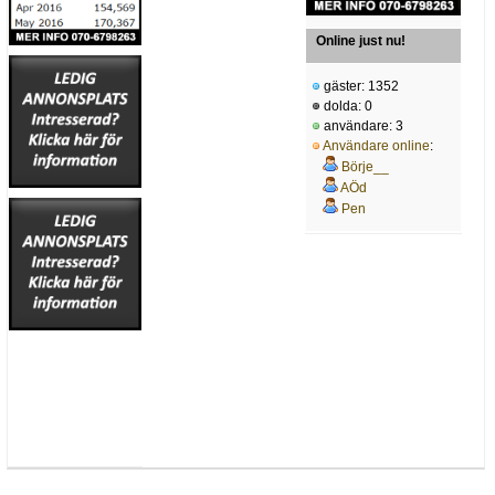
Online just nu!
gäster: 1352
dolda: 0
användare: 3
Användare online
:
Börje__
AÖd
Pen