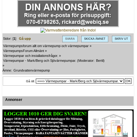
Sidor: [
1
]
Gå upp
SVARA
SKICKA ÄMNET
SKRIV UT
Värmepumpsforum allt om värmepump och värmepumpar
»
VärmepumpsForum Allmänt
»
Värmepumpar och installationsfrågor.
»
Värmepumpar - Mark/Berg och Sjövärmepumpar.
(Moderator:
Bertil
)
»
Ämne:
Grundvattenvärmepump
Gå till:
Annonser