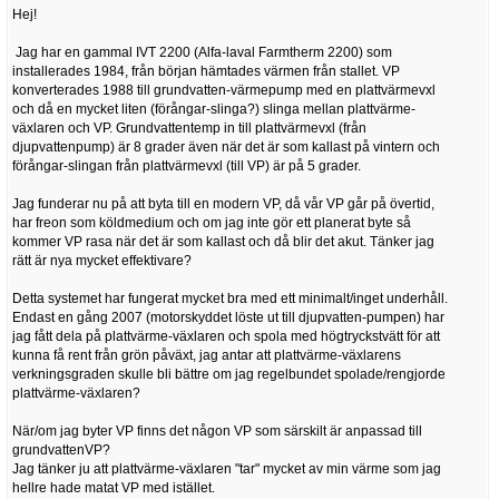
Hej!
Jag har en gammal IVT 2200 (Alfa-laval Farmtherm 2200) som
installerades 1984, från början hämtades värmen från stallet. VP
konverterades 1988 till grundvatten-värmepump med en plattvärmevxl
och då en mycket liten (förångar-slinga?) slinga mellan plattvärme-
växlaren och VP. Grundvattentemp in till plattvärmevxl (från
djupvattenpump) är 8 grader även när det är som kallast på vintern och
förångar-slingan från plattvärmevxl (till VP) är på 5 grader.
Jag funderar nu på att byta till en modern VP, då vår VP går på övertid,
har freon som köldmedium och om jag inte gör ett planerat byte så
kommer VP rasa när det är som kallast och då blir det akut. Tänker jag
rätt är nya mycket effektivare?
Detta systemet har fungerat mycket bra med ett minimalt/inget underhåll.
Endast en gång 2007 (motorskyddet löste ut till djupvatten-pumpen) har
jag fått dela på plattvärme-växlaren och spola med högtryckstvätt för att
kunna få rent från grön påväxt, jag antar att plattvärme-växlarens
verkningsgraden skulle bli bättre om jag regelbundet spolade/rengjorde
plattvärme-växlaren?
När/om jag byter VP finns det någon VP som särskilt är anpassad till
grundvattenVP?
Jag tänker ju att plattvärme-växlaren "tar" mycket av min värme som jag
hellre hade matat VP med istället.