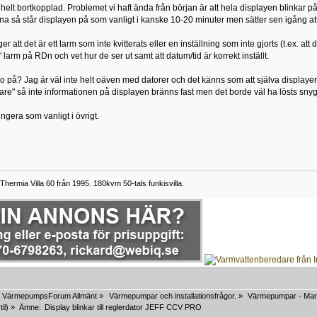
 helt bortkopplad. Problemet vi haft ända från början är att hela displayen blinkar p
a så står displayen på som vanligt i kanske 10-20 minuter men sätter sen igång att
er att det är ett larm som inte kvitterats eller en inställning som inte gjorts (t.ex. att 
a" larm på RDn och vet hur de ser ut samt att datum/tid är korrekt inställt.
o på? Jag är väl inte helt oäven med datorer och det känns som att själva displaye
are" så inte informationen på displayen bränns fast men det borde väl ha lösts snygg
gera som vanligt i övrigt.
ermia Villa 60 från 1995. 180kvm 50-tals funkisvilla.
VärmepumpsForum Allmänt
»
Värmepumpar och installationsfrågor.
»
Värmepumpar - Mar
til
) »
Ämne:
Display blinkar till reglerdator JEFF CCV PRO