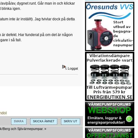
å/av/på/av, dygnet runt. Går man in och klickar
 blinka igen.
datum inte är inställt). Jag tvivlar dock på detta
n är defekt. Har funderat på om det är någon
are i så fall.
Loggat
SVARA
SKICKA ÄMNET
SKRIV UT
k/Berg och Sjövärmepumpar.
»