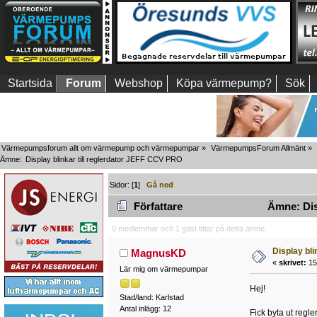
Startsida
Forum
Webshop
Köpa värmepump?
Sök
Värmepumpsforum allt om värmepump och värmepumpar
»
VärmepumpsForum Allmänt
»
Ämne:
Display blinkar till reglerdator JEFF CCV PRO
Sidor: [
1
]
Gå ned
Författare
Ämne: Disp
0 medlemmar och 1 gäst tittar på detta ämne.
Display bli
MagnusKD
«
skrivet:
15 
Lär mig om värmepumpar
Hej!
Stad/land: Karlstad
Antal inlägg: 12
Fick byta ut regl