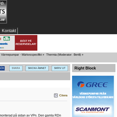
Kontakt
Värmepumpar - Märkesspecifikt
»
Thermia
(Moderator:
Bertil
) »
Right Block
SVARA
SKICKA ÄMNET
SKRIV UT
Citera
är monterad på sidan av VPn. Den gamla RDn