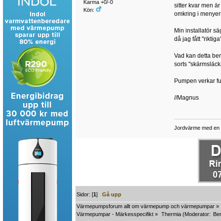
Karma +0/-0
sitter kvar men är
Kön:
omkring i menyern
Min installatör säg
då jag fått "riktig
Vad kan detta ber
sorts "skärmsläck
Pumpen verkar fun
//Magnus
Jordvärme med en Th
Sidor: [
1
]
Gå upp
Värmepumpsforum allt om värmepump och värmepumpar
»
Värmepumpar - Märkesspecifikt
»
Thermia
(Moderator:
Ber