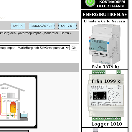
SVARA
SKICKA ÄMNET
SKRIV UT
k/Berg och Sjövärmepumpar.
(Moderator:
Bertil
) »