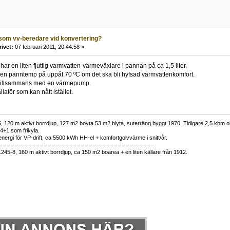
som vv-beredare vid konvertering?
rivet:
07 februari 2011, 20:44:58 »
ar en liten fjuttig varmvatten-värmeväxlare i pannan på ca 1,5 liter.
 en panntemp på uppåt 70 ºC om det ska bli hyfsad varmvattenkomfort.
e tillsammans med en värmepump.
latör som kan nått istället.
 120 m aktivt borrdjup, 127 m2 boyta 53 m2 biyta, suterräng byggt 1970. Tidigare 2,5 kbm olj
34+1 som frikyla.
nergi för VP-drift, ca 5500 kWh HH-el + komfortgolvvärme i snitt/år.
----------------------------------------------------------------------------
1245-8, 160 m aktivt borrdjup, ca 150 m2 boarea + en liten källare från 1912.