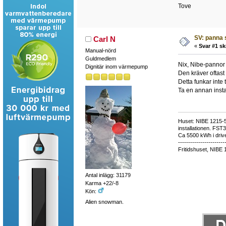
Tove
SV: panna 
Carl N
«
Svar #1 sk
Manual-nörd
Guldmedlem
Nix, Nibe-pannor h
Dignitär inom värmepump
Den kräver oftast
Detta funkar int
Ta en annan instal
Huset: NIBE 1215-5,
installationen. FST
Ca 5500 kWh i drive
-----------------------
Fritidshuset, NIBE 
Antal inlägg: 31179
Karma +22/-8
Kön:
Alien snowman.