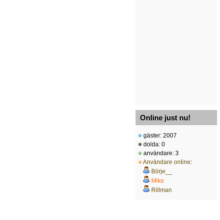
Online just nu!
gäster: 2007
dolda: 0
användare: 3
Användare online
:
Börje__
Mike
Rillman