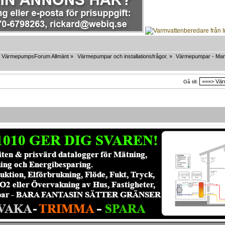
VärmepumpsForum Allmänt
»
Värmepumpar och installationsfrågor.
»
Värmepumpar - Mar
Gå till: