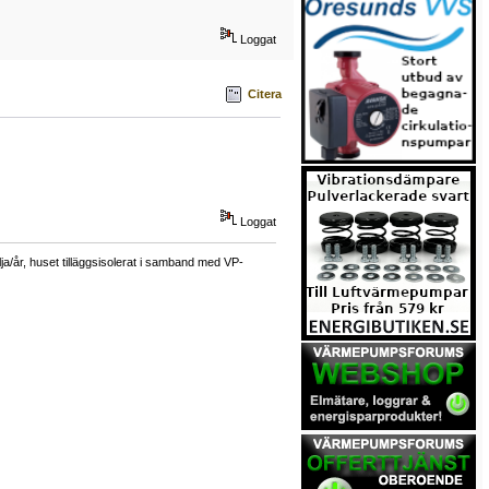
Loggat
Citera
Loggat
a/år, huset tilläggsisolerat i samband med VP-