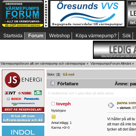
Startsida
Forum
Webshop
Köpa värmepump?
Sök
Värmepumpsforum allt om värmepump och värmepumpar
»
VärmepumpsForum Allmänt
»
Sidor: [
1
]
Gå ned
Författare
Ämne: pan
0 medlemmar och 1 gäst tittar på detta ämne.
panna som 
toveph
«
skrivet:
07 
Nybörjare
Vi håller på att 
Antal inlägg: 1
att man då inte b
Karma +0/-0
tycker att det låt