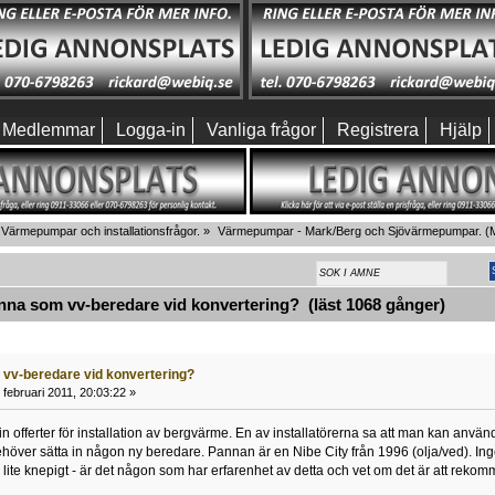
Medlemmar
Logga-in
Vanliga frågor
Registrera
Hjälp
Värmepumpar och installationsfrågor.
»
Värmepumpar - Mark/Berg och Sjövärmepumpar.
(M
na som vv-beredare vid konvertering? (läst 1068 gånger)
vv-beredare vid konvertering?
februari 2011, 20:03:22 »
ta in offerter för installation av bergvärme. En av installatörerna sa att man kan a
ehöver sätta in någon ny beredare. Pannan är en Nibe City från 1996 (olja/ved). Inge
er lite knepigt - är det någon som har erfarenhet av detta och vet om det är att rek