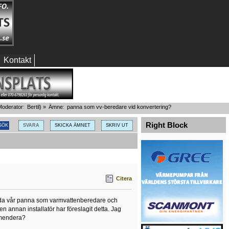
Kontakt
oderator:
Bertil
) »
Ämne:
panna som vv-beredare vid konvertering?
Right Block
SVARA
SKICKA ÄMNET
SKRIV UT
Citera
nvända vår panna som varmvattenberedare och
n annan installatör har föreslagit detta. Jag
ommendera?