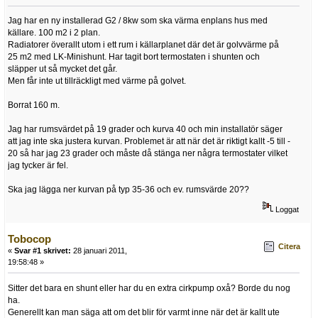
Jag har en ny installerad G2 / 8kw som ska värma enplans hus med
källare. 100 m2 i 2 plan.
Radiatorer överallt utom i ett rum i källarplanet där det är golvvärme på
25 m2 med LK-Minishunt. Har tagit bort termostaten i shunten och
släpper ut så mycket det går.
Men får inte ut tillräckligt med värme på golvet.
Borrat 160 m.
Jag har rumsvärdet på 19 grader och kurva 40 och min installatör säger
att jag inte ska justera kurvan. Problemet är att när det är riktigt kallt -5 till -
20 så har jag 23 grader och måste då stänga ner några termostater vilket
jag tycker är fel.
Ska jag lägga ner kurvan på typ 35-36 och ev. rumsvärde 20??
Loggat
Tobocop
Citera
«
Svar #1 skrivet:
28 januari 2011,
19:58:48 »
Sitter det bara en shunt eller har du en extra cirkpump oxå? Borde du nog
ha.
Generellt kan man säga att om det blir för varmt inne när det är kallt ute