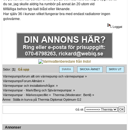
du se, jag skulle aldrig ha rumbör på annat än 20 utom vid
tillfälliga behov typ kall blåst eller liknande.
Har själv 36 i kurvan vilket fungerar bra med endast radiatorer ingen
golvvärme.
Loggat
Sidor: [
1
]
Gå upp
SVARA
SKICKA ÄMNET
SKRIV UT
Värmepumpsforum allt om värmepump och värmepumpar
»
VärmepumpsForum Allmänt
»
Värmepumpar och installationsfrågor.
»
Värmepumpar - Mark/Berg och Sjövärmepumpar.
»
Värmepumpar - Märkesspecifikt
»
Thermia
(Moderator:
Bertil
) »
Ämne:
Ställa in kurva på Thermia Diplomat Optimum G2
Gå till:
Annonser