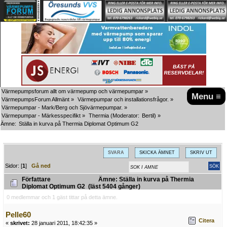
Värmepumpsforum allt om värmepump och värmepumpar
»
Menu ≡
VärmepumpsForum Allmänt
»
Värmepumpar och installationsfrågor.
»
Värmepumpar - Mark/Berg och Sjövärmepumpar.
»
Värmepumpar - Märkesspecifikt
»
Thermia
(Moderator:
Bertil
) »
Ämne:
Ställa in kurva på Thermia Diplomat Optimum G2
SVARA
SKICKA ÄMNET
SKRIV UT
Sidor: [
1
]
Gå ned
Författare
Ämne: Ställa in kurva på Thermia
Diplomat Optimum G2 (läst 5404 gånger)
0 medlemmar och 1 gäst tittar på detta ämne.
Pelle60
Citera
«
skrivet:
28 januari 2011, 18:42:35 »