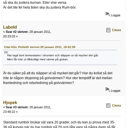
så ska du justera kurvan. Eller vise versa.
Är det lite fel hela tiden ska du justera Rum-bör.
Loggat
Labold
Citera
«
Svar #2 skrivet:
28 januari 2011,
20:33:03 »
Citat från: Pelle60 skrivet 28 januari 2011, 18:42:35
Har tagit bort termostaten i shunten och släpper ut så mycket det går.
Men får inte ut tillräckligt med värme på golvet.
Är du säker på att du släpper ut så mycket det går? Har du kollat så det
inte är någon strypning på golvvärmen? Hur stor tempdiff är det mellan
framledning och returledning på golvvärmen?
Loggat
Hjopek
Citera
«
Svar #3 skrivet:
28 januari 2011,
23:48:22 »
Standard rumbör brukar väl vara 20 grader, och du kan ju prova med 35-
36 på kurvan när du har rumbör på 20 och låta vara så några dygn så får