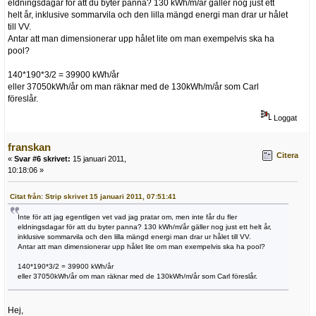
eldningsdagar för att du byter panna? 130 kWh/m/år gäller nog just ett
helt år, inklusive sommarvila och den lilla mängd energi man drar ur hålet
till VV.
Antar att man dimensionerar upp hålet lite om man exempelvis ska ha
pool?
140*190*3/2 = 39900 kWh/år
eller 37050kWh/år om man räknar med de 130kWh/m/år som Carl
föreslår.
Loggat
franskan
Citera
«
Svar #6 skrivet:
15 januari 2011,
10:18:06 »
Citat från: Strip skrivet 15 januari 2011, 07:51:41
Inte för att jag egentligen vet vad jag pratar om, men inte får du fler
eldningsdagar för att du byter panna? 130 kWh/m/år gäller nog just ett helt år,
inklusive sommarvila och den lilla mängd energi man drar ur hålet till VV.
Antar att man dimensionerar upp hålet lite om man exempelvis ska ha pool?
140*190*3/2 = 39900 kWh/år
eller 37050kWh/år om man räknar med de 130kWh/m/år som Carl föreslår.
Hej,