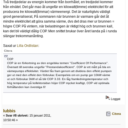
Två tredjedelar av energin kommer från borrhålet, en tredjedel kommer
från elnätet. Det går mao åt ungefär en kilowatt(timme) elektricitet för att
producera tre kilowatt(timmar) värmeenergi. Det är naturligtvis väldigt
grovt generaliserat, På sommaren när brunnen är varmare går det åt
mindre elektricitet att göra samma värme, dvs det dras mer ur brunnen =
högre COP. På vintern, när belastningen är riktigt hög och brunnen kall,
kan det bli väldigt dålig COP. Men snittet brukar över året landa på i runda
slängar trekommanånting.
Saxat ur
Lilla Ordlistan
:
Citera
COP
COP är en förkortning av den engelska termen "Coefficient Of Performance".
Översatt till svenska ungefär "Prestandakoefficient". COP är ett mått på bla en
värmepumps effektivitet. Värdet fås fram genom att dividera den effekt pumpen
ger ut med den effekt den förbrukar. Exempelvis om en pump ger 10kW värme
ut och förbrukar 3kW el så blir COP 3.33. En låg framledningstemperatur och
hög temperatur på kollektorsidan höjer COP mycket kraftigt, COP vid optimala
förhållanden kan överstiga 6!
Loggat
lubbis
Citera
«
Svar #8 skrivet:
15 januari 2011,
10:50:46 »