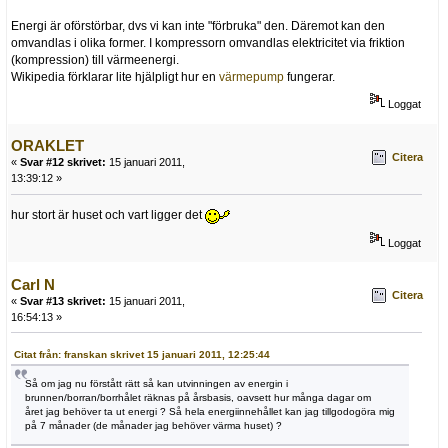
Energi är oförstörbar, dvs vi kan inte "förbruka" den. Däremot kan den
omvandlas i olika former. I kompressorn omvandlas elektricitet via friktion
(kompression) till värmeenergi.
Wikipedia förklarar lite hjälpligt hur en
värmepump
fungerar.
Loggat
ORAKLET
Citera
«
Svar #12 skrivet:
15 januari 2011,
13:39:12 »
hur stort är huset och vart ligger det
Loggat
Carl N
Citera
«
Svar #13 skrivet:
15 januari 2011,
16:54:13 »
Citat från: franskan skrivet 15 januari 2011, 12:25:44
Så om jag nu förstått rätt så kan utvinningen av energin i
brunnen/borran/borrhålet räknas på årsbasis, oavsett hur många dagar om
året jag behöver ta ut energi ? Så hela energiinnehållet kan jag tillgodogöra mig
på 7 månader (de månader jag behöver värma huset) ?