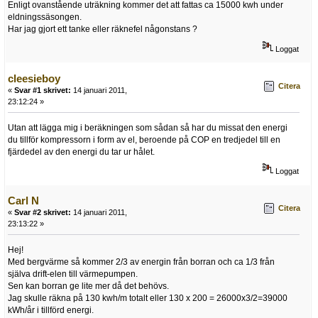
Enligt ovanstående uträkning kommer det att fattas ca 15000 kwh under
eldningssäsongen.
Har jag gjort ett tanke eller räknefel någonstans ?
Loggat
cleesieboy
Citera
«
Svar #1 skrivet:
14 januari 2011,
23:12:24 »
Utan att lägga mig i beräkningen som sådan så har du missat den energi
du tillför kompressorn i form av el, beroende på COP en tredjedel till en
fjärdedel av den energi du tar ur hålet.
Loggat
Carl N
Citera
«
Svar #2 skrivet:
14 januari 2011,
23:13:22 »
Hej!
Med bergvärme så kommer 2/3 av energin från borran och ca 1/3 från
själva drift-elen till värmepumpen.
Sen kan borran ge lite mer då det behövs.
Jag skulle räkna på 130 kwh/m totalt eller 130 x 200 = 26000x3/2=39000
kWh/år i tillförd energi.