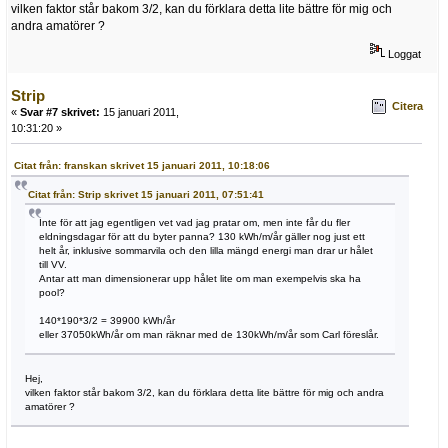
vilken faktor står bakom 3/2, kan du förklara detta lite bättre för mig och
andra amatörer ?
Loggat
Strip
Citera
«
Svar #7 skrivet:
15 januari 2011,
10:31:20 »
Citat från: franskan skrivet 15 januari 2011, 10:18:06
Citat från: Strip skrivet 15 januari 2011, 07:51:41
Inte för att jag egentligen vet vad jag pratar om, men inte får du fler
eldningsdagar för att du byter panna? 130 kWh/m/år gäller nog just ett
helt år, inklusive sommarvila och den lilla mängd energi man drar ur hålet
till VV.
Antar att man dimensionerar upp hålet lite om man exempelvis ska ha
pool?
140*190*3/2 = 39900 kWh/år
eller 37050kWh/år om man räknar med de 130kWh/m/år som Carl föreslår.
Hej,
vilken faktor står bakom 3/2, kan du förklara detta lite bättre för mig och andra
amatörer ?