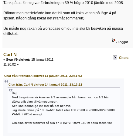
Tänk på att för mig var förbrukningen 39 % högre 2010 jämfört med 2008.
Räknar man medelvärde kan det bli som att koka vatten på läge 4 på
spisen, någon gång kokar det (framåt sommaren).
Du måste nog räkan på worst case om du inte ska bli besviken på massa
eltillskott.
Loggat
Carl N
Citera
«
Svar #9 skrivet:
15 januari 2011,
11:20:02 »
Citat från: franskan skrivet 14 januari 2011, 23:41:03
Citat från: Carl N skrivet 14 januari 2011, 23:13:22
Hej!
Med bergvärme så kommer 2/3 av energin från borran och ca 1/3 från
själva drift-elen till värmepumpen.
Sen kan borran ge lite mer då det behövs.
Jag skulle räkna på 130 kwh/m totalt eller 130 x 200 = 26000x3/2=39000
kWh/år i tillförd energi.
Om dina siffror stämmer så ska en 8 kW VP samt 180 m borra räcka fint.