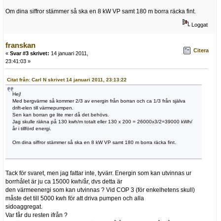
Om dina siffror stämmer så ska en 8 kW VP samt 180 m borra räcka fint.
Loggat
franskan
Citera
«
Svar #3 skrivet:
14 januari 2011,
23:41:03 »
Citat från: Carl N skrivet 14 januari 2011, 23:13:22
Hej!
Med bergvärme så kommer 2/3 av energin från borran och ca 1/3 från själva
drift-elen till värmepumpen.
Sen kan borran ge lite mer då det behövs.
Jag skulle räkna på 130 kwh/m totalt eller 130 x 200 = 26000x3/2=39000 kWh/
år i tillförd energi.
Om dina siffror stämmer så ska en 8 kW VP samt 180 m borra räcka fint.
Tack för svaret, men jag fattar inte, tyvärr. Energin som kan utvinnas ur
borrhålet är ju ca 15000 kwh/år, dvs detta är
den värmeenergi som kan utvinnas ? Vid COP 3 (för enkelhetens skull)
måste det till 5000 kwh för att driva pumpen och alla
sidoaggregat.
Var får du resten ifrån ?