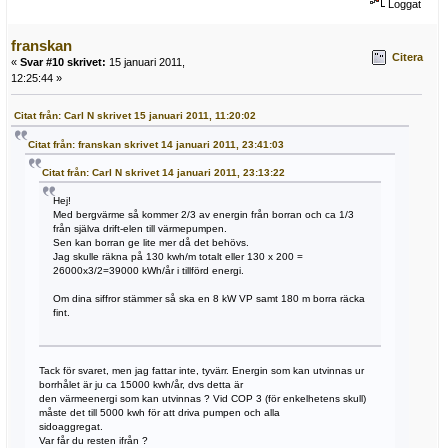
Loggat
franskan
Citera
«
Svar #10 skrivet:
15 januari 2011,
12:25:44 »
Citat från: Carl N skrivet 15 januari 2011, 11:20:02
Citat från: franskan skrivet 14 januari 2011, 23:41:03
Citat från: Carl N skrivet 14 januari 2011, 23:13:22
Hej!
Med bergvärme så kommer 2/3 av energin från borran och ca 1/3
från själva drift-elen till värmepumpen.
Sen kan borran ge lite mer då det behövs.
Jag skulle räkna på 130 kwh/m totalt eller 130 x 200 =
26000x3/2=39000 kWh/år i tillförd energi.
Om dina siffror stämmer så ska en 8 kW VP samt 180 m borra räcka
fint.
Tack för svaret, men jag fattar inte, tyvärr. Energin som kan utvinnas ur
borrhålet är ju ca 15000 kwh/år, dvs detta är
den värmeenergi som kan utvinnas ? Vid COP 3 (för enkelhetens skull)
måste det till 5000 kwh för att driva pumpen och alla
sidoaggregat.
Var får du resten ifrån ?