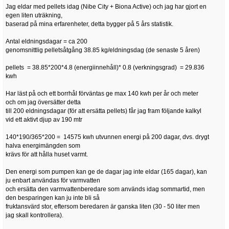
Jag eldar med pellets idag (Nibe City + Biona Active) och jag har gjort en
egen liten uträkning,
baserad på mina erfarenheter, detta bygger på 5 års statistik.
Antal eldningsdagar = ca 200
genomsnittlig pelletsåtgång 38.85 kg/eldningsdag (de senaste 5 åren)
pellets = 38.85*200*4.8 (energiinnehåll)* 0.8 (verkningsgrad) = 29.836
kwh
Har läst på och ett borrhål förväntas ge max 140 kwh per år och meter
och om jag översätter detta
till 200 eldningsdagar (för att ersätta pellets) får jag fram följande kalkyl
vid ett aktivt djup av 190 mtr
140*190/365*200 = 14575 kwh utvunnen energi på 200 dagar, dvs. drygt
halva energimängden som
krävs för att hålla huset varmt.
Den energi som pumpen kan ge de dagar jag inte eldar (165 dagar), kan
ju enbart användas för varmvatten
och ersätta den varmvattenberedare som används idag sommartid, men
den besparingen kan ju inte bli så
fruktansvärd stor, eftersom beredaren är ganska liten (30 - 50 liter men
jag skall kontrollera).