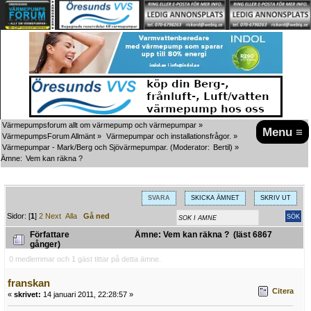
Värmepumpsforum allt om värmepump och värmepumpar
»
Menu ≡
VärmepumpsForum Allmänt
»
Värmepumpar och installationsfrågor.
»
Värmepumpar - Mark/Berg och Sjövärmepumpar.
(Moderator:
Bertil
) »
Ämne:
Vem kan räkna ?
SVARA
SKICKA ÄMNET
SKRIV UT
Sidor: [
1
]
2
Next
Alla
Gå ned
Författare
Ämne: Vem kan räkna ? (läst 6867
gånger)
0 medlemmar och 1 gäst tittar på detta ämne.
franskan
Citera
«
skrivet:
14 januari 2011, 22:28:57 »