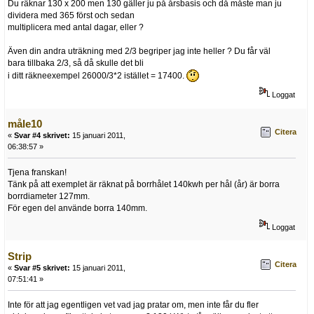
Du räknar 130 x 200 men 130 gäller ju på årsbasis och då måste man ju
dividera med 365 först och sedan
multiplicera med antal dagar, eller ?
Även din andra uträkning med 2/3 begriper jag inte heller ? Du får väl
bara tillbaka 2/3, så då skulle det bli
i ditt räkneexempel 26000/3*2 istället = 17400.
Loggat
måle10
Citera
«
Svar #4 skrivet:
15 januari 2011,
06:38:57 »
Tjena franskan!
Tänk på att exemplet är räknat på borrhålet 140kwh per hål (år) är borra
borrdiameter 127mm.
För egen del använde borra 140mm.
Loggat
Strip
Citera
«
Svar #5 skrivet:
15 januari 2011,
07:51:41 »
Inte för att jag egentligen vet vad jag pratar om, men inte får du fler