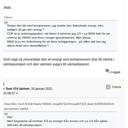
Jepp.
Citera
Sedan det där med kompressorn, jag trodde den förbrukade energi, men
tydligen så ger den energi ?
COP är ju verkningsgraden, vid faktor 3 behöver jag 1/3 = ca 8900 kwh för att
utvinna de 26600 som finns i berget (grundvattnet). Men dessa
8900 är ju ren förbrukning för att driva anläggningen, på vilket sätt kan jag
räkna detta som värmetillskott ?
Som sagt så omvandlas den el-energi som kompressorn drar till värme i
värmepumpen och den värmen avges till värmebäraren.
Loggat
i
Citera
«
Svar #14 skrivet:
16 januari 2011,
15:08:57 »
Citat från: Carl N link=topic=39341.msg367112#msg367112 date=12950432Och
att värmen inte02
Hej!
Med bergvärme så kommer 2/3 av energin från borran och ca 1/3 från själva
drift-elen till värmepumpen.