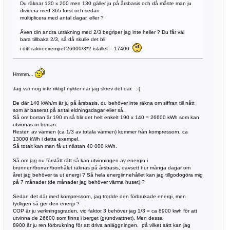
Du räknar 130 x 200 men 130 gäller ju på årsbasis och då måste man ju
dividera med 365 först och sedan
multiplicera med antal dagar, eller ?
Även din andra uträkning med 2/3 begriper jag inte heller ? Du får väl
bara tillbaka 2/3, så då skulle det bli
i ditt räkneexempel 26000/3*2 istället = 17400.
Hmmm...
Jag var nog inte riktigt nykter när jag skrev det där. :-[
De där 140 kWh/m är ju på årsbasis, du behöver inte räkna om siffran till nått
som är baserat på antal eldningsdagar eller så.
Så om borran är 190 m så blir det helt enkelt 190 x 140 = 26600 kWh som kan
utvinnas ur borran.
Resten av värmen (ca 1/3 av totala värmen) kommer från kompressorn, ca
13000 kWh i detta exempel.
Så totalt kan man få ut nästan 40 000 kWh.
Så om jag nu förstått rätt så kan utvinningen av energin i
brunnen/borran/borrhålet räknas på årsbasis, oavsett hur många dagar om
året jag behöver ta ut energi ? Så hela energiinnehållet kan jag tillgodogöra mig
på 7 månader (de månader jag behöver värma huset) ?
Sedan det där med kompressorn, jag trodde den förbrukade energi, men
tydligen så ger den energi ?
COP är ju verkningsgraden, vid faktor 3 behöver jag 1/3 = ca 8900 kwh för att
utvinna de 26600 som finns i berget (grundvattnet). Men dessa
8900 är ju ren förbrukning för att driva anläggningen, på vilket sätt kan jag