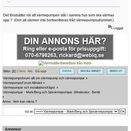
...
Det förutsätter väl att värmepumpen står i samma hus som ska värmas
upp ? (Och att värmen inte bortventileras från värmepumpsutrymmet.)
Loggat
Sidor: [
1
]
2
Next
Alla
Gå upp
SVARA
SKICKA ÄMNET
SKRIV UT
Värmepumpsforum allt om värmepump och värmepumpar
»
VärmepumpsForum Allmänt
»
Värmepumpar och installationsfrågor.
»
Värmepumpar - Mark/Berg och Sjövärmepumpar.
(Moderator:
Bertil
)
»
Ämne:
Vem kan räkna ?
Gå till:
Annonser