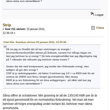
räkna detta som värmetillskott ?
Loggat
Strip
Citera
«
Svar #11 skrivet:
15 januari 2011,
12:36:19 »
Citat från: franskan skrivet 15 januari 2011, 12:25:44
Så om jag nu förstått rätt så kan utvinningen av energin i
brunnen/borran/borrhålet räknas på årsbasis, oavsett hur många dagar om
året jag behöver ta ut energi ? Så hela energiinnehållet kan jag tillgodogöra mig
på 7 månader (de månader jag behöver värma huset) ?
Sedan det där med kompressorn, jag trodde den förbrukade energi, men
tydligen så ger den energi ?
COP är ju verkningsgraden, vid faktor 3 behöver jag 1/3 = ca 8900 kwh för att
utvinna de 26600 som finns i berget (grundvattnet). Men dessa
8900 är ju ren förbrukning för att driva anläggningen, på vilket sätt kan jag
räkna detta som värmetillskott ?
Såna siffror är schabloner. Min gissning är att de 130/140 kWh per år är
ett sjysst genomsnitt för en normalvillas förbrukning. Vet man att man
behöver ett högre energiuttag under kortare tid, behöver man räkna
annorlunda.