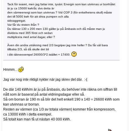
Tack för svaret, men jag fattar inte, tyvärr. Energin som kan utvinnas ur borrhålet
är ju ca 15000 kwh/år, dvs detta är
den värmeenergi som kan utvinnas ? Vid COP 3 (för enkelhetens skull) måste
det till 5000 kwh för att driva pumpen och alla
sidoaggregat.
Var får du resten ifrån ?
Du räknar 130 x 200 men 130 gäller ju på årsbasis och då måste man ju
dividera med 365 först och sedan
multiplicera med antal dagar, eller ?
Även din andra uträkning med 2/3 begriper jag inte heller ? Du får väl bara
tillbaka 2/3, så då skulle det bli
i ditt räkneexempel 26000/3*2 istället = 17400.
Hmmm...
Jag var nog inte riktigt nykter när jag skrev det där. :-[
De där 140 kWh/m är ju på årsbasis, du behöver inte räkna om siffran till
nått som är baserat på antal eldningsdagar eller så.
Så om borran är 190 m så blir det helt enkelt 190 x 140 = 26600 kWh som
kan utvinnas ur borran.
Resten av värmen (ca 1/3 av totala värmen) kommer från kompressorn,
ca 13000 kWh i detta exempel.
Så totalt kan man få ut nästan 40 000 kWh.