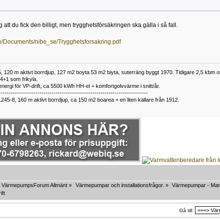
 att du fick den billigt, men trygghetsförsäkringen ska gälla i så fall.
se/Documents/nibe_se/Trygghetsforsakring.pdf
 120 m aktivt borrdjup, 127 m2 boyta 53 m2 biyta, suterräng byggt 1970. Tidigare 2,5 kbm olj
34+1 som frikyla.
nergi för VP-drift, ca 5500 kWh HH-el + komfortgolvvärme i snitt/år.
----------------------------------------------------------------------------
1245-8, 160 m aktivt borrdjup, ca 150 m2 boarea + en liten källare från 1912.
VärmepumpsForum Allmänt
»
Värmepumpar och installationsfrågor.
»
Värmepumpar - Mar
ift
Gå till: