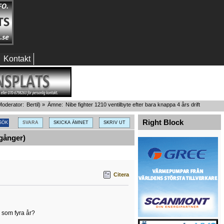
Kontakt
oderator:
Bertil
) »
Ämne:
Nibe fighter 1210 ventilbyte efter bara knappa 4 års drift
Right Block
SVARA
SKICKA ÄMNET
SKRIV UT
 gånger)
Citera
 som fyra år?