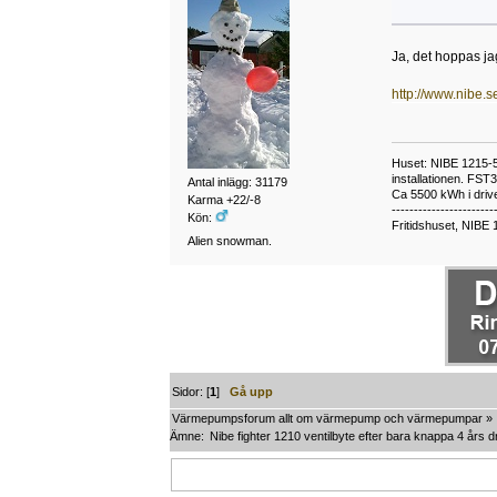
Ja, det hoppas jag
http://www.nibe.
Huset: NIBE 1215-5,
installationen. FST
Antal inlägg: 31179
Ca 5500 kWh i drive
Karma +22/-8
-----------------------
Kön:
Fritidshuset, NIBE 
Alien snowman.
Sidor: [
1
]
Gå upp
Värmepumpsforum allt om värmepump och värmepumpar
»
Ämne:
Nibe fighter 1210 ventilbyte efter bara knappa 4 års dr