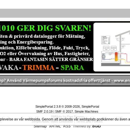
SimplePortal 2.3.8 © 2008-2026, SimplePortal
SMF 2.0.19
|
SMF © 2017
,
Simple Machines
SMFAds
for
Free Forums
 upplevelse av vår webbsida. Genom att använda vår webbplats godkänner du även
Simple Audio Video Embedder
|
Terms and Policies
Sitemap
XHTML
RSS
Themed by:
BGID