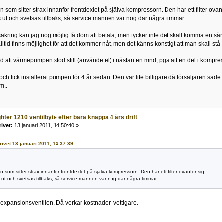
n som sitter strax innanför frontdexlet på själva kompressorn. Den har ett filter ovanf
 ut och svetsas tillbaks, så service mannen var nog där några timmar.
rsäkring kan jag nog möjlig få dom att betala, men tycker inte det skall komma en s
 alltid finns möjlighet för att det kommer nåt, men det känns konstigt att man skall stå 
ed att värmepumpen stod still (använde el) i nästan en mnd, pga att en del i kompre
 och fick installerat pumpen för 4 år sedan. Den var lite billigare då försäljaren sa
m..
ghter 1210 ventilbyte efter bara knappa 4 års drift
rivet:
13 januari 2011, 14:50:40 »
krivet 13 januari 2011, 14:37:39
n som sitter strax innanför frontdexlet på själva kompressorn. Den har ett filter ovanför sig.
 ut och svetsas tillbaks, så service mannen var nog där några timmar.
 expansionsventilen. Då verkar kostnaden vettigare.