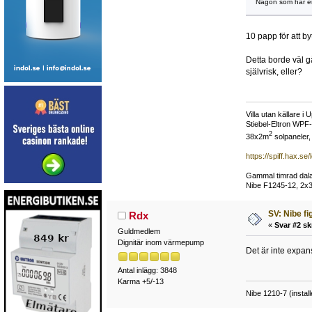
Någon som har er
10 papp för att b
Detta borde väl g
självrisk, eller?
Villa utan källare 
Stiebel-Eltron WPF-
2
38x2m
solpaneler, 
https://spiff.hax.se/
Gammal timrad dalag
Nibe F1245-12, 2x35
SV: Nibe fi
Rdx
«
Svar #2 sk
Guldmedlem
Dignitär inom värmepump
Det är inte expan
Antal inlägg: 3848
Karma +5/-13
Nibe 1210-7 (instal