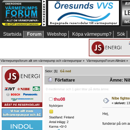
Startsida
Forum
Webshop
Köpa värmepump?
Sök
Värmepumpsforum allt om värmepump och värmepumpar
»
VärmepumpsForum Allmänt
»
Sidor: [
1
]
Gå ned
Författare
Ämne: Nibe
0 medlemmar och 1 gäst tittar på detta ämne.
Nibe fighte
thu08
«
skrivet:
13 
Nybörjare
Hej,
Stad/land: Finland
Antal inlägg: 2
funderar på om an
Karma +0/-0