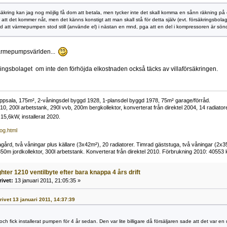
säkring kan jag nog möjlig få dom att betala, men tycker inte det skall komma en sånn räkning på en
r att det kommer nåt, men det känns konstigt att man skall stå för detta själv (evt. försäkringsbolage
ed att värmepumpen stod still (använde el) i nästan en mnd, pga att en del i kompressoren är sönd
värmepumpsvärlden...
ingsbolaget om inte den förhöjda elkostnaden också täcks av villaförsäkringen.
i Uppsala, 175m², 2-våningsdel byggd 1928, 1-plansdel byggd 1978, 75m² garage/förråd.
10, 200l arbetstank, 290l vvb, 200m bergkollektor, konverterat från direktel 2004, 14 radiato
15,6kW, installerat 2020.
log.html
ård, två våningar plus källare (3x42m²), 20 radiatorer. Timrad gäststuga, två våningar (2x35m
0m jordkollektor, 300l arbetstank. Konverterat från direktel 2010. Förbrukning 2010: 40553
ghter 1210 ventilbyte efter bara knappa 4 års drift
rivet:
13 januari 2011, 21:05:35 »
krivet 13 januari 2011, 14:37:39
 och fick installerat pumpen för 4 år sedan. Den var lite billigare då försäljaren sade att det va