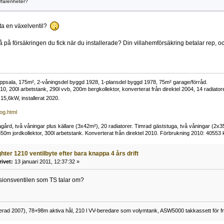
farenheter?
yta en växelventil?
å på försäkringen du fick när du installerade? Din villahemförsäkring betalar rep, o
i Uppsala, 175m², 2-våningsdel byggd 1928, 1-plansdel byggd 1978, 75m² garage/förråd.
10, 200l arbetstank, 290l vvb, 200m bergkollektor, konverterat från direktel 2004, 14 radiato
15,6kW, installerat 2020.
log.html
ård, två våningar plus källare (3x42m²), 20 radiatorer. Timrad gäststuga, två våningar (2x35m
0m jordkollektor, 300l arbetstank. Konverterat från direktel 2010. Förbrukning 2010: 40553
ghter 1210 ventilbyte efter bara knappa 4 års drift
rivet:
13 januari 2011, 12:37:32 »
sionsventilen som TS talar om?
lerad 2007), 78+98m aktiva hål, 210 l VV-beredare som volymtank, ASW5000 takkassett för fr