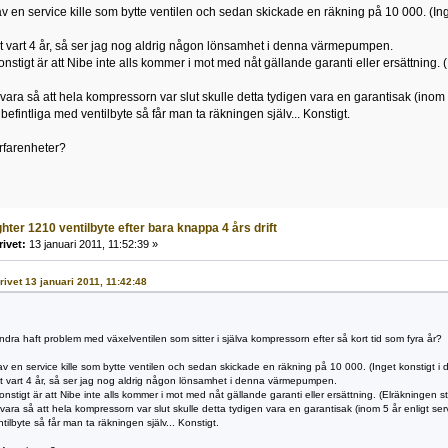
 en service kille som bytte ventilen och sedan skickade en räkning på 10 000. (Inget
let vart 4 år, så ser jag nog aldrig någon lönsamhet i denna värmepumpen.
nstigt är att Nibe inte alls kommer i mot med nåt gällande garanti eller ersättnin
e vara så att hela kompressorn var slut skulle detta tydigen vara en garantisak (inom 
efintliga med ventilbyte så får man ta räkningen själv... Konstigt.
rfarenheter?
ghter 1210 ventilbyte efter bara knappa 4 års drift
rivet:
13 januari 2011, 11:52:39 »
krivet 13 januari 2011, 11:42:48
dra haft problem med växelventilen som sitter i själva kompressorn efter så kort tid som fyra år?
 en service kille som bytte ventilen och sedan skickade en räkning på 10 000. (Inget konstigt i det
let vart 4 år, så ser jag nog aldrig någon lönsamhet i denna värmepumpen.
nstigt är att Nibe inte alls kommer i mot med nåt gällande garanti eller ersättning. (Elräkning
e vara så att hela kompressorn var slut skulle detta tydigen vara en garantisak (inom 5 år enligt se
tilbyte så får man ta räkningen själv... Konstigt.