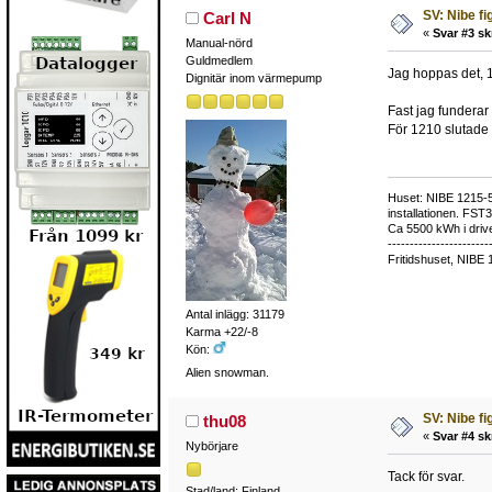
SV: Nibe fi
Carl N
«
Svar #3 sk
Manual-nörd
Guldmedlem
Jag hoppas det, 10
Dignitär inom värmepump
Fast jag fundera
För 1210 slutade 
Huset: NIBE 1215-5,
installationen. FST
Ca 5500 kWh i drive
-----------------------
Fritidshuset, NIBE 
Antal inlägg: 31179
Karma +22/-8
Kön:
Alien snowman.
SV: Nibe fi
thu08
«
Svar #4 sk
Nybörjare
Tack för svar.
Stad/land: Finland