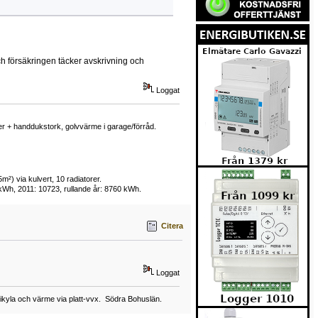
ch försäkringen täcker avskrivning och
Loggat
rer + handdukstork, golvvärme i garage/förråd.
²) via kulvert, 10 radiatorer.
 kWh, 2011: 10723, rullande år: 8760 kWh.
Citera
Loggat
ikyla och värme via platt-vvx. Södra Bohuslän.