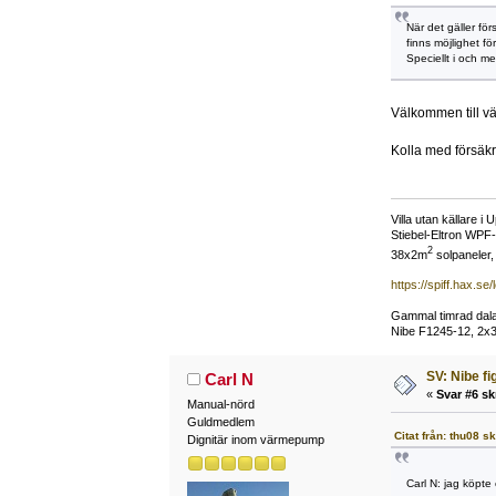
När det gäller för
finns möjlighet fö
Speciellt i och m
Välkommen till 
Kolla med försäkr
Villa utan källare 
Stiebel-Eltron WPF-
2
38x2m
solpaneler, 
https://spiff.hax.se/
Gammal timrad dalag
Nibe F1245-12, 2x35
SV: Nibe fi
Carl N
«
Svar #6 sk
Manual-nörd
Guldmedlem
Citat från: thu08 s
Dignitär inom värmepump
Carl N: jag köpte