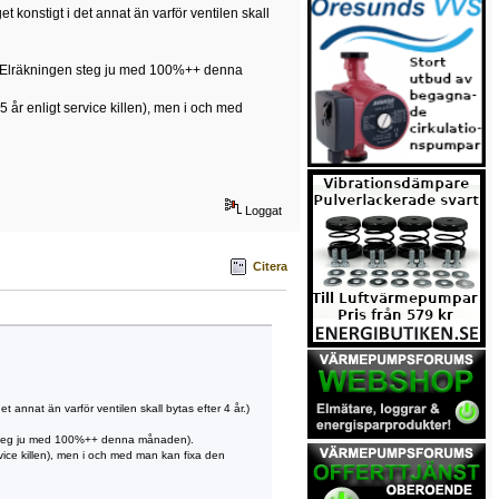
 konstigt i det annat än varför ventilen skall
g. (Elräkningen steg ju med 100%++ denna
5 år enligt service killen), men i och med
Loggat
Citera
 annat än varför ventilen skall bytas efter 4 år.)
en steg ju med 100%++ denna månaden).
rvice killen), men i och med man kan fixa den