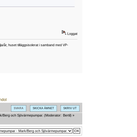
Loggat
a/år, huset tilläggsisolerat i samband med VP-
SVARA
SKICKA ÄMNET
SKRIV UT
k/Berg och Sjövärmepumpar.
(Moderator:
Bertil
) »