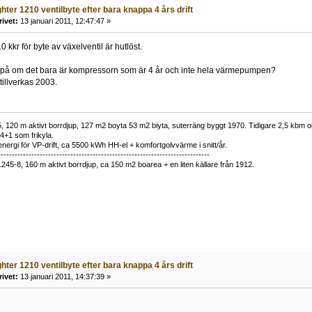
ghter 1210 ventilbyte efter bara knappa 4 års drift
rivet:
13 januari 2011, 12:47:47 »
 kkr för byte av växelventil är hutlöst.
r på om det bara är kompressorn som är 4 år och inte hela värmepumpen?
tillverkas 2003.
 120 m aktivt borrdjup, 127 m2 boyta 53 m2 biyta, suterräng byggt 1970. Tidigare 2,5 kbm olj
34+1 som frikyla.
nergi för VP-drift, ca 5500 kWh HH-el + komfortgolvvärme i snitt/år.
----------------------------------------------------------------------------
1245-8, 160 m aktivt borrdjup, ca 150 m2 boarea + en liten källare från 1912.
ghter 1210 ventilbyte efter bara knappa 4 års drift
rivet:
13 januari 2011, 14:37:39 »