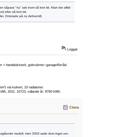
 såpass "ny" sak inom så kort tid. Klart det alltid
t) efter så kort tid.
er. (Väntade på ny del/ventil)
Loggat
rer + handdukstork, golvvärme i garage/förråd.
²) via kulvert, 10 radiatorer.
 kWh, 2011: 10723, rullande år: 8760 kWh.
Citera
r en utgående modell, men 2003 sade dom inget om..