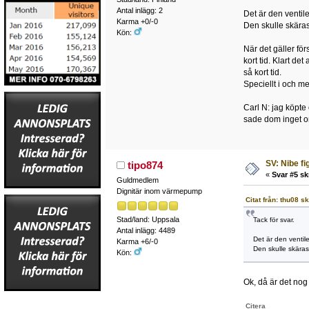
Antal inlägg: 2
Det är den ventile
Karma +0/-0
Den skulle skäras
Kön:
När det gäller fö
kort tid. Klart det
så kort tid.
Speciellt i och m
Carl N: jag köpte
sade dom inget o
SV: Nibe fi
tipo874
«
Svar #5 sk
Guldmedlem
Dignitär inom värmepump
Citat från: thu08 s
Stad/land: Uppsala
Tack för svar.
Antal inlägg: 4489
Det är den ventile
Karma +6/-0
Den skulle skäras
Kön:
Ok, då är det nog
Citera