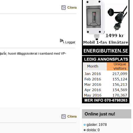
Citera
Loggat
a/år, huset tilläggsisolerat i samband med VP-
Online just nu!
Citera
gäster: 1978
dolda: 0