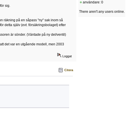
användare: 0
ör sig.
There aren't any users online.
ånn räkning på en såpass "ny" sak inom så
för detta själv (evt. försäkringsbolaget) efter
ssoren är sönder. (Väntade på ny del/ventil)
de att det var en utgående modell, men 2003
Loggat
Citera