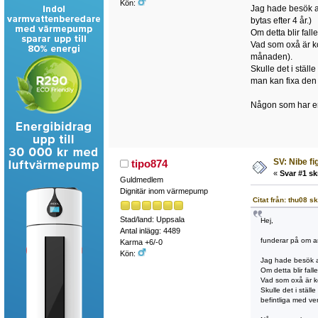
Kön:
Jag hade besök av
bytas efter 4 år.)
Om detta blir fal
Vad som oxå är ko
månaden).
Skulle det i ställ
man kan fixa den b
Någon som har e
SV: Nibe fi
tipo874
«
Svar #1 sk
Guldmedlem
Dignitär inom värmepump
Citat från: thu08 s
Stad/land: Uppsala
Hej,
Antal inlägg: 4489
funderar på om an
Karma +6/-0
Kön:
Jag hade besök av
Om detta blir fal
Vad som oxå är ko
Skulle det i ställ
befintliga med ven