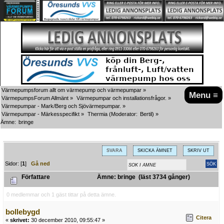
Värmepumpsforum allt om värmepump och värmepumpar
»
Menu ≡
VärmepumpsForum Allmänt
»
Värmepumpar och installationsfrågor.
»
Värmepumpar - Mark/Berg och Sjövärmepumpar.
»
Värmepumpar - Märkesspecifikt
»
Thermia
(Moderator:
Bertil
) »
Ämne:
bringe
SVARA
SKICKA ÄMNET
SKRIV UT
Sidor: [
1
]
Gå ned
Författare
Ämne: bringe (läst 3734 gånger)
0 medlemmar och 1 gäst tittar på detta ämne.
bollebygd
Citera
«
skrivet:
30 december 2010, 09:55:47 »