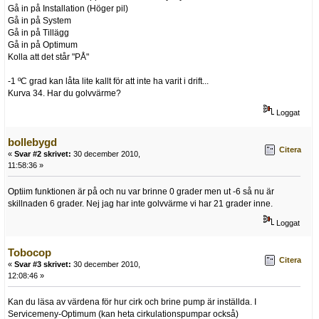
Gå in på Installation (Höger pil)
Gå in på System
Gå in på Tillägg
Gå in på Optimum
Kolla att det står "PÅ"
-1 ºC grad kan låta lite kallt för att inte ha varit i drift...
Kurva 34. Har du golvvärme?
Loggat
bollebygd
Citera
«
Svar #2 skrivet:
30 december 2010,
11:58:36 »
Optiim funktionen är på och nu var brinne 0 grader men ut -6 så nu är
skillnaden 6 grader. Nej jag har inte golvvärme vi har 21 grader inne.
Loggat
Tobocop
Citera
«
Svar #3 skrivet:
30 december 2010,
12:08:46 »
Kan du läsa av värdena för hur cirk och brine pump är inställda. I
Servicemeny-Optimum (kan heta cirkulationspumpar också)