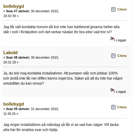
bollebygd
Citera
«
Svar #7 skrivet:
30 december 2010,
18:42:39 »
Jag får väll kontakta honom då tror inte han kalibrerat givarna heller alla
står i noll i förskjutnin och det verkar nästan för bra eller vad tror ni?
Loggat
Labold
Citera
«
Svar #8 skrivet:
30 december 2010,
20:31:18 »
Ja, du bör nog kontakta installatören. Att pumpen står och jobbar 100%
och ändå inte får ner diffen känns inget bra. Säker på att du inte har något
smutsfilter du kan rensa?
Loggat
bollebygd
Citera
«
Svar #9 skrivet:
31 december 2010,
11:40:26 »
Jag ringer installatören på måndag så får vi se vad han säger. Vill tacka
alla här för snabba svar och hjälp.