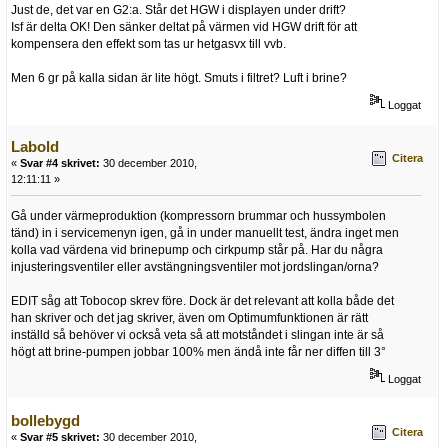
Just de, det var en G2:a. Står det HGW i displayen under drift?
Isf är delta OK! Den sänker deltat på värmen vid HGW drift för att
kompensera den effekt som tas ur hetgasvx till vvb.
Men 6 gr på kalla sidan är lite högt. Smuts i filtret? Luft i brine?
Loggat
Labold
Citera
«
Svar #4 skrivet:
30 december 2010,
12:11:11 »
Gå under värmeproduktion (kompressorn brummar och hussymbolen
tänd) in i servicemenyn igen, gå in under manuellt test, ändra inget men
kolla vad värdena vid brinepump och cirkpump står på. Har du några
injusteringsventiler eller avstängningsventiler mot jordslingan/orna?
EDIT såg att Tobocop skrev före. Dock är det relevant att kolla både det
han skriver och det jag skriver, även om Optimumfunktionen är rätt
inställd så behöver vi också veta så att motståndet i slingan inte är så
högt att brine-pumpen jobbar 100% men ändå inte får ner diffen till 3°
Loggat
bollebygd
Citera
«
Svar #5 skrivet:
30 december 2010,