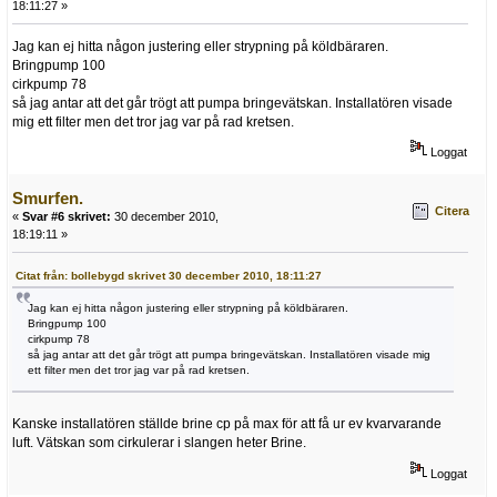
18:11:27 »
Jag kan ej hitta någon justering eller strypning på köldbäraren.
Bringpump 100
cirkpump 78
så jag antar att det går trögt att pumpa bringevätskan. Installatören visade
mig ett filter men det tror jag var på rad kretsen.
Loggat
Smurfen.
Citera
«
Svar #6 skrivet:
30 december 2010,
18:19:11 »
Citat från: bollebygd skrivet 30 december 2010, 18:11:27
Jag kan ej hitta någon justering eller strypning på köldbäraren.
Bringpump 100
cirkpump 78
så jag antar att det går trögt att pumpa bringevätskan. Installatören visade mig
ett filter men det tror jag var på rad kretsen.
Kanske installatören ställde brine cp på max för att få ur ev kvarvarande
luft. Vätskan som cirkulerar i slangen heter Brine.
Loggat