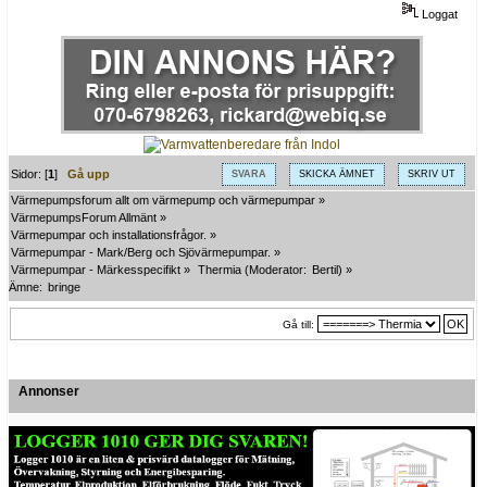
Loggat
Sidor: [
1
]
Gå upp
SVARA
SKICKA ÄMNET
SKRIV UT
Värmepumpsforum allt om värmepump och värmepumpar
»
VärmepumpsForum Allmänt
»
Värmepumpar och installationsfrågor.
»
Värmepumpar - Mark/Berg och Sjövärmepumpar.
»
Värmepumpar - Märkesspecifikt
»
Thermia
(Moderator:
Bertil
) »
Ämne:
bringe
Gå till:
Annonser