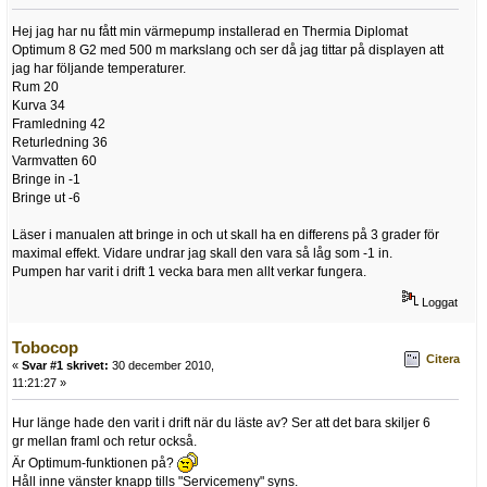
Hej jag har nu fått min värmepump installerad en Thermia Diplomat
Optimum 8 G2 med 500 m markslang och ser då jag tittar på displayen att
jag har följande temperaturer.
Rum 20
Kurva 34
Framledning 42
Returledning 36
Varmvatten 60
Bringe in -1
Bringe ut -6
Läser i manualen att bringe in och ut skall ha en differens på 3 grader för
maximal effekt. Vidare undrar jag skall den vara så låg som -1 in.
Pumpen har varit i drift 1 vecka bara men allt verkar fungera.
Loggat
Tobocop
Citera
«
Svar #1 skrivet:
30 december 2010,
11:21:27 »
Hur länge hade den varit i drift när du läste av? Ser att det bara skiljer 6
gr mellan framl och retur också.
Är Optimum-funktionen på?
Håll inne vänster knapp tills "Servicemeny" syns.