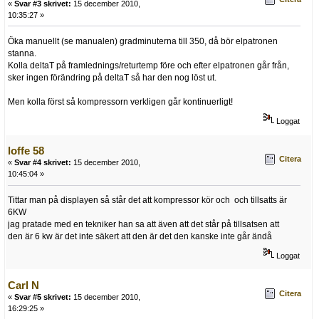
«
Svar #3 skrivet:
15 december 2010,
10:35:27 »
Öka manuellt (se manualen) gradminuterna till 350, då bör elpatronen
stanna.
Kolla deltaT på framlednings/returtemp före och efter elpatronen går från,
sker ingen förändring på deltaT så har den nog löst ut.
Men kolla först så kompressorn verkligen går kontinuerligt!
Loggat
loffe 58
Citera
«
Svar #4 skrivet:
15 december 2010,
10:45:04 »
Tittar man på displayen så står det att kompressor kör och och tillsatts är
6KW
jag pratade med en tekniker han sa att även att det står på tillsatsen att
den är 6 kw är det inte säkert att den är det den kanske inte går ändå
Loggat
Carl N
Citera
«
Svar #5 skrivet:
15 december 2010,
16:29:25 »