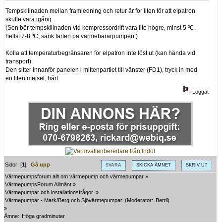
Tempskillnaden mellan framledning och retur är för liten för att elpatron
skulle vara igång.
(Sen bör tempskillnaden vid kompressordrift vara lite högre, minst 5 ºC,
hellst 7-8 ºC, sänk farten på värmebärarpumpen.)
Kolla att temperaturbegränsaren för elpatron inte löst ut (kan hända vid
transport).
Den sitter innanför panelen i mittenpartiet till vänster (FD1), tryck in med
en liten mejsel, hårt.
Loggat
Sidor: [
1
]
Gå upp
SVARA
SKICKA ÄMNET
SKRIV UT
Värmepumpsforum allt om värmepump och värmepumpar
»
VärmepumpsForum Allmänt
»
Värmepumpar och installationsfrågor.
»
Värmepumpar - Mark/Berg och Sjövärmepumpar.
(Moderator:
Bertil
)
»
Ämne:
Höga gradminuter