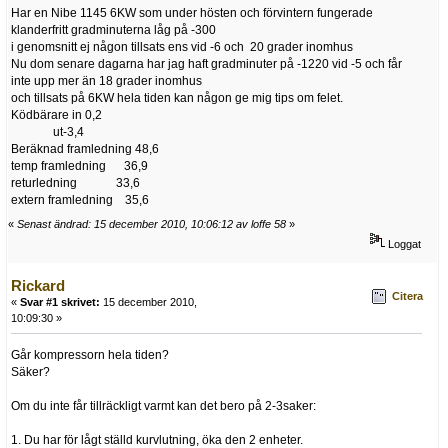
Har en Nibe 1145 6KW som under hösten och förvintern fungerade
klanderfritt gradminuterna låg på -300
i genomsnitt ej någon tillsats ens vid -6 och 20 grader inomhus
Nu dom senare dagarna har jag haft gradminuter på -1220 vid -5 och får
inte upp mer än 18 grader inomhus
och tillsats på 6KW hela tiden kan någon ge mig tips om felet.
Ködbärare in 0,2
ut-3,4
Beräknad framledning 48,6
temp framledning 36,9
returledning 33,6
extern framledning 35,6
«
Senast ändrad: 15 december 2010, 10:06:12 av loffe 58
»
Loggat
Rickard
Citera
«
Svar #1 skrivet:
15 december 2010,
10:09:30 »
Går kompressorn hela tiden?
Säker?
Om du inte får tillräckligt varmt kan det bero på 2-3saker:
1. Du har för lågt ställd kurvlutning, öka den 2 enheter.