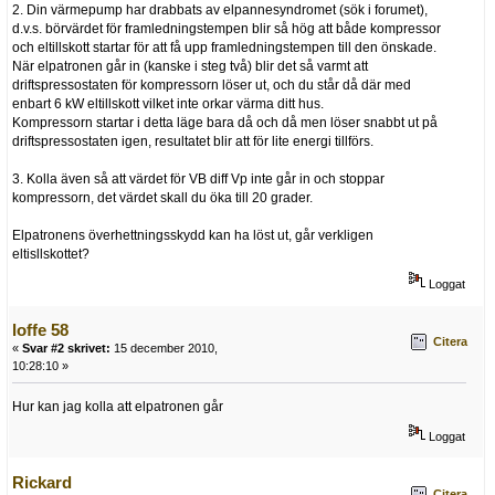
2. Din värmepump har drabbats av elpannesyndromet (sök i forumet),
d.v.s. börvärdet för framledningstempen blir så hög att både kompressor
och eltillskott startar för att få upp framledningstempen till den önskade.
När elpatronen går in (kanske i steg två) blir det så varmt att
driftspressostaten för kompressorn löser ut, och du står då där med
enbart 6 kW eltillskott vilket inte orkar värma ditt hus.
Kompressorn startar i detta läge bara då och då men löser snabbt ut på
driftspressostaten igen, resultatet blir att för lite energi tillförs.
3. Kolla även så att värdet för VB diff Vp inte går in och stoppar
kompressorn, det värdet skall du öka till 20 grader.
Elpatronens överhettningsskydd kan ha löst ut, går verkligen
eltisllskottet?
Loggat
loffe 58
Citera
«
Svar #2 skrivet:
15 december 2010,
10:28:10 »
Hur kan jag kolla att elpatronen går
Loggat
Rickard
Citera