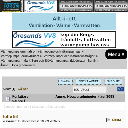
Värmepumpsforum allt om värmepump och värmepumpar
»
Menu ≡
VärmepumpsForum Allmänt
»
Värmepumpar och installationsfrågor.
»
Värmepumpar - Mark/Berg och Sjövärmepumpar.
(Moderator:
Bertil
) »
Ämne:
Höga gradminuter
SVARA
SKICKA ÄMNET
SKRIV UT
Sidor: [
1
]
Gå ned
Författare
Ämne: Höga gradminuter (läst 3098
gånger)
0 medlemmar och 1 gäst tittar på detta ämne.
loffe 58
Citera
«
skrivet:
15 december 2010, 09:28:02 »