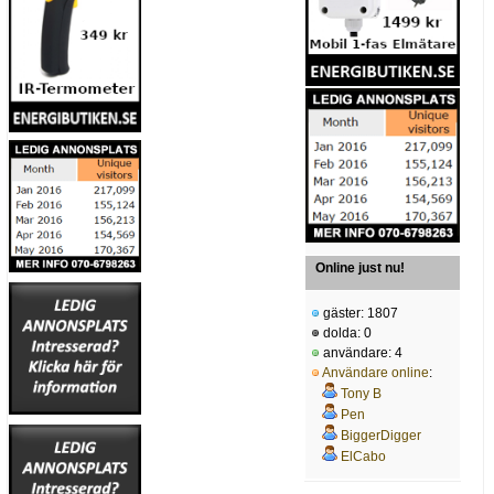
Online just nu!
gäster: 1807
dolda: 0
användare: 4
Användare online
:
Tony B
Pen
BiggerDigger
ElCabo