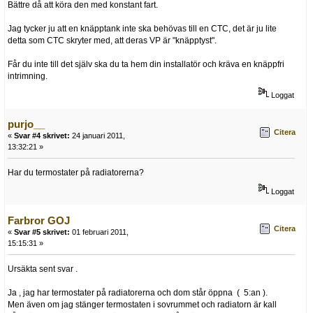
Bättre då att köra den med konstant fart.
Jag tycker ju att en knäpptank inte ska behövas till en CTC, det är ju lite
detta som CTC skryter med, att deras VP är "knäpptyst".
Får du inte till det själv ska du ta hem din installatör och kräva en knäppfri
intrimning.
Loggat
purjo__
Citera
«
Svar #4 skrivet:
24 januari 2011,
13:32:21 »
Har du termostater på radiatorerna?
Loggat
Farbror GOJ
Citera
«
Svar #5 skrivet:
01 februari 2011,
15:15:31 »
Ursäkta sent svar .
Ja , jag har termostater på radiatorerna och dom står öppna ( 5:an ).
Men även om jag stänger termostaten i sovrummet och radiatorn är kall