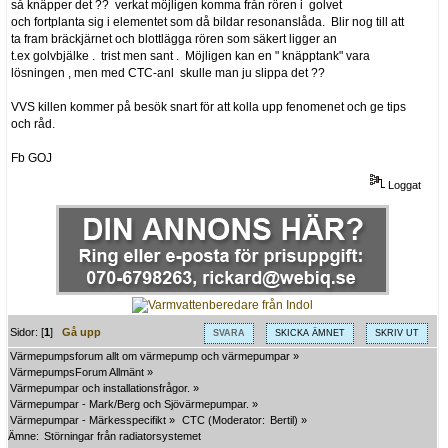
så knäpper det ?? verkat möjligen komma från rören i golvet
och fortplanta sig i elementet som då bildar resonanslåda. Blir nog till att
ta fram bräckjärnet och blottlägga rören som säkert ligger an
t.ex golvbjälke . trist men sant . Möjligen kan en " knäpptank" vara
lösningen , men med CTC-anl skulle man ju slippa det ??
VVS killen kommer på besök snart för att kolla upp fenomenet och ge tips
och råd.
Fb GOJ
Loggat
Sidor: [
1
]
Gå upp
SVARA
SKICKA ÄMNET
SKRIV UT
Värmepumpsforum allt om värmepump och värmepumpar
»
VärmepumpsForum Allmänt
»
Värmepumpar och installationsfrågor.
»
Värmepumpar - Mark/Berg och Sjövärmepumpar.
»
Värmepumpar - Märkesspecifikt
»
CTC
(Moderator:
Bertil
) »
Ämne:
Störningar från radiatorsystemet