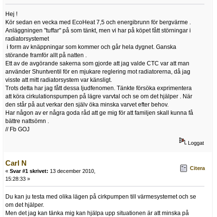
Hej !
Kör sedan en vecka med EcoHeat 7,5 och energibrunn för bergvärme .
Anläggningen "tuffar" på som tänkt, men vi har på köpet fått störningar i
radiatorsystemet
i form av knäppningar som kommer och går hela dygnet. Ganska
störande framför allt på natten .
Ett av de avgörande sakerna som gjorde att jag valde CTC var att man
använder Shuntventil för en mjukare reglering mot radiatorerna, då jag
visste att mitt radiatorsystem var känsligt.
Trots detta har jag fått dessa ljudfenomen. Tänkte försöka exprimentera
att köra cirkulationspumpen på lägre varvtal och se om det hjälper . När
den står på aut verkar den själv öka minska varvet efter behov.
Har någon av er några goda råd att ge mig för att familjen skall kunna få
bättre nattsömn .
// Fb GOJ
Loggat
Carl N
Citera
«
Svar #1 skrivet:
13 december 2010,
15:28:33 »
Du kan ju testa med olika lägen på cirkpumpen till värmesystemet och se
om det hjälper.
Men det jag kan tänka mig kan hjälpa upp situationen är att minska på