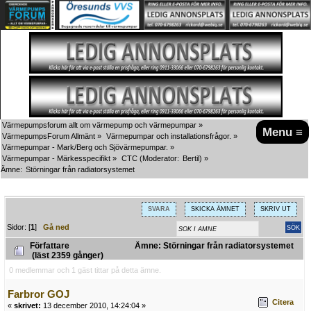
Värmepumpsforum allt om värmepump och värmepumpar
»
Menu ≡
VärmepumpsForum Allmänt
»
Värmepumpar och installationsfrågor.
»
Värmepumpar - Mark/Berg och Sjövärmepumpar.
»
Värmepumpar - Märkesspecifikt
»
CTC
(Moderator:
Bertil
) »
Ämne:
Störningar från radiatorsystemet
SVARA
SKICKA ÄMNET
SKRIV UT
Sidor: [
1
]
Gå ned
Författare
Ämne: Störningar från radiatorsystemet
(läst 2359 gånger)
0 medlemmar och 1 gäst tittar på detta ämne.
Farbror GOJ
Citera
«
skrivet:
13 december 2010, 14:24:04 »