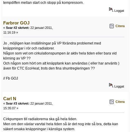
tempdiffen mellan start och stopp på kompressorn.
Loggat
Farbror GOJ
Citera
«
Svar #2 skrivet:
22 januari 2011,
11:16:19 »
Jo , möjligen kan inställningar på VP förändra problemet med
knäppningar i rör och radiatorer.
Någon som vet om cirkulationspumpen är aktiv hela tiden eller bara vid
körning av VP ??
Och någon som hört om att knäpptank kan användas ( eller har använts )
även för CTC EcoHeat, trots den fina shuntregleringen ??
// Fb GOJ
Loggat
Carl N
Citera
«
Svar #3 skrivet:
22 januari 2011,
15:35:07 »
Cirkpumpen till radiatorerna ska gå hela tiden.
Men om den växlar varvtal hela tiden så är det nog inte så bra, detta kan
säkert orsaka knäppningar i känsliga system.