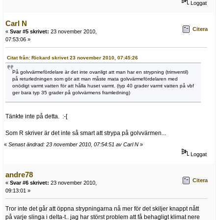
Loggat
Carl N
Citera
«
Svar #5 skrivet:
23 november 2010,
07:53:06 »
Citat från: Rickard skrivet 23 november 2010, 07:45:26
På golvvärmefördelare är det inte ovanligt att man har en strypning (trimventil)
på returledningen som gör att man måste mata golvvärmefördelaren med
onödigt varmt vatten för att hålla huset varmt. (typ 40 grader varmt vatten på vbf
ger bara typ 35 grader på golvvärmens framledning)
Tänkte inte på detta. :-[
Som R skriver är det inte så smart att strypa på golvvärmen...
«
Senast ändrad: 23 november 2010, 07:54:51 av Carl N
»
Loggat
andre78
Citera
«
Svar #6 skrivet:
23 november 2010,
09:13:01 »
Tror inte det går att öppna strypningarna nå mer för det skiljer knappt nått
på varje slinga i delta-t.. jag har störst problem att få behagligt klimat nere