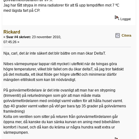
Jag har fått strypa in mina radiatorer för att få upp tempdiffen mot 7 ºC
med lägsta fart på CP.
Loggat
Rickard
Citera
«
Svar #4 skrivet:
23 november 2010,
07:45:26 »
Nja, carl, det är inte säkert det blir bättre om man ökar DeltaT.
Nibes värmepumpar tappar rätt mycket i uteffekt när de tvingas göra
högre temperaturer, vilket blir fallet om du ökar deltaT, så jag tror faktiskt
på det motsatta, ett ökat flöde ger högre uteffkt och minimerar därför
mängden eltillskott som kan bli nödvändigt.
På golvvärmefördelare är det inte ovanligt att man har en strypning
(trimventil) på returledningen som gör att man måste mata
golvvärmefördelaren med onödigt varmt vatten för att hålla huset varmt.
(typ 40 grader varmt vatten på vbf ger bara typ 35 grader på golvvärmens
framledning)
Kolla om ventilen som sitter på returen från golvvärmefördelaren går
öppna mer, då kanske du kan sänka kurvan en aning med bibehållen
komfort i huset, och då kan du kräma ur några hundra watt extra ur
värmepumpen.