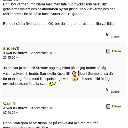
En 5 kW värmepump klarar mer, men inte hur mycket som helst, ditt
golvvärmesystem och fläktradiatorn pytsar just nu ut 5 kW värme och det
räcker precis för att hålla huset varmt vid -12 grader.
Bor du i södra Sverige är det OK, bor du längre norrut är det lite väl tidigt.
Loggat
andre78
Citera
«
Svar #2 skrivet:
22 november 2010,
23:35:20 »
Ja det var ju attans!!! Stirrade nog mig blind på att jag hadde så låg
vattenvolym och trodde 5an skulle räcka till..
bor i Sundsvall så då
får man nog räkna med lite spetsning i vinter
och som alltid är jag
mycket tacksam för alla svar!!
Loggat
Carl N
Citera
«
Svar #3 skrivet:
23 november 2010,
07:40:04 »
Det du kan göra är att strypa lite på konvektor och returen från
golvvärmefördelaren till VP:n.