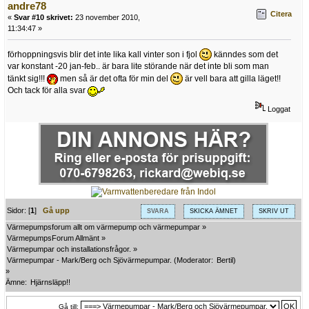
andre78
Citera
«
Svar #10 skrivet:
23 november 2010,
11:34:47 »
förhoppningsvis blir det inte lika kall vinter son i fjol
känndes som det
var konstant -20 jan-feb.. är bara lite störande när det inte bli som man
tänkt sig!!!
men så är det ofta för min del
är vell bara att gilla läget!!
Och tack för alla svar
Loggat
Sidor: [
1
]
Gå upp
SVARA
SKICKA ÄMNET
SKRIV UT
Värmepumpsforum allt om värmepump och värmepumpar
»
VärmepumpsForum Allmänt
»
Värmepumpar och installationsfrågor.
»
Värmepumpar - Mark/Berg och Sjövärmepumpar.
(Moderator:
Bertil
)
»
Ämne:
Hjärnsläpp!!
Gå till: