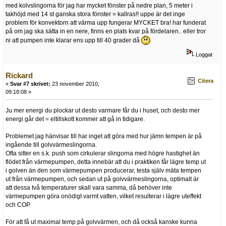
med kolvslingorna för jag har mycket fönster på nedre plan, 5 meter i
takhöjd med 14 st ganska stora fönster = kallras!! uppe är det inge
problem för konvektorn att värma upp fungerar MYCKET bra! har funderat
på om jag ska sätta in en nere, finns en plats kvar på fördelaren.. eller tror
ni att pumpen inte klarar ens upp till 40 grader då
Loggat
Rickard
Citera
«
Svar #7 skrivet:
23 november 2010,
09:18:08 »
Ju mer energi du plockar ut desto varmare får du i huset, och desto mer
energi går det = eltillskott kommer att gå in tidigare.
Problemet jag hänvisar till har inget att göra med hur jämn tempen är på
ingående till golvvärmeslingorna.
Ofta sitter en s.k. push som cirkulerar slingorna med högre hastighet än
flödet från värmepumpen, detta innebär att du i praktiken får lägre temp ut
i golven än den som värmepumpen producerar, testa själv mäta tempen
ut från värmepumpen, och sedan ut på golvvärmeslingorna, optimalt är
att dessa två temperaturer skall vara samma, då behöver inte
värmepumpen göra onödigt varmt vatten, vilket resulterar i lägre uteffekt
och COP.
För att få ut maximal temp på golvvärmen, och då också kanske kunna