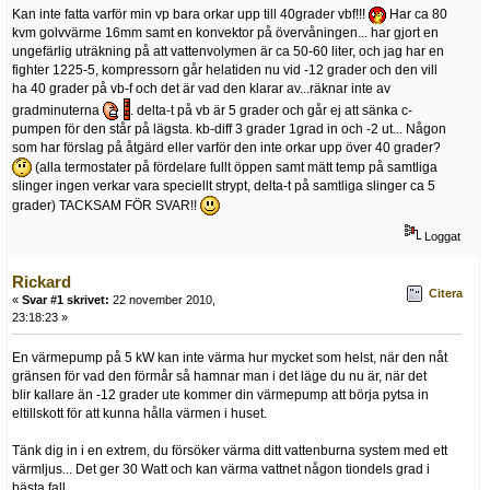
Kan inte fatta varför min vp bara orkar upp till 40grader vbf!!!
Har ca 80
kvm golvvärme 16mm samt en konvektor på övervåningen... har gjort en
ungefärlig uträkning på att vattenvolymen är ca 50-60 liter, och jag har en
fighter 1225-5, kompressorn går helatiden nu vid -12 grader och den vill
ha 40 grader på vb-f och det är vad den klarar av...räknar inte av
gradminuterna
. delta-t på vb är 5 grader och går ej att sänka c-
pumpen för den står på lägsta. kb-diff 3 grader 1grad in och -2 ut... Någon
som har förslag på åtgärd eller varför den inte orkar upp över 40 grader?
(alla termostater på fördelare fullt öppen samt mätt temp på samtliga
slinger ingen verkar vara speciellt strypt, delta-t på samtliga slinger ca 5
grader) TACKSAM FÖR SVAR!!
Loggat
Rickard
Citera
«
Svar #1 skrivet:
22 november 2010,
23:18:23 »
En värmepump på 5 kW kan inte värma hur mycket som helst, när den nåt
gränsen för vad den förmår så hamnar man i det läge du nu är, när det
blir kallare än -12 grader ute kommer din värmepump att börja pytsa in
eltillskott för att kunna hålla värmen i huset.
Tänk dig in i en extrem, du försöker värma ditt vattenburna system med ett
värmljus... Det ger 30 Watt och kan värma vattnet någon tiondels grad i
bästa fall.