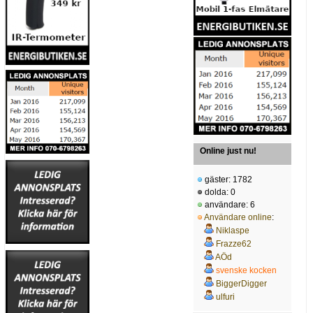
Online just nu!
gäster: 1782
dolda: 0
användare: 6
Användare online
:
Niklaspe
Frazze62
AÖd
svenske kocken
BiggerDigger
ulfuri