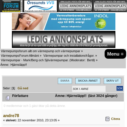
Värmepumpsforum allt om värmepump och värmepumpar
»
Menu ≡
VärmepumpsForum Allmänt
»
Värmepumpar och installationsfrågor.
»
Värmepumpar - Mark/Berg och Sjövärmepumpar.
(Moderator:
Bertil
) »
Ämne:
Hjärnsläpp!!
SVARA
SKICKA ÄMNET
SKRIV UT
Sidor: [
1
]
Gå ned
Författare
Ämne: Hjärnsläpp!! (läst 3024 gånger)
0 medlemmar och 1 gäst tittar på detta ämne.
andre78
Citera
«
skrivet:
22 november 2010, 23:13:05 »