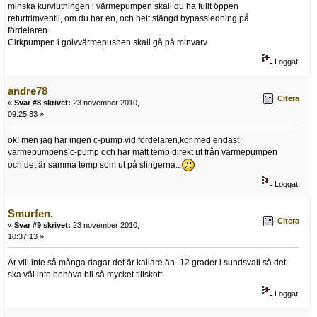
minska kurvlutningen i värmepumpen skall du ha fullt öppen
returtrimventil, om du har en, och helt stängd bypassledning på
fördelaren.
Cirkpumpen i golvvärmepushen skall gå på minvarv.
Loggat
andre78
Citera
«
Svar #8 skrivet:
23 november 2010,
09:25:33 »
ok! men jag har ingen c-pump vid fördelaren,kör med endast
värmepumpens c-pump och har mätt temp direkt ut från värmepumpen
och det är samma temp som ut på slingerna..
Loggat
Smurfen.
Citera
«
Svar #9 skrivet:
23 november 2010,
10:37:13 »
Är vill inte så många dagar det är kallare än -12 grader i sundsvall så det
ska väl inte behöva bli så mycket tillskott
Loggat