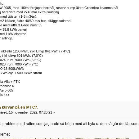
h.
W 2005, med 180m fördjupat borrhål, reserv pump äldre Greenline i samma hål.
ng beredare med 2x45mm extra isolering.
ed täljsten (1-3 m3/år).
 källare, äldre 40/60-tals hus, tilläggsisolerad.
e med luft/luft Gree Pular 35
+ 35,8 kWh batteri
ed 1 kW elpatron.
alltihop.
inkl elbil 1200 kWh, inkl luftvp 841 kWh (7,4°C)
 inkl luftvp 801 kWh. (7,0°C)
024: runt 7600 kWh (6,6°C)
023: runt 7000 kWh (7°C)
00-13.500kWh/år
 kWh olja + 5000 kWh ström
a Villa + FTX
eenline 6
Aero 605
ris xxx
 kurvan på en IVT C7.
rivet:
15 november 2022, 07:20:21 »
roblem med ratten som jag hade så börja med att byta ut den så går det lätt som e
blemet