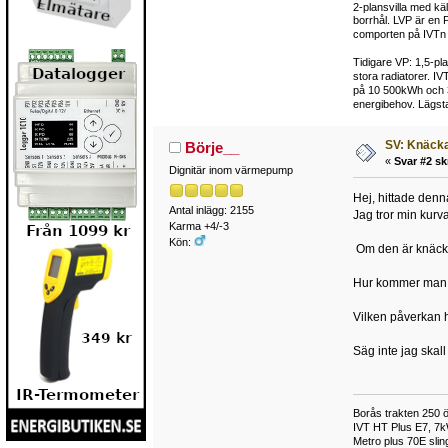
2-plansvilla med kä
borrhål. LVP är en 
comporten på IVTn 
Tidigare VP: 1,5-pl
stora radiatorer. I
på 10 500kWh och 3
energibehov. Lägsta
SV: Knäcka
Börje__
«
Svar #2 sk
Dignitär inom värmepump
Hej, hittade denn
Antal inlägg: 2155
Jag tror min kurva
Karma +4/-3
Kön:
Om den är knäckt,
Hur kommer man ur
Vilken påverkan 
Säg inte jag skall
Borås trakten 250 ö
IVT HT Plus E7, 7k
Metro plus 70E sli