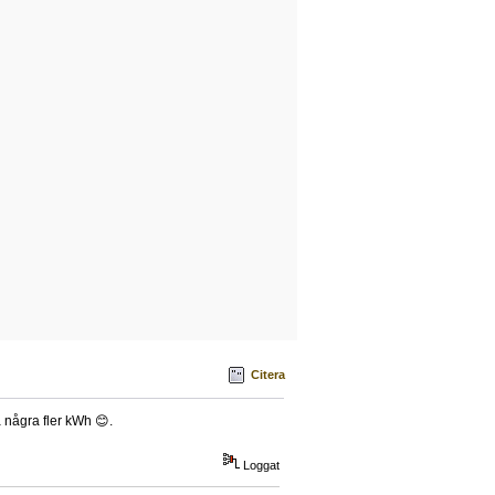
Citera
a några fler kWh 😊.
Loggat