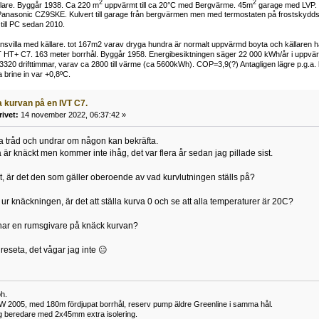
2
2
llare. Byggår 1938. Ca 220 m
uppvärmt till ca 20°C med Bergvärme. 45m
garage med LVP. 
Panasonic CZ9SKE. Kulvert till garage från bergvärmen men med termostaten på frostskyddsläg
till PC sedan 2010.
ansvilla med källare. tot 167m2 varav dryga hundra är normalt uppvärmd boyta och källaren 
VT HT+ C7. 163 meter borrhål. Byggår 1958. Energibesiktningen säger 22 000 kWh/år i uppvärm
320 drifttimmar, varav ca 2800 till värme (ca 5600kWh). COP=3,9(?) Antagligen lägre p.g.a
 brine in var +0,8ºC.
 kurvan på en IVT C7.
rivet:
14 november 2022, 06:37:42 »
a tråd och undrar om någon kan bekräfta.
 är knäckt men kommer inte ihåg, det var flera år sedan jag pillade sist.
 är det den som gäller oberoende av vad kurvlutningen ställs på?
 knäckningen, är det att ställa kurva 0 och se att alla temperaturer är 20C?
har en rumsgivare på knäck kurvan?
 reseta, det vågar jag inte 😐
h.
W 2005, med 180m fördjupat borrhål, reserv pump äldre Greenline i samma hål.
ng beredare med 2x45mm extra isolering.