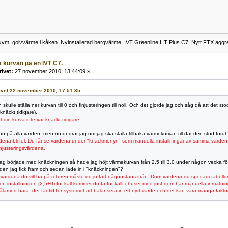
 kvm, golvvärme i kåken. Nyinstallerad bergvärme. IVT Greenline HT Plus C7. Nytt FTX agg
 kurvan på en IVT C7.
rivet:
27 november 2010, 13:44:09 »
rivet 22 november 2010, 17:51:35
skulle ställa ner kurvan till 0 och finjusteringen till noll. Och det gjorde jag och såg då att det sto
knäckt tidigare).
t din kurva inte var knäckt tidigare.
 på alla värden, men nu undrar jag om jag ska ställa tillbaka värmekurvan till där den stod förut (
ärdena bli fel. Du får se värdena under "knäckmenyn" som manuella inställningar av samma värde
njusteringsvärdena.
g började med knäckningen så hade jag höjt värmekurvan från 2,5 till 3,0 under någon vecka för 
den jag fick fram och sedan lade in i "knäckningen"?
värdena du vill ha på returen måste du ju fått någonstans ifrån. Dom värdena du specar i tabell
den inställningen (2,5+0) för kall kommer du få för kallt i huset med just dom här manuella inmatnin
ha tålamod bara, det tar tid för systemet att balansera in ett nytt värde och det kan vara många fakto