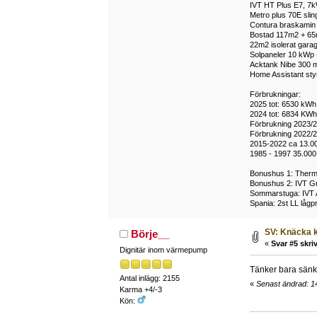
IVT HT Plus E7, 7k
Metro plus 70E sli
Contura braskamin m
Bostad 117m2 + 65m2
22m2 isolerat garag
Solpaneler 10 kWp 
Acktank Nibe 300 m
Home Assistant styr 
Förbrukningar:
2025 tot: 6530 kWh 
2024 tot: 6834 KWh,
Förbrukning 2023/2
Förbrukning 2022/2
2015-2022 ca 13.0
1985 - 1997 35.000
Bonushus 1: Thermi
Bonushus 2: IVT Gr
Sommarstuga: IVT 
Spania: 2st LL lågp
SV: Knäcka k
Börje__
«
Svar #5 skriv
Dignitär inom värmepump
Tänker bara sänka
Antal inlägg: 2155
«
Senast ändrad: 1
Karma +4/-3
Kön: