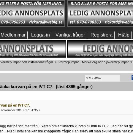
Medlemmar
Logga-in
Vanliga frågor
Registrera
Hjälp
Värmepumpar och installationsfrågor.
»
Värmepumpar - Mark/Berg och Sjövärmepumpar.
»
cka kurvan på en IVT C7. (läst 4369 gånger)
van på en IVT C7.
 november 2010, 17:51:35 »
nlägg här på forumet från Fixaren om att knäcka kurvan till min IVT C7. Jag har nu gjo
n... Nu till kvällens kanske knäppaste fråga: Han skrev att man skulle ställa ner kurva