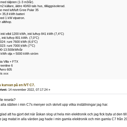
ed täljsten (1-3 m3/år).
 källare, äldre 40/60-tals hus, tilläggsisolerad.
e med luft/luft Gree Pular 35
+ 35,8 kWh batteri
ed 1 kW elpatron.
alltihop.
inkl elbil 1200 kWh, inkl luftvp 841 kWh (7,4°C)
 inkl luftvp 801 kWh. (7,0°C)
024: runt 7600 kWh (6,6°C)
023: runt 7000 kWh (7°C)
00-13.500kWh/år
 kWh olja + 5000 kWh ström
a Villa + FTX
eenline 6
Aero 605
ris xxx
 kurvan på en IVT C7.
rivet:
14 november 2022, 07:17:24 »
nte reseta?
 alla ställen i min C7s menyer och skrivit upp vilka inställningar jag har.
lad att ha gjort det när åskan slog ut hela min elektronik och jag fick byta ut den till
e jag matat in alla värden jag hade i min gamla elektronik och min gamla C7 från 200