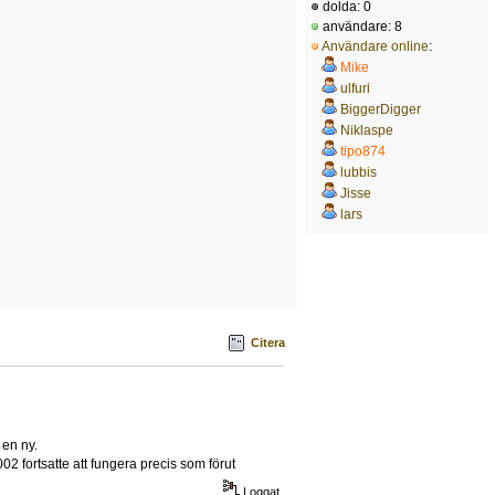
dolda: 0
användare: 8
Användare online
:
Mike
ulfuri
BiggerDigger
Niklaspe
tipo874
lubbis
Jisse
lars
Citera
 en ny.
2 fortsatte att fungera precis som förut
Loggat