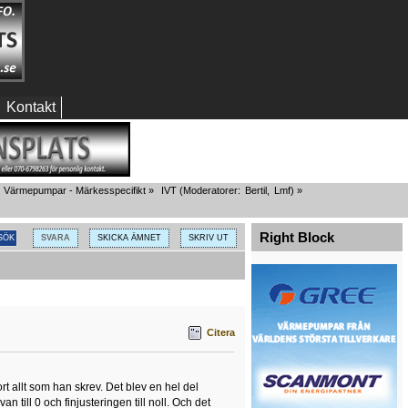
Kontakt
Värmepumpar - Märkesspecifikt
»
IVT
(Moderatorer:
Bertil
,
Lmf
) »
Right Block
SVARA
SKICKA ÄMNET
SKRIV UT
Citera
rt allt som han skrev. Det blev en hel del
n till 0 och finjusteringen till noll. Och det