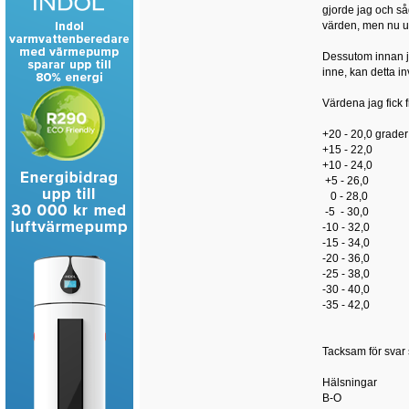
gjorde jag och såg
värden, men nu und
Dessutom innan ja
inne, kan detta i
Värdena jag fick 
+20 - 20,0 grader
+15 - 22,0
+10 - 24,0
+5 - 26,0
0 - 28,0
-5 - 30,0
-10 - 32,0
-15 - 34,0
-20 - 36,0
-25 - 38,0
-30 - 40,0
-35 - 42,0
Tacksam för svar 
Hälsningar
B-O