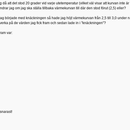
 då att det stod 20 grader vid varje utetemperatur (vilket väl visar att kurvan inte ä
rar jag om jag ska ställa tillbaka värmekurvan till där den stod förut (2,5) eller?
g började med knäckningen så hade jag höjt värmekurvan från 2,5 till 3,0 under nå
nverka på de värden jag fick fram och sedan lade in i "knäckningen"?
fram var:
snarast!