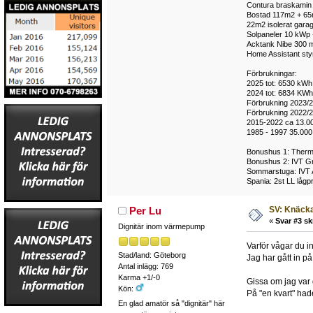
Contura braskamin m
Bostad 117m2 + 65m2
22m2 isolerat garag
Solpaneler 10 kWp 
Acktank Nibe 300 m
Home Assistant styr 
Förbrukningar:
2025 tot: 6530 kWh 
2024 tot: 6834 KWh,
Förbrukning 2023/2
Förbrukning 2022/2
2015-2022 ca 13.0
1985 - 1997 35.000
Bonushus 1: Thermi
Bonushus 2: IVT Gr
Sommarstuga: IVT 
Spania: 2st LL lågp
SV: Knäcka
Per Lu
«
Svar #3 sk
Dignitär inom värmepump
Varför vågar du i
Stad/land: Göteborg
Jag har gått in på
Antal inlägg: 769
Karma +1/-0
Gissa om jag var g
Kön:
På "en kvart" had
En glad amatör så "dignitär" här