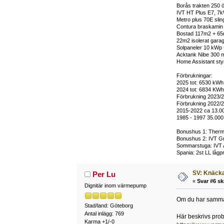
Borås trakten 250 ö
IVT HT Plus E7, 7k
Metro plus 70E sli
Contura braskamin m
Bostad 117m2 + 65m2
22m2 isolerat garag
Solpaneler 10 kWp 
Acktank Nibe 300 m
Home Assistant styr 
Förbrukningar:
2025 tot: 6530 kWh 
2024 tot: 6834 KWh,
Förbrukning 2023/2
Förbrukning 2022/2
2015-2022 ca 13.0
1985 - 1997 35.000
Bonushus 1: Thermi
Bonushus 2: IVT Gr
Sommarstuga: IVT 
Spania: 2st LL lågp
SV: Knäcka
Per Lu
«
Svar #6 sk
Dignitär inom värmepump
Om du har samma p
Stad/land: Göteborg
Antal inlägg: 769
Här beskrivs pro
Karma +1/-0