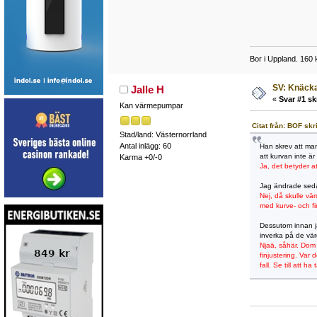
Bor i Uppland. 160
SV: Knäcka
Jalle H
«
Svar #1 sk
Kan värmepumpar
Citat från: BOF sk
Stad/land: Västernorrland
Antal inlägg: 60
Han skrev att man 
att kurvan inte är 
Karma +0/-0
Ja, det betyder at
Jag ändrade sedan
Nej, då skulle v
med kurve- och fi
Dessutom innan ja
inverka på de vär
Njaä, såhär. Dom 
finjustering. Var 
fall. Se till att 