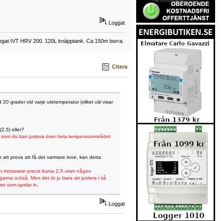
Loggat
regat IVT HRV 200. 120L knäpptank. Ca 150m borra.
Citera
d 20 grader vid varje utetemperatur (vilket väl visar
2,5) eller?
n som du kan justera över hela temperaurområdet
att prova att få det varmare inne, kan detta
en motsvarar precis kurva 2,5 utan någon
garna också. Men det är ju bara att justera i så
rer som spelar in.
Loggat