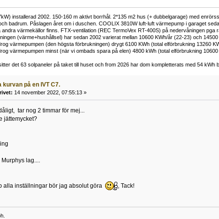
kW) installerad 2002. 150-160 m aktivt borrhål. 2*135 m2 hus (+ dubbelgarage) med enrörss
och badrum. Påslagen året om i duschen. COOLIX 3810W luft-luft värmepump i garaget sedan 
 andra värmekällor finns. FTX-ventilation (REC TermoVex RT-400S) på nedervåningen pga r
ukningen (värme+hushållsel) har sedan 2002 varierat mellan 10600 KWh/år (22-23) och 14500
rog värmepumpen (den högsta förbrukningen) drygt 6100 KWh (total elförbrukning 13260 K
rog värmepumpen minst (när vi ombads spara på elen) 4800 kWh (total elförbrukning 1060
tter det 63 solpaneler på taket till huset och from 2026 har dom kompletterats med 54 kWh ba
 kurvan på en IVT C7.
rivet:
14 november 2022, 07:55:13 »
dåligt, tar nog 2 timmar för mej...
te jättemycket?
ning
Murphys lag....
p alla inställningar bör jag absolut göra
, Tack!
h.