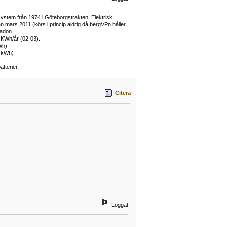
ystem från 1974 i Göteborgstrakten. Elektrisk
mars 2011 (körs i princip aldrig då bergVPn håller
adon.
 KWh/år (02-03).
Wh)
0 kWh)
tterier.
Citera
Loggat