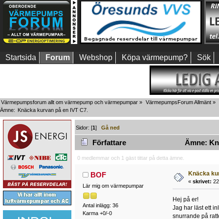
Startsida
Forum
Webshop
Köpa värmepump?
Sök
Värmepumpsforum allt om värmepump och värmepumpar
»
VärmepumpsForum Allmänt
»
Ämne:
Knäcka kurvan på en IVT C7.
Sidor: [
1
]
Gå ned
Författare
Ämne: Knä
0 medlemmar och 1 gäst tittar på detta ämne.
Knäcka kur
BOF
«
skrivet:
22
Lär mig om värmepumpar
Hej på er!
Antal inlägg: 36
Jag har läst ett i
Karma +0/-0
snurrande på ratte