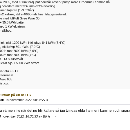
W 2005, med 180m fördjupat borrhål, reserv pump äldre Greenline i samma hål.
ng beredare med 2x45mm extra isolering.
ed täljsten (1-3 m3/år).
 källare, äldre 40/60-tals hus, tilläggsisolerad.
e med luft/luft Gree Pular 35
+ 35,8 kWh batteri
ed 1 kW elpatron.
alltihop.
inkl elbil 1200 kWh, inkl luftvp 841 kWh (7,4°C)
 inkl luftvp 801 kWh. (7,0°C)
024: runt 7600 kWh (6,6°C)
023: runt 7000 kWh (7°C)
00-13.500kWh/år
 kWh olja + 5000 kWh ström
a Villa + FTX
eenline 6
Aero 605
ris xxx
urvan på en IVT C7.
et:
14 november 2022, 08:08:27 »
 värmen lite när det nu blir kallare så jag tvingas elda lite mer i kaminen och spar
4 november 2022, 16:35:33 av Börje__
»