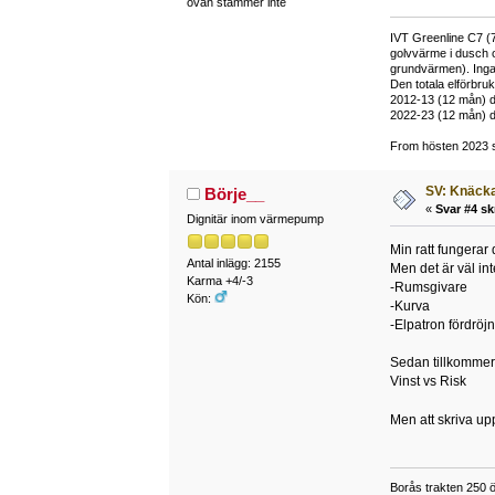
ovan stämmer inte
IVT Greenline C7 (7
golvvärme i dusch 
grundvärmen). Inga
Den totala elförbr
2012-13 (12 mån) d
2022-23 (12 mån) d
From hösten 2023 si
SV: Knäcka
Börje__
«
Svar #4 sk
Dignitär inom värmepump
Min ratt fungerar 
Antal inlägg: 2155
Men det är väl in
Karma +4/-3
-Rumsgivare
Kön:
-Kurva
-Elpatron fördröj
Sedan tillkommer 
Vinst vs Risk
Men att skriva up
Borås trakten 250 ö