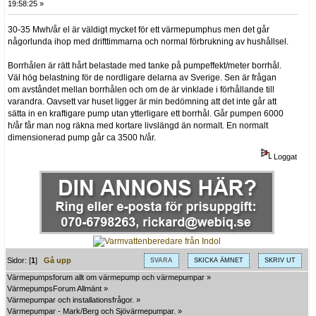
19:58:25 »
30-35 Mwh/år el är väldigt mycket för ett värmepumphus men det går
någorlunda ihop med drifttimmarna och normal förbrukning av hushållsel.
Borrhålen är rätt hårt belastade med tanke på pumpeffekt/meter borrhål.
Väl hög belastning för de nordligare delarna av Sverige. Sen är frågan
om avståndet mellan borrhålen och om de är vinklade i förhållande till
varandra. Oavsett var huset ligger är min bedömning att det inte går att
sätta in en kraftigare pump utan ytterligare ett borrhål. Går pumpen 6000
h/år får man nog räkna med kortare livslängd än normalt. En normalt
dimensionerad pump går ca 3500 h/år.
Loggat
Sidor: [
1
]
Gå upp
SVARA
SKICKA ÄMNET
SKRIV UT
Värmepumpsforum allt om värmepump och värmepumpar
»
VärmepumpsForum Allmänt
»
Värmepumpar och installationsfrågor.
»
Värmepumpar - Mark/Berg och Sjövärmepumpar.
»