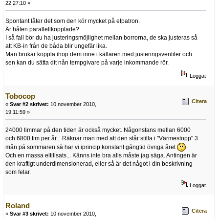
22:27:10 »
Spontant låter det som den kör mycket på elpatron.
Är hålen parallellkopplade?
I så fall bör du ha justeringsmöjlighet mellan borrorna, de ska justeras så
att KB-in från de båda blir ungefär lika.
Man brukar koppla ihop dem inne i källaren med justeringsventiler och
sen kan du sätta dit nån tempgivare på varje inkommande rör.
Loggat
Tobocop
Citera
«
Svar #2 skrivet:
10 november 2010,
19:11:59 »
24000 timmar på den tiden är också mycket. Någonstans mellan 6000
och 6800 tim per år... Räknar man med att den står stilla i "Värmestopp" 3
mån på sommaren så har vi iprincip konstant gångtid övriga året
Och en massa eltillsats... Känns inte bra alls måste jag säga. Antingen är
den kraftigt underdimensionerad, eller så är det något i din beskrivning
som felar.
Loggat
Roland
Citera
«
Svar #3 skrivet:
10 november 2010,