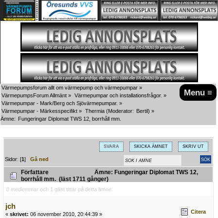
Värmepumpsforum allt om värmepump och värmepumpar
»
Menu ≡
VärmepumpsForum Allmänt
»
Värmepumpar och installationsfrågor.
»
Värmepumpar - Mark/Berg och Sjövärmepumpar.
»
Värmepumpar - Märkesspecifikt
»
Thermia
(Moderator:
Bertil
) »
Ämne:
Fungeringar Diplomat TWS 12, borrhåll mm.
SVARA
SKICKA ÄMNET
SKRIV UT
Sidor: [
1
]
Gå ned
Författare
Ämne: Fungeringar Diplomat TWS 12,
borrhåll mm. (läst 1711 gånger)
0 medlemmar och 1 gäst tittar på detta ämne.
jch
Citera
«
skrivet:
06 november 2010, 20:44:39 »