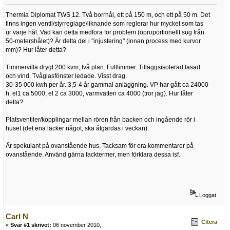
Thermia Diplomat TWS 12. Två borrhål, ett på 150 m, och ett på 50 m. Det
finns ingen ventil/styrreglage/liknande som reglerar hur mycket som tas
ur varje hål. Vad kan detta medföra för problem (oproportionellt sug från
50-metershålet)? Är detta del i "injustering" (innan process med kurvor
mm)? Hur låter detta?
Timmervilla drygt 200 kvm, två plan. Fulltimmer. Tilläggsisolerad fasad
och vind. Tvåglasfönster ledade. Visst drag.
30-35 000 kwh per år. 3,5-4 år gammal anläggning. VP har gått ca 24000
h, el1 ca 5000, el 2 ca 3000, varmvatten ca 4000 (tror jag). Hur låter
detta?
Platsventiler/kopplingar mellan rören från backen och ingående rör i
huset (det ena läcker något, ska åtgärdas i veckan).
Är spekulant på ovanstående hus. Tacksam för era kommentarer på
ovanstående. Använd gärna facktermer, men förklara dessa isf.
Loggat
Carl N
Citera
«
Svar #1 skrivet:
06 november 2010,