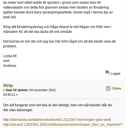
tal meter bort vilket ledde till sprickor i grund som sedan blev till
vattenskador osv detta fick grannen betala men täcktes av försäkring
(gäller kanske dock bara sprängningsarbete, borde ingå i denna typ av
jobb iaf).
Ring ditt försäkringsbolag och fråga ibland är det frågan om 50kr mer i
månaden för att det ska täcka ett vist område.
Det borras en hel del och jag har inte hört något om att det skulle vara ett
problem.
Lycka till
mvh
Andreas
Loggat
Strip
Citera
«
Svar #2 skrivet:
04 november 2010,
20:45:21 »
Om allt fungerar som det ska är det ofarligt, men om nåt händer står du
där utan kalsonger.
http://allehanda.se/start/ornskoldsvik/1.2111567-borrningen-gick-snett
http://svt.se/2.128339/1.2091146/bergsvarmeborrningen_blev_en_mardrom?