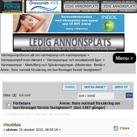
Värmepumpsforum allt om värmepump och värmepumpar
»
Menu ≡
VärmepumpsForum Allmänt
»
Värmepumpar och installationsfrågor.
»
Värmepumpar - Mark/Berg och Sjövärmepumpar.
(Moderator:
Bertil
) »
Ämne:
finns normalt försäkring om borrföretaget förstör fastigheten?
SVARA
SKICKA ÄMNET
SKRIV UT
Sidor: [
1
]
Gå ned
Författare
Ämne: finns normalt försäkring om
borrföretaget förstör fastigheten? (läst 1487 gånger)
0 medlemmar och 1 gäst tittar på detta ämne.
rhoddas
Citera
«
skrivet:
25 oktober 2010, 08:58:18 »