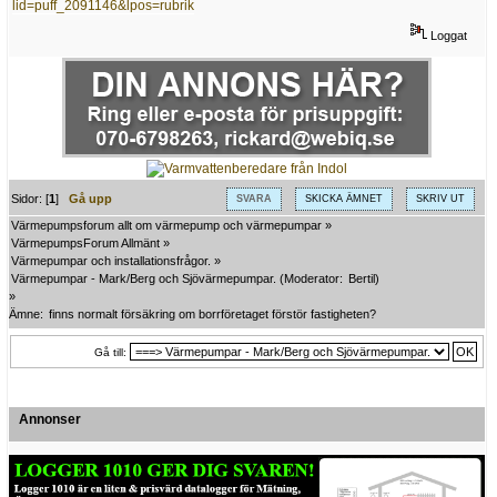
lid=puff_2091146&lpos=rubrik
Loggat
Sidor: [
1
]
Gå upp
SVARA
SKICKA ÄMNET
SKRIV UT
Värmepumpsforum allt om värmepump och värmepumpar
»
VärmepumpsForum Allmänt
»
Värmepumpar och installationsfrågor.
»
Värmepumpar - Mark/Berg och Sjövärmepumpar.
(Moderator:
Bertil
)
»
Ämne:
finns normalt försäkring om borrföretaget förstör fastigheten?
Gå till:
Annonser