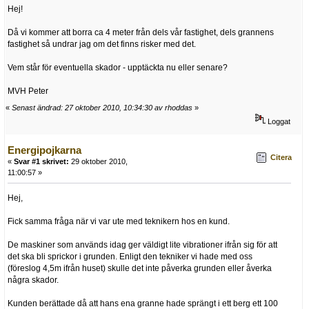
Hej!
Då vi kommer att borra ca 4 meter från dels vår fastighet, dels grannens
fastighet så undrar jag om det finns risker med det.
Vem står för eventuella skador - upptäckta nu eller senare?
MVH Peter
«
Senast ändrad: 27 oktober 2010, 10:34:30 av rhoddas
»
Loggat
Energipojkarna
Citera
«
Svar #1 skrivet:
29 oktober 2010,
11:00:57 »
Hej,
Fick samma fråga när vi var ute med teknikern hos en kund.
De maskiner som används idag ger väldigt lite vibrationer ifrån sig för att
det ska bli sprickor i grunden. Enligt den tekniker vi hade med oss
(föreslog 4,5m ifrån huset) skulle det inte påverka grunden eller åverka
några skador.
Kunden berättade då att hans ena granne hade sprängt i ett berg ett 100