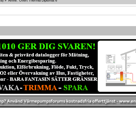
til
) »
Ämne:
Offert Thermia Diplomat 6