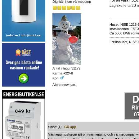
För att vara i Sto
Dignitär inom värmepump
Jag skulle ta 20 m
Huset: NIBE 1215-5,
installationen. FST
Ca 5500 kWh i drive
-----------------------
Fritidshuset, NIBE 
Antal inlägg: 31179
Karma +22/-8
Kön:
Alien snowman.
Sidor: [
1
]
Gå upp
Värmepumpsforum allt om värmepump och värmepumpar
»