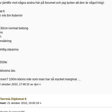
ar jämtför mot några andra här på forumet och jag tycker att den är något hög):
at 6
 ink 6m foderrör
 30cm normal betong
6m
l
örsäkring
fintlig elpanna
.350kr
ockholms län.
unnen? 100m känns inte som man har så mycket marginal ....
1 oktober 2010, 17:46:31 av dyn
»
 Thermia Diplomat 6
rivet:
21 oktober 2010, 19:00:18 »