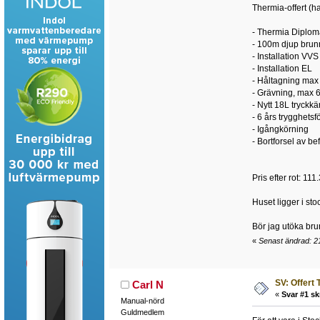
Thermia-offert (h
- Thermia Diplom
- 100m djup brunn
- Installation VVS
- Installation EL
- Håltagning max
- Grävning, max 
- Nytt 18L tryckkär
- 6 års trygghetsf
- Igångkörning
- Bortforsel av be
Pris efter rot: 111
Huset ligger i st
Bör jag utöka br
«
Senast ändrad: 2
SV: Offert
Carl N
«
Svar #1 sk
Manual-nörd
Guldmedlem