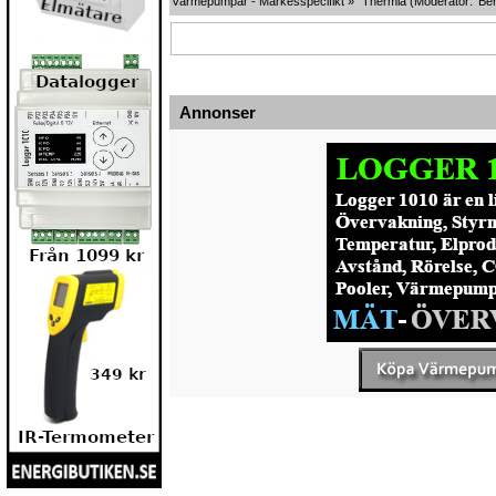
Värmepumpar - Märkesspecifikt
»
Thermia
(Moderator:
Ber
Annonser