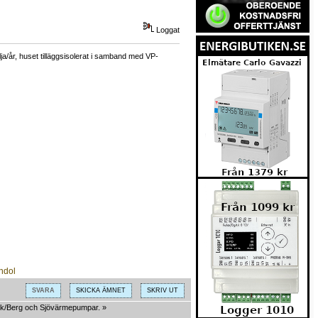
Loggat
a/år, huset tilläggsisolerat i samband med VP-
SVARA
SKICKA ÄMNET
SKRIV UT
k/Berg och Sjövärmepumpar.
»