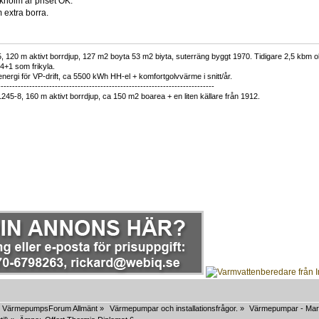
ckholm är priset OK.
 extra borra.
 120 m aktivt borrdjup, 127 m2 boyta 53 m2 biyta, suterräng byggt 1970. Tidigare 2,5 kbm olj
34+1 som frikyla.
nergi för VP-drift, ca 5500 kWh HH-el + komfortgolvvärme i snitt/år.
----------------------------------------------------------------------------
1245-8, 160 m aktivt borrdjup, ca 150 m2 boarea + en liten källare från 1912.
VärmepumpsForum Allmänt
»
Värmepumpar och installationsfrågor.
»
Värmepumpar - Mar