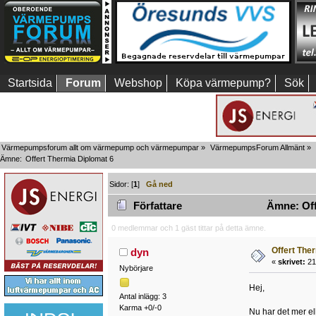
Startsida
Forum
Webshop
Köpa värmepump?
Sök
Värmepumpsforum allt om värmepump och värmepumpar
»
VärmepumpsForum Allmänt
»
Ämne:
Offert Thermia Diplomat 6
Sidor: [
1
]
Gå ned
Författare
Ämne: Offe
0 medlemmar och 1 gäst tittar på detta ämne.
Offert The
dyn
«
skrivet:
21
Nybörjare
Hej,
Antal inlägg: 3
Karma +0/-0
Nu har det mer ell