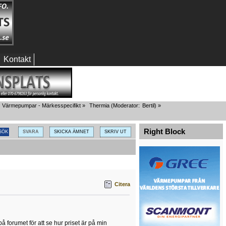
Kontakt
Värmepumpar - Märkesspecifikt
»
Thermia
(Moderator:
Bertil
) »
Right Block
SVARA
SKICKA ÄMNET
SKRIV UT
Citera
å forumet för att se hur priset är på min