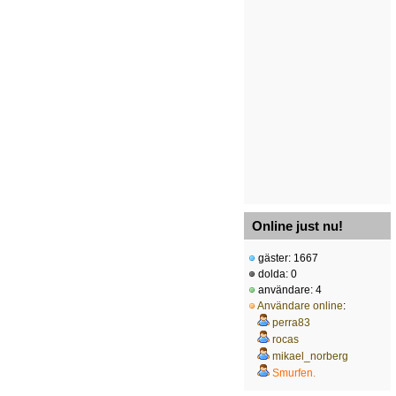
Online just nu!
gäster: 1667
dolda: 0
användare: 4
Användare online
:
perra83
rocas
mikael_norberg
Smurfen.