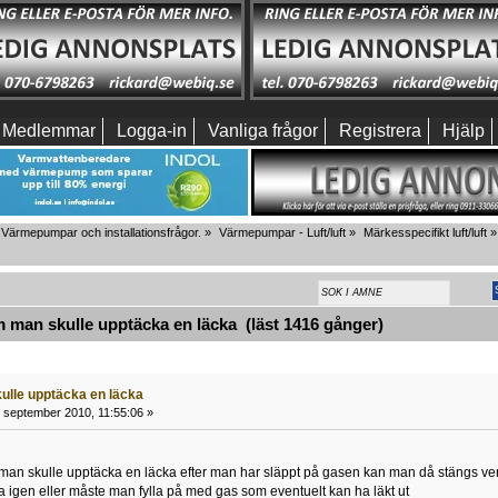
Medlemmar
Logga-in
Vanliga frågor
Registrera
Hjälp
Värmepumpar och installationsfrågor.
»
Värmepumpar - Luft/luft
»
Märkesspecifikt luft/luft
»
man skulle upptäcka en läcka (läst 1416 gånger)
lle upptäcka en läcka
 september 2010, 11:55:06 »
man skulle upptäcka en läcka efter man har släppt på gasen kan man då stängs ven
a igen eller måste man fylla på med gas som eventuelt kan ha läkt ut