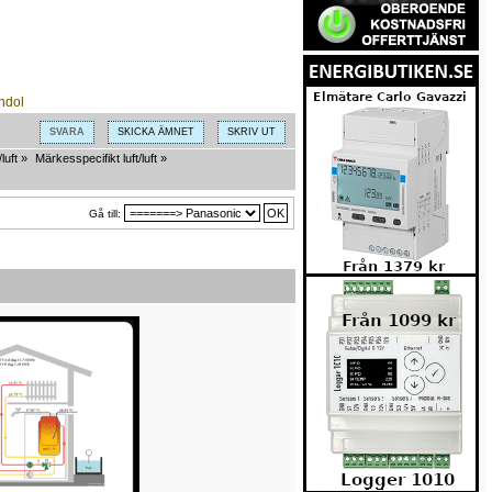
SVARA
SKICKA ÄMNET
SKRIV UT
luft
»
Märkesspecifikt luft/luft
»
Gå till: