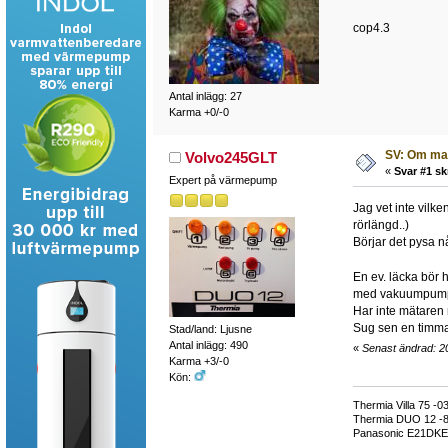
cop4.3
Antal inlägg: 27
Karma +0/-0
SV: Om man
Volvo245GLT
«
Svar #1 sk
Expert på värmepump
Jag vet inte vilk
rörlängd..)
Börjar det pysa nå
En ev. läcka bör
med vakuumpumpen
Har inte mätaren r
Sug sen en timma 
Stad/land: Ljusne
Antal inlägg: 490
«
Senast ändrad: 2
Karma +3/-0
Kön:
Thermia Villa 75 -0
Thermia DUO 12 -
Panasonic E21DKE