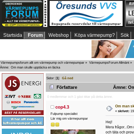
Startsida
Forum
Webshop
Köpa värmepump?
Sök
Värmepumpsforum allt om värmepump och värmepumpar
»
VärmepumpsForum Allmänt
»
Ämne:
Om man skulle upptäcka en läcka 
Sidor: [
1
]
Gå ned
Författare
Ämne: Om 
0 medlemmar och 1 gäst tittar på detta ämne.
Om man sku
cop4.3
«
skrivet:
19
Fulpump specialist
Lär mig om värmepumpar
Hej!
Mera frågor...Om 
och täta och prov