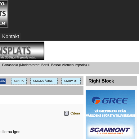
Kontakt
Panasonic
(Moderatorer:
Bertil
,
Bosse-värmepumpsdo
) »
Right Block
SVARA
SKICKA ÄMNET
SKRIV UT
Citera
tilerna igen