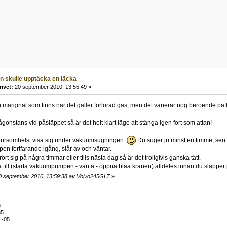
 skulle upptäcka en läcka
rivet:
20 september 2010, 13:55:49 »
en marginal som finns när det gäller förlorad gas, men det varierar nog beroende på 
gonstans vid påsläppet så är det helt klart läge att stänga igen fort som attan!
 hursomhelst visa sig under vakuumsugningen.
Du suger ju minst en timme, sen
 fortfarande igång, slår av och väntar.
ört sig på några timmar eller tills nästa dag så är det troligtvis ganska tätt.
till (starta vakuumpumpen - vänta - öppna blåa kranen) alldeles innan du släpper
0 september 2010, 13:59:38 av Volvo245GLT
»
3
85
 -05