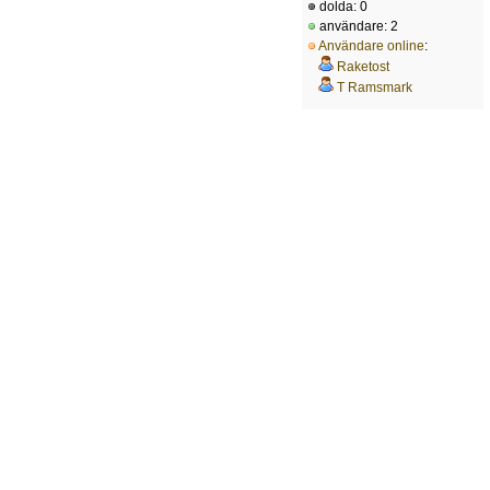
dolda: 0
användare: 2
Användare online
:
Raketost
T Ramsmark