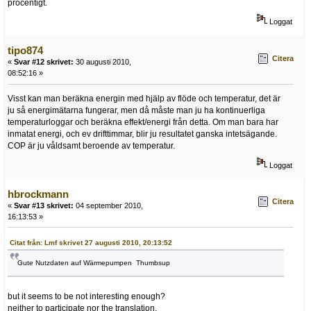
procentigt.
Loggat
tipo874
Citera
«
Svar #12 skrivet:
30 augusti 2010,
08:52:16 »
Visst kan man beräkna energin med hjälp av flöde och temperatur, det är
ju så energimätarna fungerar, men då måste man ju ha kontinuerliga
temperaturloggar och beräkna effekt/energi från detta. Om man bara har
inmatat energi, och ev drifttimmar, blir ju resultatet ganska intetsägande.
COP är ju våldsamt beroende av temperatur.
Loggat
hbrockmann
Citera
«
Svar #13 skrivet:
04 september 2010,
16:13:53 »
Citat från: Lmf skrivet 27 augusti 2010, 20:13:52
Gute Nutzdaten auf Wärmepumpen Thumbsup
but it seems to be not interesting enough?
neither to participate nor the translation.