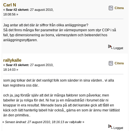
Carl N
Citera
«
Svar #2 skrivet:
27 augusti 2010,
18:08:56 »
Jag antar att det där är siffror från olika anläggningar?
Så det finns många fler parametrar än värmepumpen som styr COP i så
fall, typ dimensionering av borra, värmesystem och beteendet hos
anläggningsnyttjaren.
Loggat
rallykalle
Citera
«
Svar #3 skrivet:
27 augusti 2010,
18:14:03 »
som jag tolkar det är det vanligt folk som sänder in sina värden.. vi alla
kan registrera oss där..
och ja, jag förstår själv att det är många faktorer som påverkar, men
tabeller är ju roliga för det. Ni har ju en månadstråd i forumet där ni
knappar in era resultat. Menade bara på att det kanske gick att fåtill en
käck och lätt hanterlig tabell här också,, gärna en som är ännu mer lättläst
än den primitiva..
«
Senast ändrad: 27 augusti 2010, 18:16:13 av rallykalle
»
Loggat