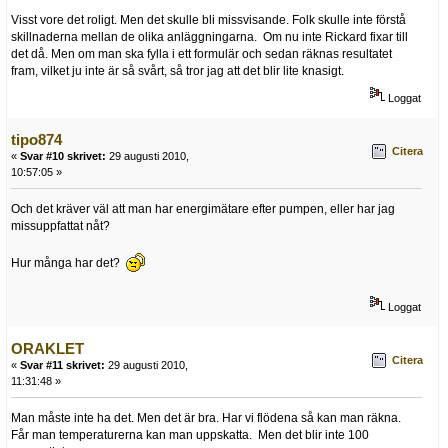
Visst vore det roligt. Men det skulle bli missvisande. Folk skulle inte förstå
skillnaderna mellan de olika anläggningarna. Om nu inte Rickard fixar till
det då. Men om man ska fylla i ett formulär och sedan räknas resultatet
fram, vilket ju inte är så svårt, så tror jag att det blir lite knasigt.
Loggat
tipo874
Citera
«
Svar #10 skrivet:
29 augusti 2010,
10:57:05 »
Och det kräver väl att man har energimätare efter pumpen, eller har jag
missuppfattat nåt?
Hur många har det?
Loggat
ORAKLET
Citera
«
Svar #11 skrivet:
29 augusti 2010,
11:31:48 »
Man måste inte ha det. Men det är bra. Har vi flödena så kan man räkna.
Får man temperaturerna kan man uppskatta. Men det blir inte 100