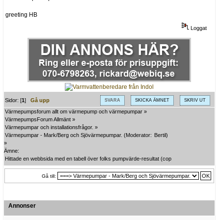
greeting HB
Loggat
Sidor: [
1
]
Gå upp
SVARA
SKICKA ÄMNET
SKRIV UT
Värmepumpsforum allt om värmepump och värmepumpar
»
VärmepumpsForum Allmänt
»
Värmepumpar och installationsfrågor.
»
Värmepumpar - Mark/Berg och Sjövärmepumpar.
(Moderator:
Bertil
)
»
Ämne:
Hittade en webbsida med en tabell över folks pumpvärde-resultat (cop osv)
Gå till:
Annonser