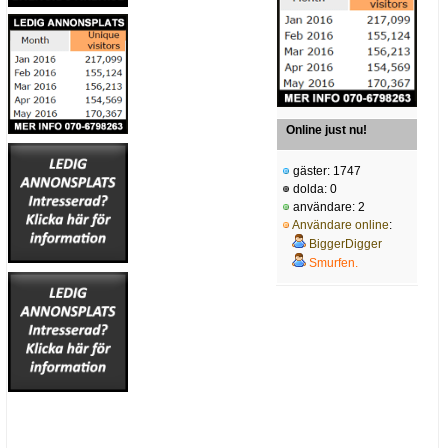
Online just nu!
gäster: 1747
dolda: 0
användare: 2
Användare online
:
BiggerDigger
Smurfen.