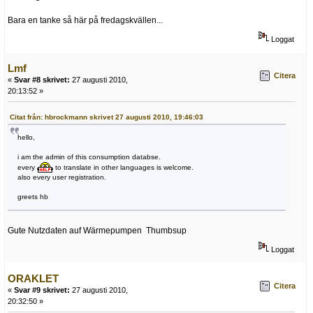
Bara en tanke så här på fredagskvällen...
Loggat
Lmf
Citera
«
Svar #8 skrivet:
27 augusti 2010,
20:13:52 »
Citat från: hbrockmann skrivet 27 augusti 2010, 19:46:03
hello,
i am the admin of this consumption databse.
every
to translate in other languages is welcome.
also every user registration.
greets hb
Gute Nutzdaten auf Wärmepumpen Thumbsup
Loggat
ORAKLET
Citera
«
Svar #9 skrivet:
27 augusti 2010,
20:32:50 »