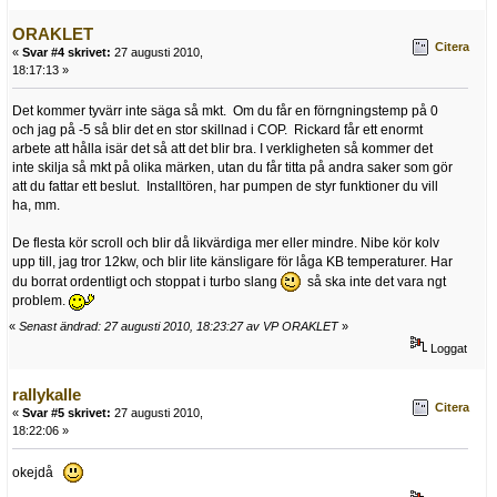
ORAKLET
Citera
«
Svar #4 skrivet:
27 augusti 2010,
18:17:13 »
Det kommer tyvärr inte säga så mkt. Om du får en förngningstemp på 0
och jag på -5 så blir det en stor skillnad i COP. Rickard får ett enormt
arbete att hålla isär det så att det blir bra. I verkligheten så kommer det
inte skilja så mkt på olika märken, utan du får titta på andra saker som gör
att du fattar ett beslut. Installtören, har pumpen de styr funktioner du vill
ha, mm.
De flesta kör scroll och blir då likvärdiga mer eller mindre. Nibe kör kolv
upp till, jag tror 12kw, och blir lite känsligare för låga KB temperaturer. Har
du borrat ordentligt och stoppat i turbo slang
så ska inte det vara ngt
problem.
«
Senast ändrad: 27 augusti 2010, 18:23:27 av VP ORAKLET
»
Loggat
rallykalle
Citera
«
Svar #5 skrivet:
27 augusti 2010,
18:22:06 »
okejdå