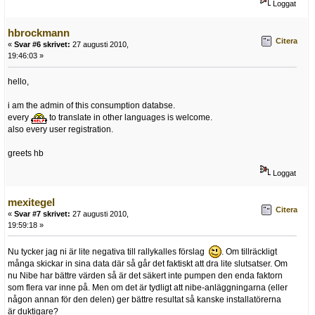
Loggat
hbrockmann
Citera
«
Svar #6 skrivet:
27 augusti 2010,
19:46:03 »
hello,
i am the admin of this consumption databse.
every
to translate in other languages is welcome.
also every user registration.
greets hb
Loggat
mexitegel
Citera
«
Svar #7 skrivet:
27 augusti 2010,
19:59:18 »
Nu tycker jag ni är lite negativa till rallykalles förslag
. Om tillräckligt
många skickar in sina data där så går det faktiskt att dra lite slutsatser. Om
nu Nibe har bättre värden så är det säkert inte pumpen den enda faktorn
som flera var inne på. Men om det är tydligt att nibe-anläggningarna (eller
någon annan för den delen) ger bättre resultat så kanske installatörerna
är duktigare?