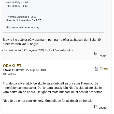
vitocal 300g - 4,61
vitocal 300g - 4,69
Thermia Diplomat 8 - 2,93
thermia diplomat duo 8 - 4,87
-för denna månaden tror jag
Blev ju lite osäker på viessmann pumparna efter att ha sett den listan för
nibes värden var ju högre..
«
Senast ändrad: 27 augusti 2010, 18:15:47 av rallykalle
»
Loggat
ORAKLET
Citera
«
Svar #1 skrivet:
27 augusti 2010,
18:04:03 »
Tror du på allvar att Nibe skulle vara dubbelt så bra som Thermia. De
innehåller samma saker. Det är bara snack från Nibe´s sida att de skulle
vara bättre än de andra. Det går att mäta hur som helst och får bra siffror.
Nibe är de enda som kör kolv, förmodligen för att det är bättre då.
Loggat