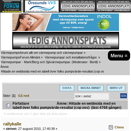
Värmepumpsforum allt om värmepump och värmepumpar
»
Menu ≡
VärmepumpsForum Allmänt
»
Värmepumpar och installationsfrågor.
»
Värmepumpar - Mark/Berg och Sjövärmepumpar.
(Moderator:
Bertil
) »
Ämne:
Hittade en webbsida med en tabell över folks pumpvärde-resultat (cop osv)
SVARA
SKICKA ÄMNET
SKRIV UT
Sidor: [
1
]
Gå ned
Författare
Ämne: Hittade en webbsida med en
tabell över folks pumpvärde-resultat (cop osv) (läst 4768 gånger)
0 medlemmar och 1 gäst tittar på detta ämne.
rallykalle
Citera
«
skrivet:
27 augusti 2010, 17:40:38 »