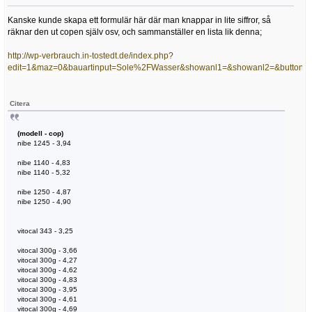
Kanske kunde skapa ett formulär här där man knappar in lite siffror, så
räknar den ut copen själv osv, och sammanställer en lista lik denna;
http://wp-verbrauch.in-tostedt.de/index.php?
edit=1&maz=0&bauartinput=Sole%2FWasser&showanl1=&showanl2=&button=v
Citera
(modell - cop)
nibe 1245 - 3,94
nibe 1140 - 4,83
nibe 1140 - 5,32
nibe 1250 - 4,87
nibe 1250 - 4,90
vitocal 343 - 3,25
vitocal 300g - 3,66
vitocal 300g - 4,27
vitocal 300g - 4,62
vitocal 300g - 4,83
vitocal 300g - 3,95
vitocal 300g - 4,61
vitocal 300g - 4,69