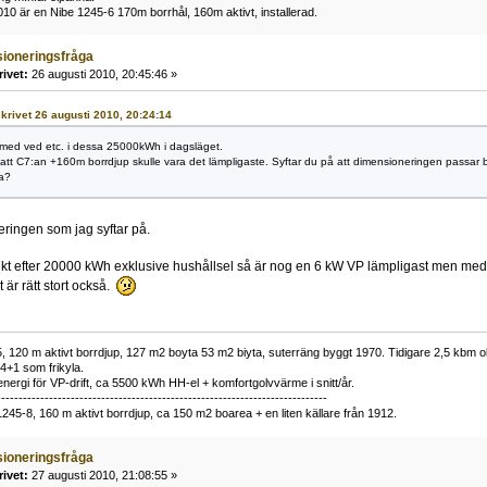
0 är en Nibe 1245-6 170m borrhål, 160m aktivt, installerad.
ioneringsfråga
rivet:
26 augusti 2010, 20:45:46 »
 skrivet 26 augusti 2010, 20:24:14
te med ved etc. i dessa 25000kWh i dagsläget.
r att C7:an +160m borrdjup skulle vara det lämpligaste. Syftar du på att dimensioneringen passar b
a?
ringen som jag syftar på.
ikt efter 20000 kWh exklusive hushållsel så är nog en 6 kW VP lämpligast men med
 är rätt stort också.
 120 m aktivt borrdjup, 127 m2 boyta 53 m2 biyta, suterräng byggt 1970. Tidigare 2,5 kbm olj
34+1 som frikyla.
nergi för VP-drift, ca 5500 kWh HH-el + komfortgolvvärme i snitt/år.
----------------------------------------------------------------------------
1245-8, 160 m aktivt borrdjup, ca 150 m2 boarea + en liten källare från 1912.
ioneringsfråga
rivet:
27 augusti 2010, 21:08:55 »