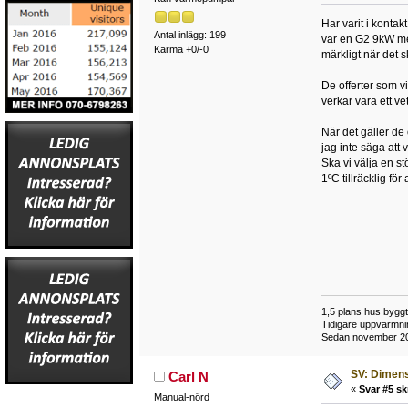
Har varit i konta
Antal inlägg: 199
var en G2 9kW me
Karma +0/-0
märkligt när det s
De offerter som v
verkar vara ett v
När det gäller de 
jag inte säga att 
Ska vi välja en s
1ºC tillräcklig fö
1,5 plans hus bygg
Tidigare uppvärmni
Sedan november 201
SV: Dimens
Carl N
«
Svar #5 sk
Manual-nörd