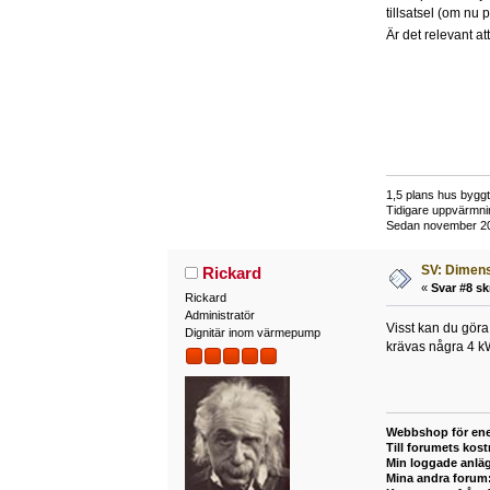
tillsatsel (om n
Är det relevant at
1,5 plans hus bygg
Tidigare uppvärmni
Sedan november 201
SV: Dimens
Rickard
«
Svar #8 sk
Rickard
Administratör
Visst kan du göra 
Dignitär inom värmepump
krävas några 4 kW
Webbshop för ene
Till forumets kost
Min loggade anlä
Mina andra forum