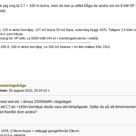
le jag nog ta C7 + 160 m borra, men du kan ju alltid fråga de andra om en 8 kW VP
ekt).
 120 m aktivt borrdjup, 127 m2 boyta 53 m2 biyta, suterräng byggt 1970. Tidigare 2,5 kbm olj
34+1 som frikyla.
nergi för VP-drift, ca 5500 kWh HH-el + komfortgolvvärme i snitt/år.
----------------------------------------------------------------------------
1245-8, 160 m aktivt borrdjup, ca 150 m2 boarea + en liten källare från 1912.
ioneringsfråga
rivet:
26 augusti 2010, 20:24:14 »
te med ved etc. i dessa 25000kWh i dagsläget.
r att C7:an +160m borrdjup skulle vara det lämpligaste. Syftar du på att dimensioneri
el framför dom andra?
t 1978, 174kvm boyta + vidbyggt garage/förråd 33kvm.
ng m.h.a. elpanna.