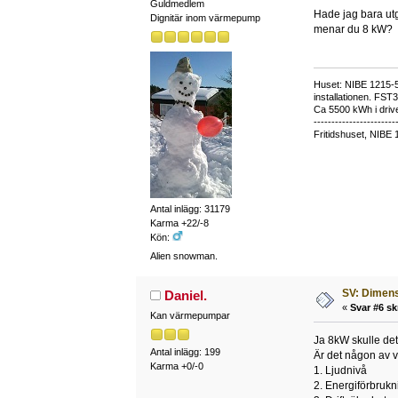
Guldmedlem
Hade jag bara utg
Dignitär inom värmepump
menar du 8 kW?
Huset: NIBE 1215-5,
installationen. FST
Ca 5500 kWh i drive
-----------------------
Fritidshuset, NIBE 
Antal inlägg: 31179
Karma +22/-8
Kön:
Alien snowman.
SV: Dimens
Daniel.
«
Svar #6 sk
Kan värmepumpar
Ja 8kW skulle det 
Antal inlägg: 199
Är det någon av 
Karma +0/-0
1. Ljudnivå
2. Energiförbrukn