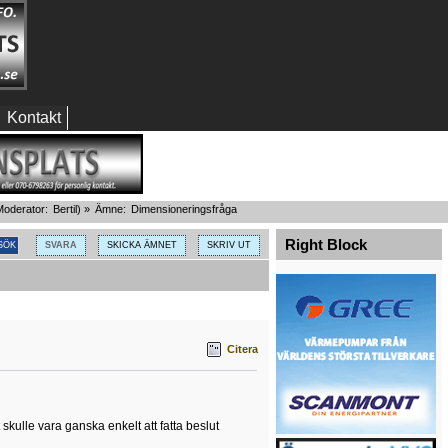
Kontakt
oderator:
Bertil
) »
Ämne:
Dimensioneringsfråga
Right Block
SVARA
SKICKA ÄMNET
SKRIV UT
Citera
t skulle vara ganska enkelt att fatta beslut