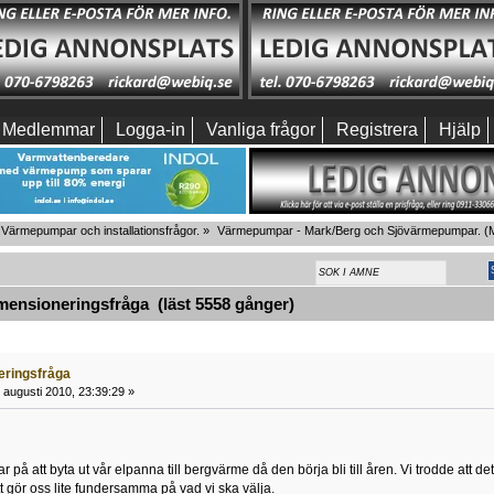
Medlemmar
Logga-in
Vanliga frågor
Registrera
Hjälp
Värmepumpar och installationsfrågor.
»
Värmepumpar - Mark/Berg och Sjövärmepumpar.
(M
ensioneringsfråga (läst 5558 gånger)
eringsfråga
 augusti 2010, 23:39:29 »
ar på att byta ut vår elpanna till bergvärme då den börja bli till åren. Vi trodde att de
t gör oss lite fundersamma på vad vi ska välja.