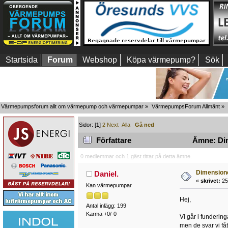
Startsida
Forum
Webshop
Köpa värmepump?
Sök
Värmepumpsforum allt om värmepump och värmepumpar
»
VärmepumpsForum Allmänt
»
Sidor: [
1
]
2
Next
Alla
Gå ned
Författare
Ämne: Dim
0 medlemmar och 1 gäst tittar på detta ämne.
Dimension
Daniel.
«
skrivet:
25
Kan värmepumpar
Hej,
Antal inlägg: 199
Karma +0/-0
Vi går i fundering
men de svar vi fåt