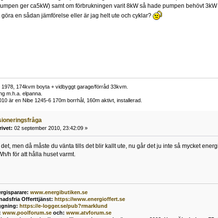
u pumpen ger ca5kW) samt om förbrukningen varit 8kW så hade pumpen behövt 3kW ti
t göra en sådan jämförelse eller är jag helt ute och cyklar?
t 1978, 174kvm boyta + vidbyggt garage/förråd 33kvm.
ng m.h.a. elpanna.
0 är en Nibe 1245-6 170m borrhål, 160m aktivt, installerad.
ioneringsfråga
rivet:
02 september 2010, 23:42:09 »
det, men då måste du vänta tills det blir kallt ute, nu går det ju inte så mycket energ
h/h för att hålla huset varmt.
rgisparare:
www.energibutiken.se
nadsfria Offerttjänst
:
https://www.energioffert.se
ggning:
https://e-logger.se/pub?rmarklund
:
www.poolforum.se
och:
www.atvforum.se