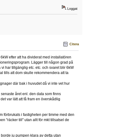
Loggat
Citera
 6kW efter att ha dividerat med installatören
sioneringsprogram. Lägger till någon grad på
har tillgänglig etc. etc. och svaret blir 6kW
al tills att dom skulle rekommendera att ta
nager där bak i huvudet då vi inte vet hur
et senaste året enl. den data som finns
t var lätt att få fram en överskådlig
 som förbrukats i fastigheten per timme med den
"räcker till" utan allt för mkt tillsatsel de
å borde ju pumpen klara av detta utan