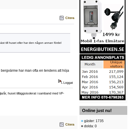
Citera
äst till huset eller har den någon annan fördel
 bergvärme har man ofta en tendens att höja
Loggat
a/år, huset tilläggsisolerat i samband med VP-
Online just nu!
gäster: 1735
Citera
dolda: 0