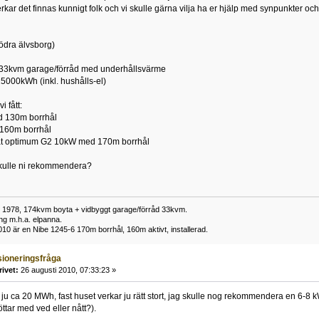
kar det finnas kunnigt folk och vi skulle gärna vilja ha er hjälp med synpunkter och
södra älvsborg)
 33kvm garage/förråd med underhållsvärme
5000kWh (inkl. hushålls-el)
i fått:
d 130m borrhål
160m borrhål
at optimum G2 10kW med 170m borrhål
 skulle ni rekommendera?
t 1978, 174kvm boyta + vidbyggt garage/förråd 33kvm.
ng m.h.a. elpanna.
0 är en Nibe 1245-6 170m borrhål, 160m aktivt, installerad.
ioneringsfråga
rivet:
26 augusti 2010, 07:33:23 »
u ca 20 MWh, fast huset verkar ju rätt stort, jag skulle nog rekommendera en 6-8
öttar med ved eller nått?).