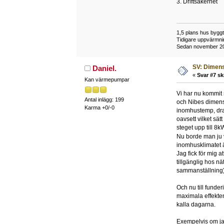
3. Driftsäkerhet
1,5 plans hus bygg
Tidigare uppvärmni
Sedan november 201
SV: Dimens
Daniel.
«
Svar #7 sk
Kan värmepumpar
Vi har nu kommit s
Antal inlägg: 199
och Nibes dimensi
Karma +0/-0
inomhustemp, drar
oavsett vilket sät
steget upp till 8k
Nu borde man ju 
inomhusklimatet är 
Jag fick för mig a
tillgänglig hos n
sammanställning
Och nu till funder
maximala effekten 
kalla dagarna.
Exempelvis om jag