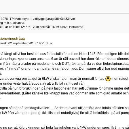
t 1978, 174kvm boyta + vidbyggt garage/förråd 33kvm.
ng m.h.a. elpanna.
0 är en Nibe 1245-6 170m borrhål, 160m aktivt, installerad.
ioneringsfråga
rivet:
02 september 2010, 19:21:33 »
å långt att vi har beslutat oss för installatör och en Nibe 1245. Förmodligen blir det
oneringsexperter som anser att 6:an är rätt oavsett hur dom räknar i deras dimen
 ifrån några grader på medeltemp och DUT, räknar på yta vs den förbrukningsdata vi 
t och "rimliga" förändringar i parametrarna dom gör. Dom säger att vi har god margin
W.
vara övertyga om att det är 6kW vi ska ha om man är normalt funtad
men något g
under vinterhalvåret pga av att vi flyttat in i huset i år.
tt titta på hur förbrukningen på hela fastigheten har sett ut timme för timme under d
ätleverantören. (Låter kanske lite knäppt men vad gör man inte som glad amatör och de
)
ingen så här på torsdagskvällen..... Är det relevant att jämföra den totala effekten
kW från värmepumpen (exkl. tillsatsel naturligtvis) för att få bekräftelse på att pumpen 
 nu ser att förbrukinngen på hela fastigheten varit 4kW under en specifik timme s