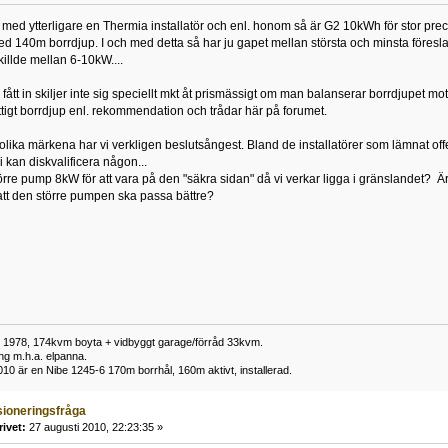
kt med ytterligare en Thermia installatör och enl. honom så är G2 10kWh för stor prec
d 140m borrdjup. I och med detta så har ju gapet mellan största och minsta föres
killde mellan 6-10kW....
i fått in skiljer inte sig speciellt mkt åt prismässigt om man balanserar borrdjupet 
ettigt borrdjup enl. rekommendation och trådar här på forumet.
olika märkena har vi verkligen beslutsångest. Bland de installatörer som lämnat offe
vi kan diskvalificera någon...
törre pump 8kW för att vara på den "säkra sidan" då vi verkar ligga i gränslandet
r att den större pumpen ska passa bättre?
t 1978, 174kvm boyta + vidbyggt garage/förråd 33kvm.
ng m.h.a. elpanna.
0 är en Nibe 1245-6 170m borrhål, 160m aktivt, installerad.
ioneringsfråga
rivet:
27 augusti 2010, 22:23:35 »