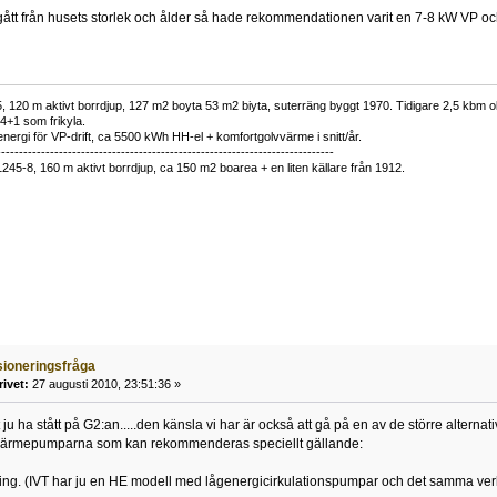
ått från husets storlek och ålder så hade rekommendationen varit en 7-8 kW VP oc
 120 m aktivt borrdjup, 127 m2 boyta 53 m2 biyta, suterräng byggt 1970. Tidigare 2,5 kbm olj
34+1 som frikyla.
nergi för VP-drift, ca 5500 kWh HH-el + komfortgolvvärme i snitt/år.
----------------------------------------------------------------------------
1245-8, 160 m aktivt borrdjup, ca 150 m2 boarea + en liten källare från 1912.
ioneringsfråga
rivet:
27 augusti 2010, 23:51:36 »
ju ha stått på G2:an.....den känsla vi har är också att gå på en av de större alterna
värmepumparna som kan rekommenderas speciellt gällande:
ing. (IVT har ju en HE modell med lågenergicirkulationspumpar och det samma verka