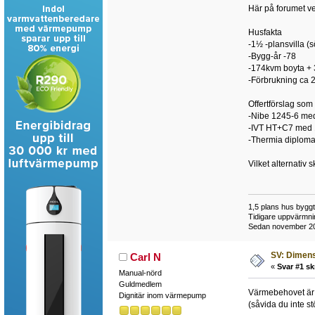
Här på forumet ver
Husfakta
-1½ -plansvilla (
-Bygg-år -78
-174kvm boyta +
-Förbrukning ca 2
Offertförslag som v
-Nibe 1245-6 me
-IVT HT+C7 med 
-Thermia diplom
Vilket alternativ
1,5 plans hus bygg
Tidigare uppvärmni
Sedan november 201
SV: Dimens
Carl N
«
Svar #1 sk
Manual-nörd
Guldmedlem
Värmebehovet är j
Dignitär inom värmepump
(såvida du inte st