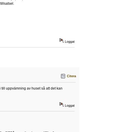
llsatsel.
Loggat
Citera
i till uppvämning av huset så att det kan
Loggat