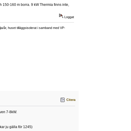
h 150-160 m borra. 9 kW Thermia finns inte,
Loggat
a/år, huset tilläggsisolerat i samband med VP-
Citera
tiven 7-8kW.
r ju gälla för 1245)