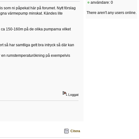
användare: 0
is som ni påpekat här på forumet. Nytt förslag
There aren't any users online.
lagna värmepump minskat. Kändes lite
mot ca 150-160m på de olika pumparna vilket
rt så har samtliga gett bra intryck så där kan
? Är en rumstemperaturökning på exempelvis
Loggat
Citera