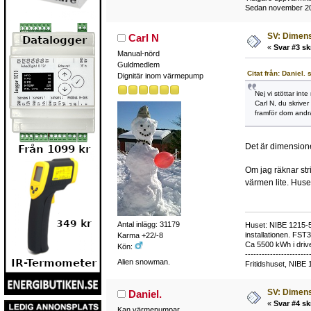
Sedan november 201
SV: Dimens
Carl N
«
Svar #3 sk
Manual-nörd
Guldmedlem
Citat från: Daniel.
Dignitär inom värmepump
Nej vi stöttar in
Carl N, du skrive
framför dom andr
Det är dimensione
Om jag räknar str
värmen lite. Huset
Antal inlägg: 31179
Huset: NIBE 1215-5,
installationen. FST
Karma +22/-8
Ca 5500 kWh i drive
Kön:
-----------------------
Alien snowman.
Fritidshuset, NIBE 
SV: Dimens
Daniel.
«
Svar #4 sk
Kan värmepumpar