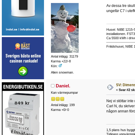
Av dessa tre skul
ungefär C7 i uteff
Huset: NIBE 1215-5,
installationen. FST
Ca 5500 kWh i drive
-----------------------
Fritidshuset, NIBE 
Antal inlägg: 31179
Karma +22/-8
Kön:
Alien snowman.
SV: Dimens
Daniel.
«
Svar #2 sk
Kan värmepumpar
Nej vi stöttar in
Antal inlägg: 199
Carl N, du skrive
Karma +0/-0
någon annan förd
1,5 plans hus bygg
Tidigare uppvärmni