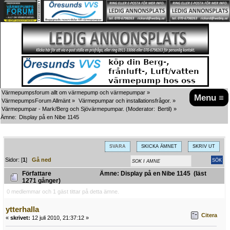
Värmepumpsforum allt om värmepump och värmepumpar
»
Menu ≡
VärmepumpsForum Allmänt
»
Värmepumpar och installationsfrågor.
»
Värmepumpar - Mark/Berg och Sjövärmepumpar.
(Moderator:
Bertil
) »
Ämne:
Display på en Nibe 1145
SVARA
SKICKA ÄMNET
SKRIV UT
Sidor: [
1
]
Gå ned
Författare
Ämne: Display på en Nibe 1145 (läst
1271 gånger)
0 medlemmar och 1 gäst tittar på detta ämne.
ytterhalla
Citera
«
skrivet:
12 juli 2010, 21:37:12 »