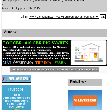
Värmepumpar - Mark/Berg och Sjövärmepumpar.
(Moderator:
Bertil
)
»
Ämne:
Display på en Nibe 1145
Gå till:
Annonser
Right Block