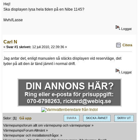
Hej!
Ska displayen lysa hela tiden på en Nibe 1145?
Mvh//Lasse
Loggat
Carl N
Citera
«
Svar #1 skrivet:
12 juli 2010, 22:39:36 »
Jag antar det, enligt manualen så släcks displayen vid reservläge, det
tyder på att den är tänd jämnt i normal drift.
Loggat
Sidor: [
1
]
Gå upp
SVARA
SKICKA ÄMNET
SKRIV UT
Värmepumpsforum allt om värmepump och värmepumpar
»
VärmepumpsForum Allmänt
»
Värmepumpar och installationsfrågor.
»