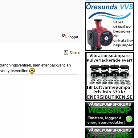
Loggat
Citera
 blandningsventilen, men efter backventilen
 övertrycksventilen