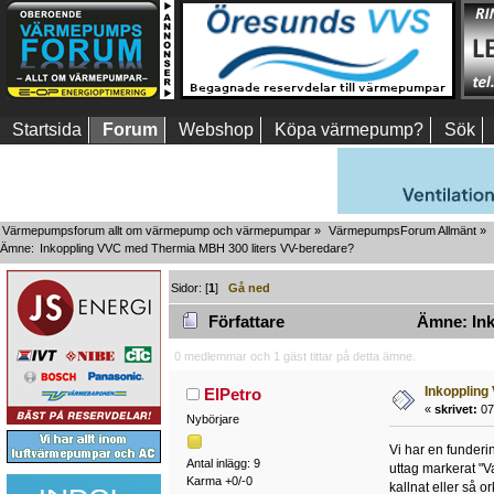
Startsida
Forum
Webshop
Köpa värmepump?
Sök
Värmepumpsforum allt om värmepump och värmepumpar
»
VärmepumpsForum Allmänt
»
Ämne:
Inkoppling VVC med Thermia MBH 300 liters VV-beredare?
Sidor: [
1
]
Gå ned
Författare
Ämne: Ink
0 medlemmar och 1 gäst tittar på detta ämne.
Inkoppling
ElPetro
«
skrivet:
07 
Nybörjare
Vi har en funderin
Antal inlägg: 9
uttag markerat "V
Karma +0/-0
kallnat eller så 