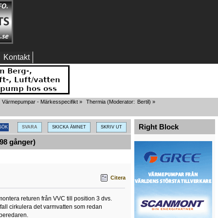
Kontakt
Värmepumpar - Märkesspecifikt
»
Thermia
(Moderator:
Bertil
) »
Right Block
SVARA
SKICKA ÄMNET
SKRIV UT
98 gånger)
Citera
ontera returen från VVC till position 3 dvs.
all cirkulera det varmvatten som redan
 beredaren.