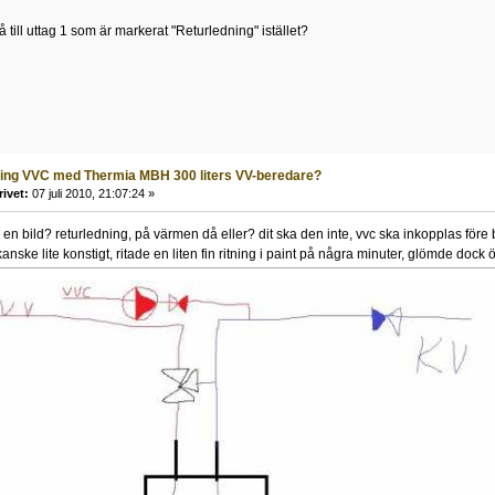
till uttag 1 som är markerat "Returledning" istället?
ling VVC med Thermia MBH 300 liters VV-beredare?
rivet:
07 juli 2010, 21:07:24 »
en bild? returledning, på värmen då eller? dit ska den inte, vvc ska inkopplas före
 kanske lite konstigt, ritade en liten fin ritning i paint på några minuter, glömde dock