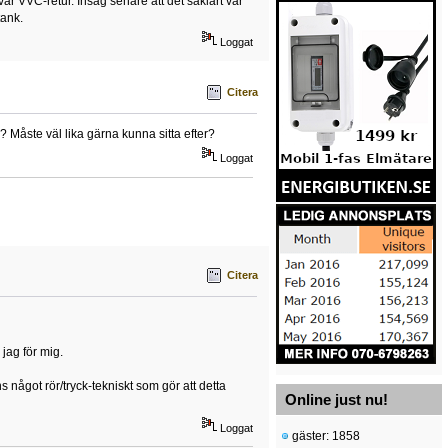
var VVC-retur. Insåg senare att det såklart var
tank.
Loggat
Citera
 Måste väl lika gärna kunna sitta efter?
Loggat
Citera
 jag för mig.
ns något rör/tryck-tekniskt som gör att detta
Online just nu!
Loggat
gäster: 1858