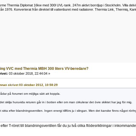
e Thermia Diplomat 16kw med 300l UVL-tank. 247m aktivt borrdjup i Stockholm. Villa delvis
n 1976. Konverterat från direktel till vattenburet med radiatorer. Thermia Link, Thermiq, Kant
ling VVC med Thermia MBH 300 liters VV-beredare?
rivet:
03 oktober 2018, 22:44:04 »
Rinnan skrivet 03 oktober 2012, 10:58:29
trådar på forumet om möjliga sätt att koppla.
t skilja huruvida returen går in i botten eller om man cirkulerar det övre skiktet har jag för mig.
t sitta efter blandningsventilen. Ingen energi tillförs ju i slingan. Men det kanske finns något rör/tr
efter T-röret till blandningsventilen får du ju två olika flödesriktningar i inkommande