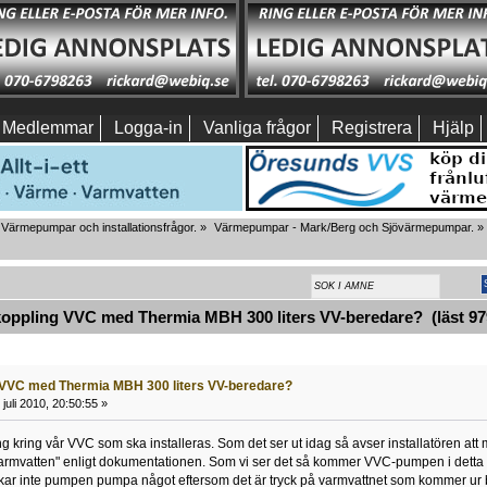
Medlemmar
Logga-in
Vanliga frågor
Registrera
Hjälp
Värmepumpar och installationsfrågor.
»
Värmepumpar - Mark/Berg och Sjövärmepumpar.
»
oppling VVC med Thermia MBH 300 liters VV-beredare? (läst 97
 VVC med Thermia MBH 300 liters VV-beredare?
juli 2010, 20:50:55 »
g kring vår VVC som ska installeras. Som det ser ut idag så avser installatören att m
armvatten" enligt dokumentationen. Som vi ser det så kommer VVC-pumpen i detta f
orkar inte pumpen pumpa något eftersom det är tryck på varmvattnet som kommer ur