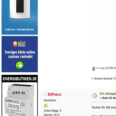
vvc.jpg
(12.66 k
«
Senast ändrad: 07
SV: Inkopp
ElPetro
«
Svar #2 sk
Nybörjare
Tackar för ditt sn
Antal inlägg: 9
Karma +0/-0