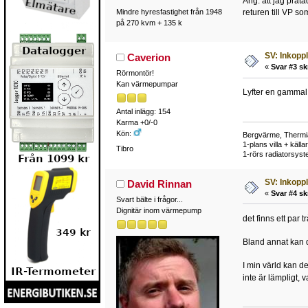
Ang. att jag prata
Mindre hyresfastighet från 1948
returen till VP so
på 270 kvm + 135 k
SV: Inkopp
Caverion
«
Svar #3 sk
Rörmontör!
Kan värmepumpar
Lyfter en gammal 
Antal inlägg: 154
Karma +0/-0
Kön:
Bergvärme, Thermia
1-plans villa + käll
Tibro
1-rörs radiatorsys
SV: Inkopp
David Rinnan
«
Svar #4 sk
Svart bälte i frågor...
Dignitär inom värmepump
det finns ett par 
Bland annat kan de
I min värld kan de
inte är lämpligt, 