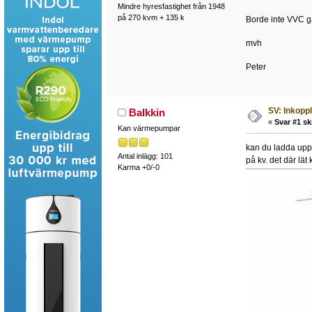
Mindre hyresfastighet från 1948
på 270 kvm + 135 k
Borde inte VVC gå 
mvh
Peter
SV: Inkopp
Balkkin
«
Svar #1 sk
Kan värmepumpar
kan du ladda upp 
Antal inlägg: 101
på kv. det där lät
Karma +0/-0