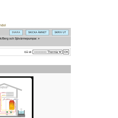
SVARA
SKICKA ÄMNET
SKRIV UT
k/Berg och Sjövärmepumpar.
»
Gå till: