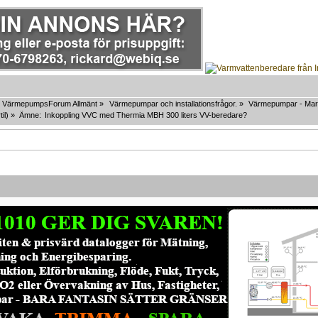
VärmepumpsForum Allmänt
»
Värmepumpar och installationsfrågor.
»
Värmepumpar - Mar
til
) »
Ämne:
Inkoppling VVC med Thermia MBH 300 liters VV-beredare?