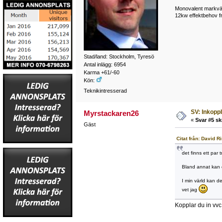
Monovalent markvärm
12kw effektbehov frå
Stad/land: Stockholm, Tyresö
Antal inlägg: 6954
Karma +61/-60
Kön:
Teknikintresserad
SV: Inkopp
Myrstackaren26
«
Svar #5 sk
Gäst
Citat från: David 
det finns ett par 
Bland annat kan de
I min värld kan de
vet jag
Kopplar du in vvc 