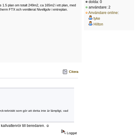
dolda: 0
 1.5 plan om totalt 249m2, ca 165m2 i ett plan, med
användare: 2
herm FTX och ventilerat Nivellgolv i entreplan.
Användare online
:
tyke
Hilton
Citera
yck-tekniskt som gör att detta inte är lämpligt, vad
 kallvattenrör till beredaren. ☺
Loggat