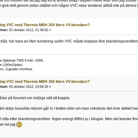
de om returen var att jag såg ett ej använt uttag i toppen märkt retur som jag trodde 
m gick dolt genom sidan istället och någon VVC-retur existerar alltså inte på denna 
ling VVC med Thermia MBH 300 liters VV-beredare?
rivet:
02 oktober 2012, 21:38:50 »
tråd, har bara en liten fundering varför VVC måste kopplas före blandningsventilen?
 Diplomat TWS 8 från -2006.
are (160m2/plan).
tem, 21grader inomhus.
ling VVC med Thermia MBH 300 liters VV-beredare?
rivet:
03 oktober 2012, 10:58:29 »
trådar på forumet om möjliga sätt att koppla.
t skilja huruvida returen går in i botten eller om man cirkulerar det övre skiktet har
t sitta efter blandningsventilen. Ingen energi tillförs ju i slingan. Men det kanske fin
vad vet jag