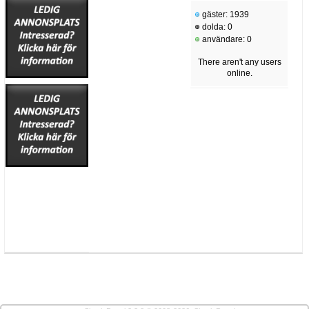
gäster: 1939
dolda: 0
användare: 0
There aren't any users
online.