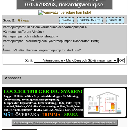
Sidor: [
1
]
Gå upp
SVARA
SKICKA ÄMNET
SKRIV UT
Värmepumpsforum allt om värmepump och värmepumpar
»
VärmepumpsForum Allmänt
»
Värmepumpar och installationsfrågor.
»
Värmepumpar - Mark/Berg och Sjövärmepumpar.
(Moderator:
Bertil
)
»
Ämne:
IVT eller Thermia bergvärmepump för stort hus?
Gå till:
Annonser