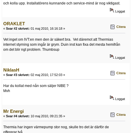
och kolla upp. Installatörens kunnande och service-mind är nog viktigast.
Loggat
ORAKLET
Citera
«
Svar #2 skrivet:
01 maj 2010, 16:16:18 »
Vet inget om IVT:en men den är säkert bra. Vet däremot att Thermias
internet styrning som ingår är grym. Duin inst kan fixa det mesta hemifrån
om det blir ngt problem. Thumbsup
Loggat
NiklasH
Citera
«
Svar #3 skrivet:
02 maj 2010, 17:52:03 »
Har du kollat med nån som säljer NIBE ?
Mvh
Loggat
Mr Energi
Citera
«
Svar #4 skrivet:
10 maj 2010, 09:21:35 »
Thermia har ingen värmepump stor nog, skulle tro det är därför de
offererar två.