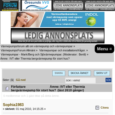
Värmepumpsforum allt om värmepump och värmepumpar
»
Menu ≡
VärmepumpsForum Allmänt
»
Värmepumpar och installationsfrågor.
»
Värmepumpar - Mark/Berg och Sjövärmepumpar.
(Moderator:
Bertil
) »
Ämne:
IVT eller Thermia bergvärmepump för stort hus?
SVARA
SKICKA ÄMNET
SKRIV UT
Sidor: [
1
]
Gå ned
Författare
Ämne: IVT eller Thermia
bergvärmepump för stort hus? (läst 2610 gånger)
0 medlemmar och 1 gäst tittar på detta ämne.
Sophia1983
Citera
«
skrivet:
01 maj 2010, 14:15:25 »