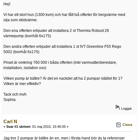
Hej!
Vi har ett stort hus (1300 kvm) och har fått två offerter för bergvärme med
olja som stödvärme:
Den ena offerten erbjuder att installera 2 st Thermia Robust 26
värmepump (borrhål 6x175)
Den andra offerten erbjuder att installera 1 st IVT Greenline F55 Rego
5002 (borrhål 6x170)
Priset är omkring 760 000 i båda offerten (inkl varmvattenberedare,
installation, isolation osv)
Vilken pump är bättre? Är det en nackdel att ha 2 pumpar istället för 1?
Vilken är mer effektiv?
Tack och mvh
Sophia
Loggat
Carl N
Citera
«
Svar #1 skrivet:
01 maj 2010, 15:46:05 »
Jag tror 2 pumpar är bättre än en, men i första hand bör du ta referenser