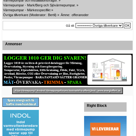
Värmepumpar och installationsfrågor.
»
Värmepumpar - Mark/Berg och Sjövärmepumpar.
»
Värmepumpar - Märkesspecifikt
»
Övriga tillverkare
(Moderator:
Bertil
) »
Ämne:
offeranoder
Gå till:
Annonser
Right Block