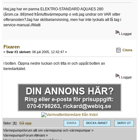
Hej,jag har en panna ELEKTRO-STANDARD AQUAES 280
(årsm.ca-.88)med frånluftsvärmepump o vvb.jag undrar om VAR sitter
offeranoden?Jag har skötselanvisning, men har inte lyckats att få tag i
service-manual.//Matti
Loggat
Fixaren
Citera
«
Svar #1 skrivet:
06 juli 2005, 12:42:47 »
I botten. Öppna nedre luckan och titta in och uppåt botten av
beredarkälet.
Loggat
Sidor: [
1
]
Gå upp
SVARA
SKICKA ÄMNET
SKRIV UT
Värmepumpsforum allt om värmepump och värmepumpar
»
VärmepumpsForum Allmänt
»