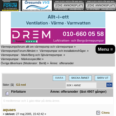
Värmepumpsforum allt om värmepump och värmepumpar
»
Menu ≡
VärmepumpsForum Allmänt
»
Värmepumpar och installationsfrågor.
»
Värmepumpar - Mark/Berg och Sjövärmepumpar.
»
Värmepumpar - Märkesspecifikt
»
Övriga tillverkare
(Moderator:
Bertil
) »
Ämne:
offeranoder
SVARA
SKICKA ÄMNET
SKRIV UT
Sidor: [
1
]
Gå ned
Författare
Ämne: offeranoder (läst 4907 gånger)
0 medlemmar och 1 gäst tittar på detta ämne.
aquaes
Citera
«
skrivet:
27 maj 2005, 15:42:42 »