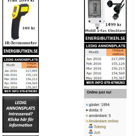
Online just nu!
gäster: 1994
dolda: 0
användare: 5
Användare online
:
Totning
JoA