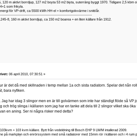
 120 m aktivt borrdjup, 127 m2 boyta 53 m2 biyta, suterräng byggt 1970. Tidigare 2,5 kbm olj
34+1 som frikyla.
nergi för VP-drift, ca 5500 kWh HH-el + komfortgolvvärme i snitt/år.
----------------------------------------------------------------------------
1245-8, 160 m aktivt borrdjup, ca 150 m2 boarea + en liten källare från 1912.
rivet:
06 april 2010, 07:30:51 »
Hur är det då med skillnaden i temp mellan 1a och sista radiatorn. Spelar det nån r
t, bara nyfiken.
.. Jag har idag 3 slingor men en är till golvärmen som inte har ständigt flöde så VP
g och trög slinga i källaren som jag har en tanke att dela till 2 slingor vilket ska ök
rvan en aning. Ser ni några risker med detta?
73 103kvm + 103 kvm källare. Bytt från vedeldning till Bosch EHP 9 LW/M intallerad 2009.
e på markplan och enrörssystem med små radiatorer med 15mm rör i källaren och i 4 rum på 