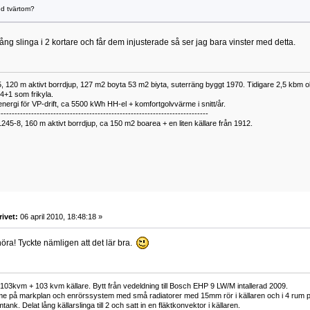
d tvärtom?
ång slinga i 2 kortare och får dem injusterade så ser jag bara vinster med detta.
 120 m aktivt borrdjup, 127 m2 boyta 53 m2 biyta, suterräng byggt 1970. Tidigare 2,5 kbm olj
34+1 som frikyla.
nergi för VP-drift, ca 5500 kWh HH-el + komfortgolvvärme i snitt/år.
----------------------------------------------------------------------------
1245-8, 160 m aktivt borrdjup, ca 150 m2 boarea + en liten källare från 1912.
rivet:
06 april 2010, 18:48:18 »
höra! Tyckte nämligen att det lär bra.
73 103kvm + 103 kvm källare. Bytt från vedeldning till Bosch EHP 9 LW/M intallerad 2009.
e på markplan och enrörssystem med små radiatorer med 15mm rör i källaren och i 4 rum på 
nk. Delat lång källarslinga till 2 och satt in en fläktkonvektor i källaren.