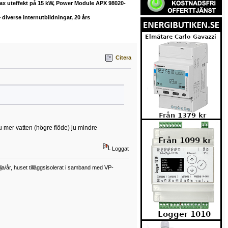
max uteffekt på 15 kW, Power Module APX 98020-
diverse internutbildningar, 20 års
Citera
Ju mer vatten (högre flöde) ju mindre
Loggat
a/år, huset tilläggsisolerat i samband med VP-