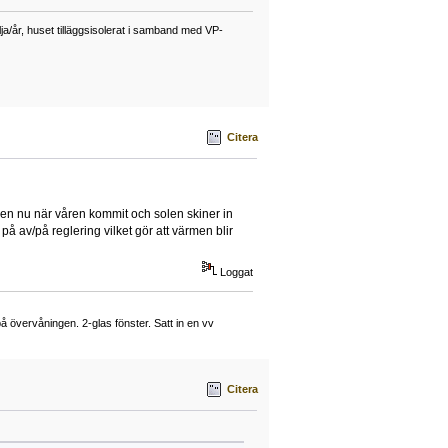
a/år, huset tilläggsisolerat i samband med VP-
Citera
a men nu när våren kommit och solen skiner in
 på av/på reglering vilket gör att värmen blir
Loggat
övervåningen. 2-glas fönster. Satt in en vv
Citera