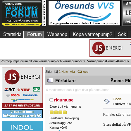
Startsida
Forum
Webshop
Köpa värmepump?
Sök
Värmepumpsforum allt om värmepump och värmepumpar
»
VärmepumpsForum Allmänt
»
Sidor: [
1
]
2
Next
Alla
Gå ned
Författare
Ämne: Flö
0 medlemmar och 1 gäst tittar på detta ämne.
Flöde
rigumuse
«
skrivet:
05 
Expert på värmepump
Kanske ställer sa
Stad/land: Jönköping
Antal inlägg: 254
Styrs deltat på VP
Karma +0/-0