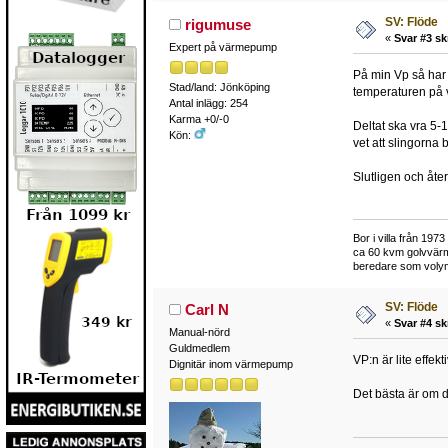
SV: Flöde
rigumuse
«
Svar #3 sk
Expert på värmepump
På min Vp så har j
Stad/land: Jönköping
temperaturen på va
Antal inlägg: 254
Karma +0/-0
Deltat ska vra 5-1
Kön:
vet att slingorna 
Slutligen och åter
Bor i villa från 19
ca 60 kvm golvvärm
beredare som volymta
SV: Flöde
Carl N
«
Svar #4 sk
Manual-nörd
Guldmedlem
VP:n är lite effek
Dignitär inom värmepump
Det bästa är om du