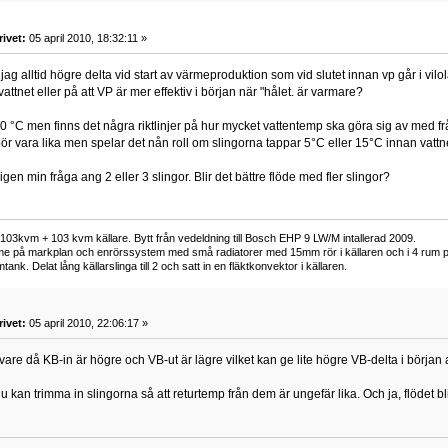
rivet:
05 april 2010, 18:32:11 »
ag alltid högre delta vid start av värmeproduktion som vid slutet innan vp går i vilol
ttnet eller på att VP är mer effektiv i början när "hålet. är varmare?
0 °C men finns det några riktlinjer på hur mycket vattentemp ska göra sig av med från 
bör vara lika men spelar det nån roll om slingorna tappar 5°C eller 15°C innan vattn
igen min fråga ang 2 eller 3 slingor. Blir det bättre flöde med fler slingor?
73 103kvm + 103 kvm källare. Bytt från vedeldning till Bosch EHP 9 LW/M intallerad 2009.
e på markplan och enrörssystem med små radiatorer med 15mm rör i källaren och i 4 rum på 
nk. Delat lång källarslinga till 2 och satt in en fläktkonvektor i källaren.
rivet:
05 april 2010, 22:06:17 »
tivare då KB-in är högre och VB-ut är lägre vilket kan ge lite högre VB-delta i börj
 kan trimma in slingorna så att returtemp från dem är ungefär lika. Och ja, flödet bl