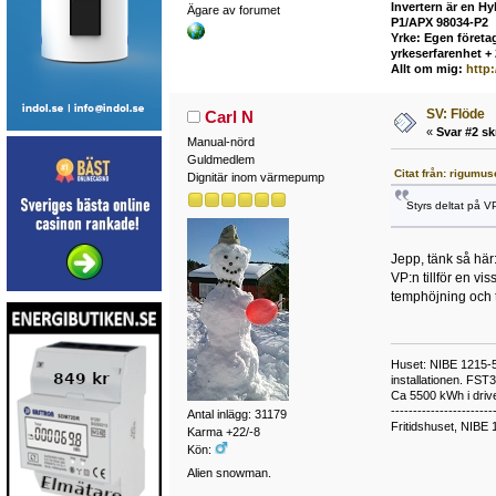
Invertern är en H
Ägare av forumet
P1/APX 98034-P2
Yrke: Egen företag
yrkeserfarenhet +
Allt om mig:
http
SV: Flöde
Carl N
«
Svar #2 sk
Manual-nörd
Guldmedlem
Citat från: rigumus
Dignitär inom värmepump
Styrs deltat på VP
Jepp, tänk så här
VP:n tillför en vi
temphöjning och 
Huset: NIBE 1215-5,
installationen. FST
Ca 5500 kWh i drive
-----------------------
Antal inlägg: 31179
Fritidshuset, NIBE 
Karma +22/-8
Kön:
Alien snowman.