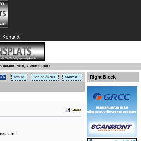
Kontakt
oderator:
Bertil
) »
Ämne:
Flöde
Right Block
SVARA
SKICKA ÄMNET
SKRIV UT
Citera
radiatorn?