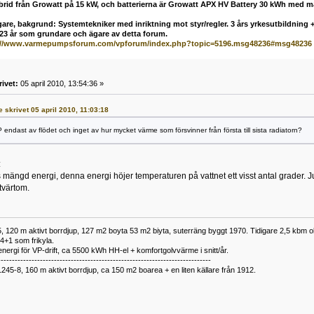
ybrid från Growatt på 15 kW, och batterierna är Growatt APX HV Battery 30 kWh med 
are, bakgrund: Systemtekniker med inriktning mot styr/regler. 3 års yrkesutbildning + 
 23 år som grundare och ägare av detta forum.
://www.varmepumpsforum.com/vpforum/index.php?topic=5196.msg48236#msg48236
rivet:
05 april 2010, 13:54:36 »
e skrivet 05 april 2010, 11:03:18
 endast av flödet och inget av hur mycket värme som försvinner från första till sista radiatorn?
:
ss mängd energi, denna energi höjer temperaturen på vattnet ett visst antal grader. 
tvärtom.
 120 m aktivt borrdjup, 127 m2 boyta 53 m2 biyta, suterräng byggt 1970. Tidigare 2,5 kbm olj
34+1 som frikyla.
nergi för VP-drift, ca 5500 kWh HH-el + komfortgolvvärme i snitt/år.
----------------------------------------------------------------------------
1245-8, 160 m aktivt borrdjup, ca 150 m2 boarea + en liten källare från 1912.