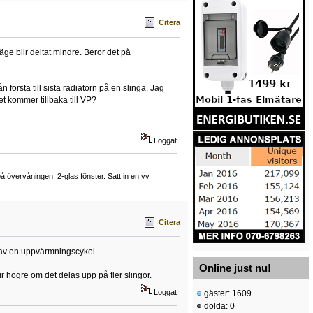
Citera
äge blir deltat mindre. Beror det på
första till sista radiatorn på en slinga. Jag
et kommer tillbaka till VP?
Loggat
övervåningen. 2-glas fönster. Satt in en vv
Citera
an av en uppvärmningscykel.
Online just nu!
ir högre om det delas upp på fler slingor.
Loggat
gäster: 1609
dolda: 0