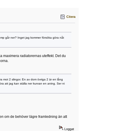
Citera
 temp går ner? Inget jag kommer försöka göra nåt
a maximera radiatorernas uteffekt. Det du
gorna.
ara mot 2 slingor. En av dom övriga 2 är en lång
öra att jag kan ställa ner kurvan en aning. Ser ni
lven om de behöver lägre framledning än att
Loggat