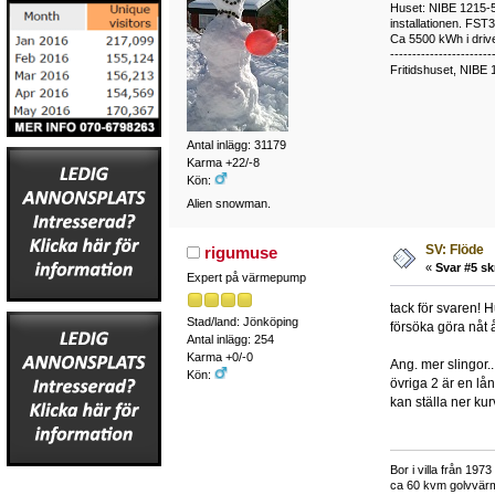
Huset: NIBE 1215-5,
installationen. FST
Ca 5500 kWh i drive
-----------------------
Fritidshuset, NIBE 
Antal inlägg: 31179
Karma +22/-8
Kön:
Alien snowman.
SV: Flöde
rigumuse
«
Svar #5 sk
Expert på värmepump
tack för svaren! 
Stad/land: Jönköping
försöka göra nåt å
Antal inlägg: 254
Karma +0/-0
Ang. mer slingor.
Kön:
övriga 2 är en lån
kan ställa ner ku
Bor i villa från 19
ca 60 kvm golvvärm