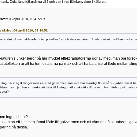
nk. Delat lång källarslinga till 2 och satt in en fläktkonvektor i källaren.
rivet:
06 april 2010, 10:41:21 »
e skrivet 06 april 2010, 07:30:51
Hur är det då med skillnaden i temp mellan 1a och sista radiatorn. Spelar det nån roll hur mycket
aturen sjunker beror på hur mycket effekt radiatorerna gör av med, man bör försök
öka uteffekten är att ha termostaterna på max och att ha balanserat flöde mellan slin
.. Jag har idag 3 slingor men en är till golvärmen som inte har ständigt flöde så VP jobbar mest b
källaren som jag har en tanke att dela till 2 slingor vilket ska öka flöde och även förhoppningsvis g
detta?
men ingen shunt?
du kan ha ett litet men jämnt flöde till golvvärmen och att värmen då shuntas till go
glering på dessa.