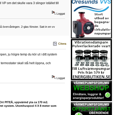
 VP om det skulle vara 3 slingor istället till
Loggat
övervåningen. 2-glas fönster. Satt in en vv
Citera
mpen, ju högre temp du kör ut i ditt system
 termostater skall stå helt öppna, och
Loggat
 Ort PITEÅ, uppvärmd yta ca 170 m2.
buret system. Utomhuspool 4 X 8 meter som