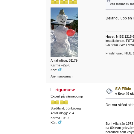
Vad menar du me
Delar du upp en l
Huset: NIBE 1215-5,
installationen. FST
Ca 5500 kWh i drive
-----------------------
Fritidshuset, NIBE 
Antal inlägg: 31179
Karma +22/-8
Kön:
Alien snowman.
SV: Flöde
rigumuse
«
Svar #9 sk
Expert på värmepump
Det var skönt att 
Stad/land: Jönköping
Antal inlägg: 254
Karma +0/-0
Kön:
Bor i villa från 19
ca 60 kvm golvvärm
beredare som volymta