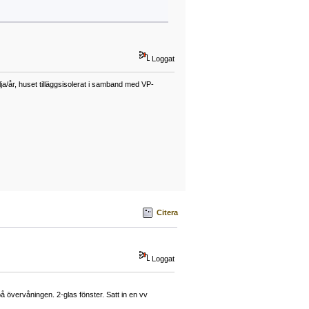
Loggat
a/år, huset tilläggsisolerat i samband med VP-
Citera
Loggat
övervåningen. 2-glas fönster. Satt in en vv