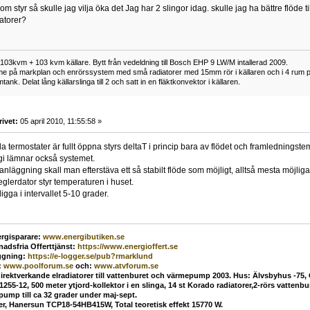
m styr så skulle jag vilja öka det Jag har 2 slingor idag. skulle jag ha bättre flöde till
atorer?
73 103kvm + 103 kvm källare. Bytt från vedeldning till Bosch EHP 9 LW/M intallerad 2009.
e på markplan och enrörssystem med små radiatorer med 15mm rör i källaren och i 4 rum på 
nk. Delat lång källarslinga till 2 och satt in en fläktkonvektor i källaren.
rivet:
05 april 2010, 11:55:58 »
lla termostater är fullt öppna styrs deltaT i princip bara av flödet och framledningste
gi lämnar också systemet.
läggning skall man efterstäva ett så stabilt flöde som möjligt, alltså mesta möjliga
lerdator styr temperaturen i huset.
ligga i intervallet 5-10 grader.
rgisparare:
www.energibutiken.se
nadsfria Offerttjänst
:
https://www.energioffert.se
ggning:
https://e-logger.se/pub?rmarklund
:
www.poolforum.se
och:
www.atvforum.se
direktverkande elradiatorer till vattenburet och värmepump 2003. Hus: Älvsbyhus -75,
55-12, 500 meter ytjord-kollektor i en slinga, 14 st Korado radiatorer,2-rörs vatten
mp till ca 32 grader under maj-sept.
ler, Hanersun TCP18-54HB415W, Total teoretisk effekt 15770 W.