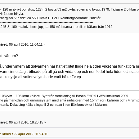
 120 m aktivt borrdjup, 127 m2 boyta 53 m2 biyta, suterräng byggt 1970. Tidigare 2,5 kbm olj
34+1 som frikyla.
nergi för VP-drift, ca 5500 kWh HH-el + komfortgolvvärme i snitt/år.
----------------------------------------------------------------------------
1245-8, 160 m aktivt borrdjup, ca 150 m2 boarea + en liten källare från 1912.
rivet:
06 april 2010, 11:04:11 »
d tvärtom?
å under vintern att golvärmen har haft ett litet flöde hela tiden vilket har funkat br
t varmt inne. Jag tröttnade på att gå och vrida upp och ner flödet hela tiden och satte
att utnyttja all vattenvolym hade varit bätre för vp.
73 103kvm + 103 kvm källare. Bytt från vedeldning till Bosch EHP 9 LW/M intallerad 2009.
e på markplan och enrörssystem med små radiatorer med 15mm rör i källaren och i 4 rum på 
nk. Delat lång källarslinga till 2 och satt in en fläktkonvektor i källaren.
rivet:
06 april 2010, 18:26:15 »
e skrivet 06 april 2010, 11:04:11