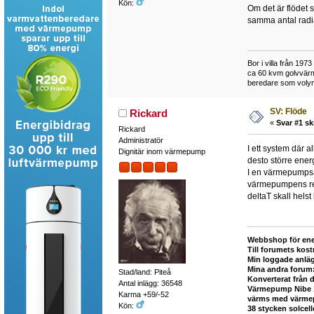
Kön:
Om det är flödet so
samma antal radi
Bor i villa från 19
ca 60 kvm golvvärm
beredare som volymta
SV: Flöde
Rickard
«
Svar #1 sk
Rickard
Administratör
I ett system där a
Dignitär inom värmepump
desto större ener
I en värmepumpsan
värmepumpens reg
deltaT skall helst 
Webbshop för ene
Till forumets kost
Min loggade anlä
Mina andra forum
Stad/land: Piteå
Konverterat från 
Antal inlägg: 36548
Värmepump Nibe 12
Karma +59/-52
värms med värmepu
Kön:
38 stycken solcel