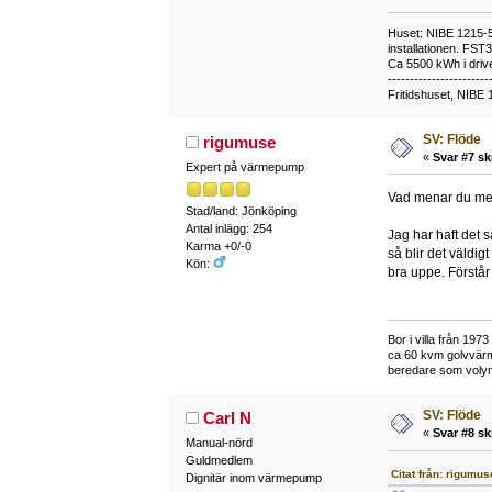
Huset: NIBE 1215-5,
installationen. FST
Ca 5500 kWh i drive
-----------------------
Fritidshuset, NIBE 
SV: Flöde
rigumuse
«
Svar #7 sk
Expert på värmepump
Vad menar du me
Stad/land: Jönköping
Antal inlägg: 254
Jag har haft det s
Karma +0/-0
så blir det väldig
Kön:
bra uppe. Förstår 
Bor i villa från 19
ca 60 kvm golvvärm
beredare som volymta
SV: Flöde
Carl N
«
Svar #8 sk
Manual-nörd
Guldmedlem
Citat från: rigumus
Dignitär inom värmepump