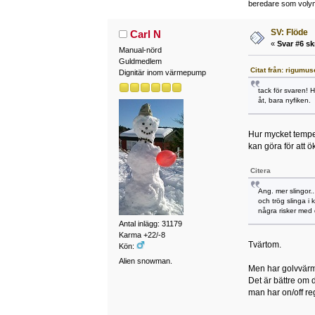
beredare som volymta
SV: Flöde
Carl N
«
Svar #6 sk
Manual-nörd
Guldmedlem
Citat från: rigumus
Dignitär inom värmepump
tack för svaren! 
åt, bara nyfiken.
Hur mycket temper
kan göra för att 
Citera
Ang. mer slingor.
och trög slinga i 
några risker med 
Antal inlägg: 31179
Karma +22/-8
Tvärtom.
Kön:
Alien snowman.
Men har golvvär
Det är bättre om 
man har on/off re