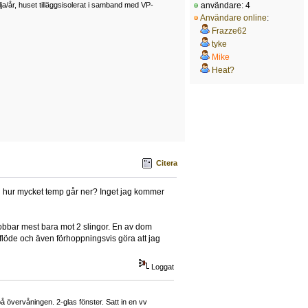
användare: 4
a/år, huset tilläggsisolerat i samband med VP-
Användare online
:
Frazze62
tyke
Mike
Heat?
Citera
oll hur mycket temp går ner? Inget jag kommer
 jobbar mest bara mot 2 slingor. En av dom
a flöde och även förhoppningsvis göra att jag
Loggat
övervåningen. 2-glas fönster. Satt in en vv