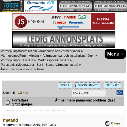
Värmepumpsforum allt om värmepump och värmepumpar
»
Menu ≡
VärmepumpsForum Allmänt
»
Värmepumpar och installationsfrågor.
»
Värmepumpar - Luft/luft
»
Märkesspecifikt luft/luft
»
Panasonic
(Moderatorer:
Bertil
,
Bosse-värmepumpsdo
) »
Ämne:
mera panasonicproblem
SVARA
SKICKA ÄMNET
SKRIV UT
Sidor: [
1
]
Gå ned
Författare
Ämne: mera panasonicproblem (läst
1712 gånger)
0 medlemmar och 1 gäst tittar på detta ämne.
matand
Citera
«
skrivet:
09 februari 2010, 10:42:36 »