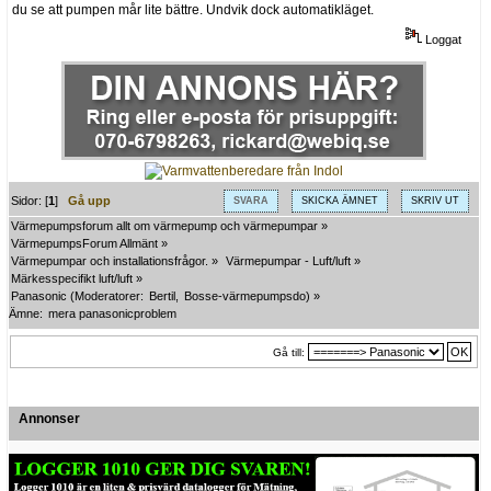
du se att pumpen mår lite bättre. Undvik dock automatikläget.
Loggat
Sidor: [
1
]
Gå upp
SVARA
SKICKA ÄMNET
SKRIV UT
Värmepumpsforum allt om värmepump och värmepumpar
»
VärmepumpsForum Allmänt
»
Värmepumpar och installationsfrågor.
»
Värmepumpar - Luft/luft
»
Märkesspecifikt luft/luft
»
Panasonic
(Moderatorer:
Bertil
,
Bosse-värmepumpsdo
) »
Ämne:
mera panasonicproblem
Gå till:
Annonser