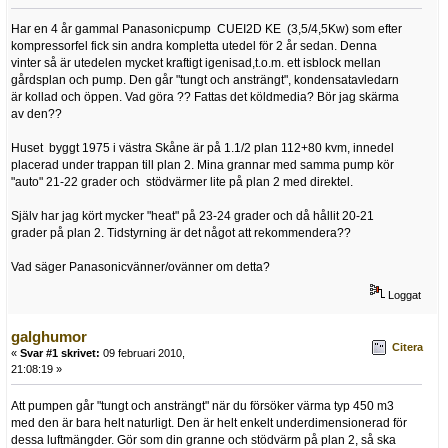
Har en 4 år gammal Panasonicpump CUEI2D KE (3,5/4,5Kw) som efter
kompressorfel fick sin andra kompletta utedel för 2 år sedan. Denna
vinter så är utedelen mycket kraftigt igenisad,t.o.m. ett isblock mellan
gårdsplan och pump. Den går "tungt och ansträngt", kondensatavledarn
är kollad och öppen. Vad göra ?? Fattas det köldmedia? Bör jag skärma
av den??
Huset byggt 1975 i västra Skåne är på 1.1/2 plan 112+80 kvm, innedel
placerad under trappan till plan 2. Mina grannar med samma pump kör
"auto" 21-22 grader och stödvärmer lite på plan 2 med direktel.
Själv har jag kört mycker "heat" på 23-24 grader och då hållit 20-21
grader på plan 2. Tidstyrning är det något att rekommendera??
Vad säger Panasonicvänner/ovänner om detta?
Loggat
galghumor
Citera
«
Svar #1 skrivet:
09 februari 2010,
21:08:19 »
Att pumpen går "tungt och ansträngt" när du försöker värma typ 450 m3
med den är bara helt naturligt. Den är helt enkelt underdimensionerad för
dessa luftmängder. Gör som din granne och stödvärm på plan 2, så ska