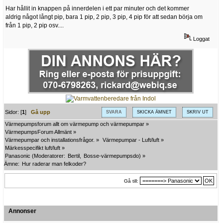
Har hållit in knappen på innerdelen i ett par minuter och det kommer
aldrig något långt pip, bara 1 pip, 2 pip, 3 pip, 4 pip för att sedan börja om
från 1 pip, 2 pip osv....
Loggat
Sidor: [
1
]
Gå upp
SVARA
SKICKA ÄMNET
SKRIV UT
Värmepumpsforum allt om värmepump och värmepumpar
»
VärmepumpsForum Allmänt
»
Värmepumpar och installationsfrågor.
»
Värmepumpar - Luft/luft
»
Märkesspecifikt luft/luft
»
Panasonic
(Moderatorer:
Bertil
,
Bosse-värmepumpsdo
) »
Ämne:
Hur raderar man felkoder?
Gå till:
Annonser