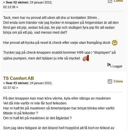
Citera
«
Svar #2 skrivet:
24 januari 2010,
02:13:36 »
Tack, men har nu provat allt utom att dra ur kontakten 30min...
Det enda som händer när jag trycker in knappen på högersidan är att den
först ger ett pip, sedan två pip, tre pip och slutligen fyra pip för att sedan
börja om på ett pip, vad menas med det?
Har provat att trycka på reset & check efter varje utan framgång dock
Trycker jag på check-knappen snabbt kommer H99 upp i "displayen" på
själva pumpen, men det hjälper ju inte så mycket
Loggat
TS Comfort AB
Citera
«
Svar #3 skrivet:
24 januari 2010,
02:37:42 »
På den knappen kan man köra värme, kyla eller stänga av maskinen
Vet då inte varför ni inte får bort felkoden.
Har ni haft fel på maskinen så timerlampan har börjat blinka eller varför
tittade ni på felkoder ?
Om ni haft fel på maskinen är det åtgärdat ?
Som jag skev tidigare är det ibland helt hopplöst att få bort en felkod av