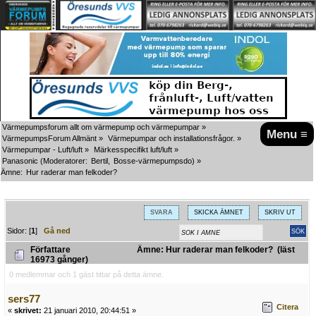
Värmepumpsforum allt om värmepump och värmepumpar
»
Menu ≡
VärmepumpsForum Allmänt
»
Värmepumpar och installationsfrågor.
»
Värmepumpar - Luft/luft
»
Märkesspecifikt luft/luft
»
Panasonic
(Moderatorer:
Bertil
,
Bosse-värmepumpsdo
) »
Ämne:
Hur raderar man felkoder?
SVARA
SKICKA ÄMNET
SKRIV UT
Sidor: [
1
]
Gå ned
Författare
Ämne: Hur raderar man felkoder? (läst
16973 gånger)
0 medlemmar och 1 gäst tittar på detta ämne.
sers77
Citera
«
skrivet:
21 januari 2010, 20:44:51 »