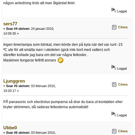
någon anledning trots att man åtgärdat felet.
Loggat
sers77
Citera
«
Svar #4 skrivet:
24 januari 2010,
14:09:35 »
Ingen timerlampa som blinkat, men körde den på kyla när det var runt -15
ºC ute för att smälta isen i utedelen (gick inte bort med vatten) och
därefter kollade jag bara om det var några felkoder...
Maskinen fungerar felfritt annars
Loggat
Ljunggren
Citera
«
Svar #5 skrivet:
03 februari 2010,
19:20:17 »
PÅ panasonic och electrolux pumparna så drar du bara ut kontakten eller
bryter strömmen, då raderas felkoderna automatiskt!
Loggat
Ubbe0
Citera
«
Svar #6 skrivet:
03 februari 2010,