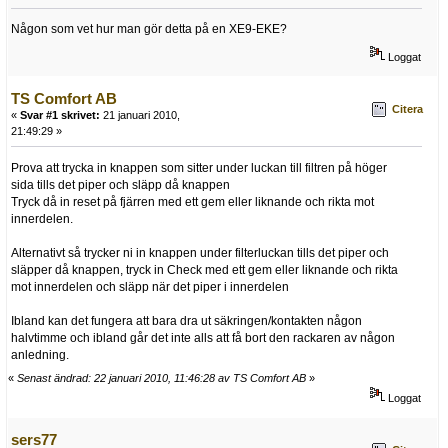
Någon som vet hur man gör detta på en XE9-EKE?
Loggat
TS Comfort AB
Citera
«
Svar #1 skrivet:
21 januari 2010,
21:49:29 »
Prova att trycka in knappen som sitter under luckan till filtren på höger
sida tills det piper och släpp då knappen
Tryck då in reset på fjärren med ett gem eller liknande och rikta mot
innerdelen.
Alternativt så trycker ni in knappen under filterluckan tills det piper och
släpper då knappen, tryck in Check med ett gem eller liknande och rikta
mot innerdelen och släpp när det piper i innerdelen
Ibland kan det fungera att bara dra ut säkringen/kontakten någon
halvtimme och ibland går det inte alls att få bort den rackaren av någon
anledning.
«
Senast ändrad: 22 januari 2010, 11:46:28 av TS Comfort AB
»
Loggat
sers77