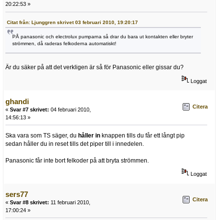
20:22:53 »
Citat från: Ljunggren skrivet 03 februari 2010, 19:20:17
PÅ panasonic och electrolux pumparna så drar du bara ut kontakten eller bryter
strömmen, då raderas felkoderna automatiskt!
Är du säker på att det verkligen är så för Panasonic eller gissar du?
Loggat
ghandi
Citera
«
Svar #7 skrivet:
04 februari 2010,
14:56:13 »
Ska vara som TS säger, du
håller in
knappen tills du får ett långt pip
sedan håller du in reset tills det piper till i innedelen.
Panasonic får inte bort felkoder på att bryta strömmen.
Loggat
sers77
Citera
«
Svar #8 skrivet:
11 februari 2010,
17:00:24 »