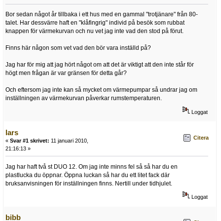
Bor sedan något år tillbaka i ett hus med en gammal "trotjänare" från 80-
talet. Har dessvärre haft en "klåfingrig" individ på besök som rubbat
knappen för värmekurvan och nu vet jag inte vad den stod på förut.
Finns här någon som vet vad den bör vara inställd på?
Jag har för mig att jag hört något om att det är viktigt att den inte står för
högt men frågan är var gränsen för detta går?
Och eftersom jag inte kan så mycket om värmepumpar så undrar jag om
inställningen av värmekurvan påverkar rumstemperaturen.
Loggat
lars
Citera
«
Svar #1 skrivet:
11 januari 2010,
21:16:13 »
Jag har haft två st DUO 12. Om jag inte minns fel så så har du en
plastlucka du öppnar. Öppna luckan så har du ett litet fack där
bruksanvisningen för inställningen finns. Nertill under tidhjulet.
Loggat
bibb