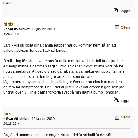
stannar.
Loggat
bibb
Citera
«
Svar #5 skrivet:
12 januari 2010,
16:56:34 »
Lars - Vill du kolla dina gamla papper när du kommer hem så är jag
väldigt tacksam för det. Tack så länge.
Bertil - Jag förstår att varje hus är unikt men kruxet i mitt fall är att jag har
ett svagt minne av att man sagt till mig att det är viktigt att inte köra på för
hög värmekurva. Att det förvisso går att ställa värmekurvan upp till 2 men
att man inte får ställa den högre än X eftersom det är ett
lågtemperatursystem och att inställningar över denna nivå kan medföra
en fara för kompressorn. Och - det är just X, dvs var gränsen går, som jag
undrar över. Vill inte gärna förkorta livet på min gamla pump i onödan.
Loggat
lars
Citera
«
Svar #6 skrivet:
12 januari 2010,
20:16:22 »
Jag återkommer om ett par dagar. Nu när det är så kallt är det väl