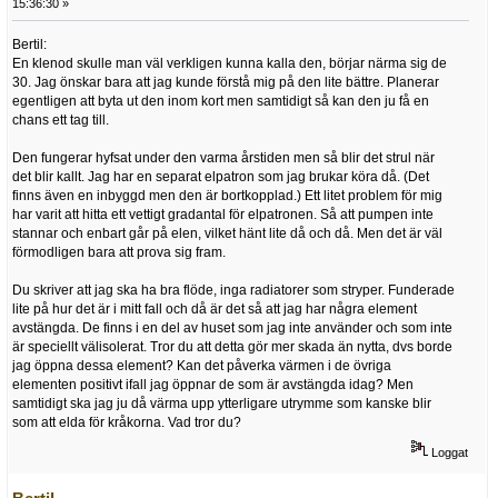
15:36:30 »
Bertil:
En klenod skulle man väl verkligen kunna kalla den, börjar närma sig de
30. Jag önskar bara att jag kunde förstå mig på den lite bättre. Planerar
egentligen att byta ut den inom kort men samtidigt så kan den ju få en
chans ett tag till.
Den fungerar hyfsat under den varma årstiden men så blir det strul när
det blir kallt. Jag har en separat elpatron som jag brukar köra då. (Det
finns även en inbyggd men den är bortkopplad.) Ett litet problem för mig
har varit att hitta ett vettigt gradantal för elpatronen. Så att pumpen inte
stannar och enbart går på elen, vilket hänt lite då och då. Men det är väl
förmodligen bara att prova sig fram.
Du skriver att jag ska ha bra flöde, inga radiatorer som stryper. Funderade
lite på hur det är i mitt fall och då är det så att jag har några element
avstängda. De finns i en del av huset som jag inte använder och som inte
är speciellt välisolerat. Tror du att detta gör mer skada än nytta, dvs borde
jag öppna dessa element? Kan det påverka värmen i de övriga
elementen positivt ifall jag öppnar de som är avstängda idag? Men
samtidigt ska jag ju då värma upp ytterligare utrymme som kanske blir
som att elda för kråkorna. Vad tror du?
Loggat