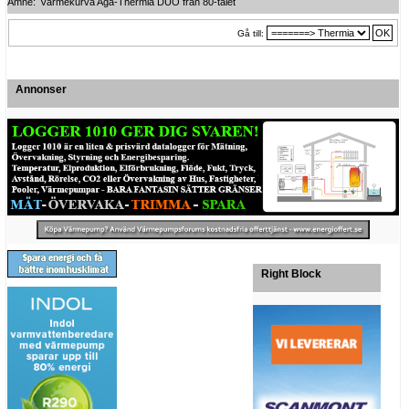
Ämne:
Värmekurva Aga-Thermia DUO från 80-talet
Gå till:
Annonser
Right Block