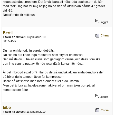
knappast något problem. Det är väl bara att höja röda spaken,om du kör
med "sol". Jag har för mig att jag höjde den så att kurvan nådde 47 grader
vid -15.
Det stämde för mitt hus.
Loggat
Bertil
Citera
«
Svar #7 skrivet:
13 januari 2010,
00:05:45 »
Du har en klenod, fin agrejor det där..
Du ska ha bra flöde inga radiatorer som stryper en massa.
Sen måste du ju ha en kurva som ger lagom värme, och dessutom ska
den inte stanna pga av för hög retur då är kurvan för hög....
Är det inbyggd elpatron? Har du det så undvik att använda den, körs den
då höjer du ju tempen även för kompressorn.
Bättre då att spetsa med löst element eller elda i kamin.
Men det är bra att ha elpatronen aktiverad om man åker bort på fall
kompressorn felar.
Loggat
bibb
Citera
«
Svar #8 skrivet:
13 januari 2010,