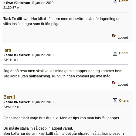
Citera
«
Svar #2 skrivet:
11 januari 2010,
21:30:57 »
Tack för ditt svar. Har kikat i foldern men dessvärre står där ingenting om
vilka inställningar som är lämpliga.
Loggat
lars
Citera
«
Svar #3 skrivet:
11 januari 2010,
23:11:10 »
Jag är på resa men skall kolla i mina gamla papper när jag kommer hem.
Jag körde utan nattsänkning. Kurvlutningen kommer jag inte ihåg.
Loggat
Bertil
Citera
«
Svar #4 skrivet:
11 januari 2010,
23:51:57 »
Finns inget facit varje hus är unikt. Men ett tips kan man iofs få i papper.
Du måste ställa in så det blir lagomt varmt.
Sen kolla när det är riktigt kallt så inte det går elpatron så att kompressorn