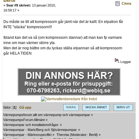
Bertil
Citera
«
Svar #9 skrivet:
13 januari 2010,
16:59:17 »
Du måste se till att kompressorn går jämt när det är kallt. En elpatron får
INTE "släcka" kompressorn!!!
Ibland kan det va så (om kompressorn stannar) att man kan fp varmare
inne om man värmer större yta.
Men det är nog bättre om du lyckas ställa elpannan så att kompressorn
går HELA TIDEN
Loggat
Sidor: [
1
]
Gå upp
SVARA
SKICKA ÄMNET
SKRIV UT
Värmepumpsforum allt om värmepump och värmepumpar
»
VärmepumpsForum Allmänt
»
Värmepumpar och installationsfrågor.
»
Värmepumpar - Mark/Berg och Sjövärmepumpar.
»
Värmepumpar - Märkesspecifikt
»
Thermia
(Moderator:
Bertil
) »