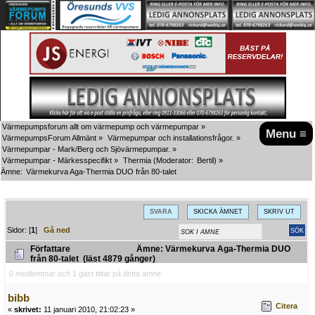
Värmepumpsforum allt om värmepump och värmepumpar
»
Menu ≡
VärmepumpsForum Allmänt
»
Värmepumpar och installationsfrågor.
»
Värmepumpar - Mark/Berg och Sjövärmepumpar.
»
Värmepumpar - Märkesspecifikt
»
Thermia
(Moderator:
Bertil
) »
Ämne:
Värmekurva Aga-Thermia DUO från 80-talet
SVARA
SKICKA ÄMNET
SKRIV UT
Sidor: [
1
]
Gå ned
Författare
Ämne: Värmekurva Aga-Thermia DUO
från 80-talet (läst 4879 gånger)
0 medlemmar och 1 gäst tittar på detta ämne.
bibb
Citera
«
skrivet:
11 januari 2010, 21:02:23 »