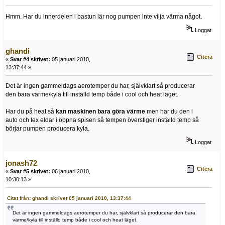
Hmm. Har du innerdelen i bastun lär nog pumpen inte vilja värma något.
Loggat
ghandi
Citera
«
Svar #4 skrivet:
05 januari 2010,
13:37:44 »
Det är ingen gammeldags aerotemper du har, självklart så producerar
den bara värme/kyla till inställd temp både i cool och heat läget.
Har du på heat så
kan maskinen bara göra värme
men har du den i
auto och tex eldar i öppna spisen så tempen överstiger inställd temp så
börjar pumpen producera kyla.
Loggat
jonash72
Citera
«
Svar #5 skrivet:
06 januari 2010,
10:30:13 »
Citat från: ghandi skrivet 05 januari 2010, 13:37:44
Det är ingen gammeldags aerotemper du har, självklart så producerar den bara
värme/kyla till inställd temp både i cool och heat läget.