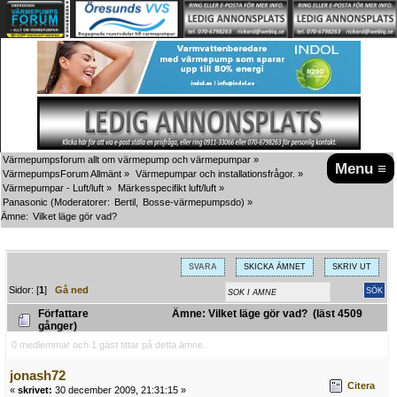
Värmepumpsforum allt om värmepump och värmepumpar
»
Menu ≡
VärmepumpsForum Allmänt
»
Värmepumpar och installationsfrågor.
»
Värmepumpar - Luft/luft
»
Märkesspecifikt luft/luft
»
Panasonic
(Moderatorer:
Bertil
,
Bosse-värmepumpsdo
) »
Ämne:
Vilket läge gör vad?
SVARA
SKICKA ÄMNET
SKRIV UT
Sidor: [
1
]
Gå ned
Författare
Ämne: Vilket läge gör vad? (läst 4509
gånger)
0 medlemmar och 1 gäst tittar på detta ämne.
jonash72
Citera
«
skrivet:
30 december 2009, 21:31:15 »