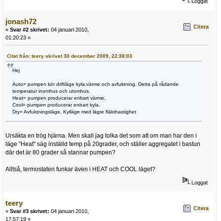
Loggat
jonash72
Citera
«
Svar #2 skrivet:
04 januari 2010,
01:20:23 »
Citat från: teery skrivet 30 december 2009, 22:38:03
Hej
Auto= pumpen kör driftläge kyla,värme och avfuktning. Detta på rådande
temperatur inomhus och utomhus.
Heat= pumpen producerar enbart värme.
Cool= pumpen producerar enbart kyla.
Dry= Avfuktningsläge. Kylläge med lägre fläkthastighet
Ursäkta en trög hjärna. Men skall jag tolka det som att om man har den i
läge "Heat" säg inställd temp på 20grader, och ställer aggregatet i bastun
där det är 80 grader så stannar pumpen?
Alltså, termostaten funkar även i HEAT och COOL läget?
Loggat
teery
Citera
«
Svar #3 skrivet:
04 januari 2010,
17:57:19 »