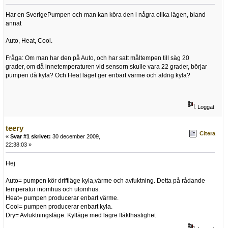
Har en SverigePumpen och man kan köra den i några olika lägen, bland
annat
Auto, Heat, Cool.
Fråga: Om man har den på Auto, och har satt måltempen till säg 20
grader, om då innetemperaturen vid sensorn skulle vara 22 grader, börjar
pumpen då kyla? Och Heat läget ger enbart värme och aldrig kyla?
Loggat
teery
Citera
«
Svar #1 skrivet:
30 december 2009,
22:38:03 »
Hej
Auto= pumpen kör driftläge kyla,värme och avfuktning. Detta på rådande
temperatur inomhus och utomhus.
Heat= pumpen producerar enbart värme.
Cool= pumpen producerar enbart kyla.
Dry= Avfuktningsläge. Kylläge med lägre fläkthastighet