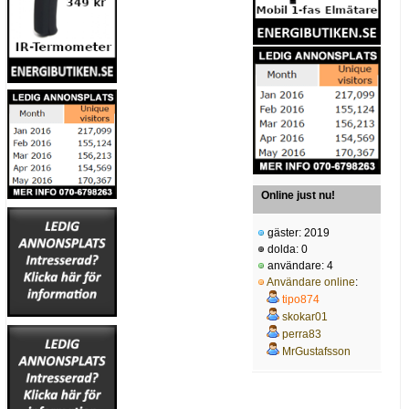
Online just nu!
gäster: 2019
dolda: 0
användare: 4
Användare online
:
tipo874
skokar01
perra83
MrGustafsson