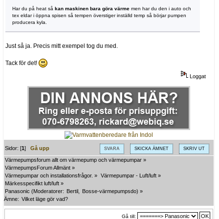
Har du på heat så
kan maskinen bara göra värme
men har du den i auto och
tex eldar i öppna spisen så tempen överstiger inställd temp så börjar pumpen
producera kyla.
Just så ja. Precis mitt exempel tog du med.
Tack för det!
Loggat
Sidor: [
1
]
Gå upp
SVARA
SKICKA ÄMNET
SKRIV UT
Värmepumpsforum allt om värmepump och värmepumpar
»
VärmepumpsForum Allmänt
»
Värmepumpar och installationsfrågor.
»
Värmepumpar - Luft/luft
»
Märkesspecifikt luft/luft
»
Panasonic
(Moderatorer:
Bertil
,
Bosse-värmepumpsdo
) »
Ämne:
Vilket läge gör vad?
Gå till: