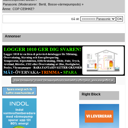
Panasonic
(Moderatorer:
Bertil
,
Bosse-värmepumpsdo
) »
Ämne:
COP CE9HKE?
Gå till:
Annonser
Right Block