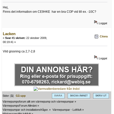
Hej,
Finns det information om CE9HKE har en bra COP vid till ex. -10C?
Loggat
Lacken
Citera
«
Svar #1 skrivet:
22 oktober 2009,
00:19:41 »
Vild gissning ca 2,7-2,8
Loggat
Sidor: [
1
]
Gå upp
SVARA
SKICKA ÄMNET
SKRIV UT
Värmepumpsforum allt om värmepump och värmepumpar
»
VärmepumpsForum Allmänt
»
Värmepumpar och installationsfrågor.
»
Värmepumpar - Luft/luft
»
Märkesspecifikt luft/luft
»