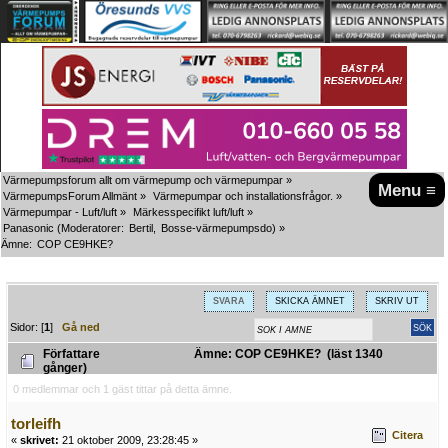
Värmepumpsforum allt om värmepump och värmepumpar
»
Menu ≡
VärmepumpsForum Allmänt
»
Värmepumpar och installationsfrågor.
»
Värmepumpar - Luft/luft
»
Märkesspecifikt luft/luft
»
Panasonic
(Moderatorer:
Bertil
,
Bosse-värmepumpsdo
) »
Ämne:
COP CE9HKE?
SVARA
SKICKA ÄMNET
SKRIV UT
Sidor: [
1
]
Gå ned
Författare
Ämne: COP CE9HKE? (läst 1340
gånger)
0 medlemmar och 1 gäst tittar på detta ämne.
torleifh
Citera
«
skrivet:
21 oktober 2009, 23:28:45 »