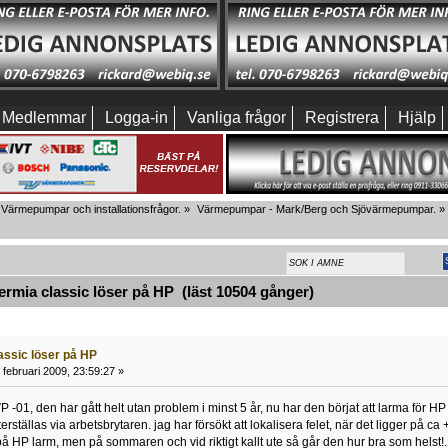
Medlemmar
Logga-in
Vanliga frågor
Registrera
Hjälp
Värmepumpar och installationsfrågor.
»
Värmepumpar - Mark/Berg och Sjövärmepumpar.
»
mia classic löser på HP (läst 10504 gånger)
assic löser på HP
februari 2009, 23:59:27 »
 -01, den har gått helt utan problem i minst 5 år, nu har den börjat att larma för HP 
återställas via arbetsbrytaren. jag har försökt att lokalisera felet, när det ligger på c
på HP larm, men på sommaren och vid riktigt kallt ute så går den hur bra som helst!.