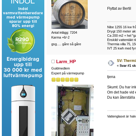
Flyttat av Bertil
Nibe 1255 16 kw frå
Drygt 150 meter akt
Antal inlägg: 7204
Ca 200 m2 + hel "ga
Karma +6/-2
Enskild vattentäkt 
gsg..... gåre så gåre
Thermia villa 75, 15
IVT 25 kwh med fyra
SV: Thermi
Larm_HP
«
Svar #1 sk
Guldmedlem
Expert på värmepump
tjena
Skumt. Du har int
Om det hade vid e
Du kan återställ
Vattenglaset är halvf