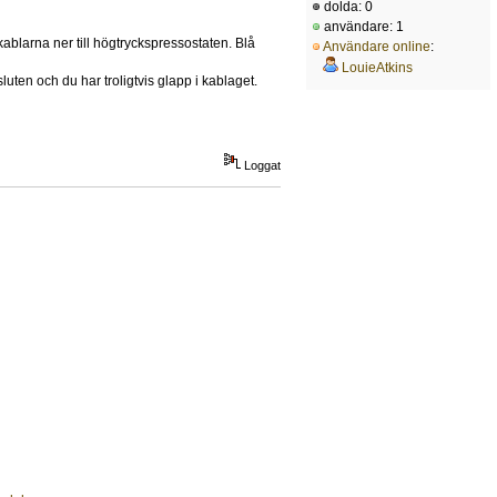
dolda: 0
användare: 1
kablarna ner till högtryckspressostaten. Blå
Användare online
:
LouieAtkins
luten och du har troligtvis glapp i kablaget.
Loggat