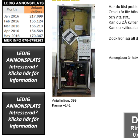
Har du löst prob
Om du är lite händ
och vita stift..
Kan du DÅ kvittera
Kan du kvittera la
Dock tror jag att
Vattenglaset är halvf
Antal inlägg: 399
Karma +1/-1