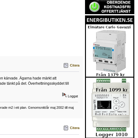
Citera
en kärvade. Ägarna hade märkt att
ade tänkt på det. Överhettningsskyddet till
Loggat
ade m2 i ett plan. Genomsnitt/år maj 2002 till maj
Citera