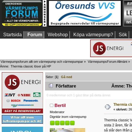
Startsida
Forum
Webshop
Köpa värmepump?
Sök
Värmepumpsforum allt om värmepump och värmepumpar
»
VärmepumpsForum Allmänt
»
Ämne:
Thermia classic löser på HP 
Sidor: [
1
]
Gå ned
Författare
Ämne: Ther
0 medlemmar och 1 gäst tittar på detta ämne.
Thermia cl
Bertil
«
skrivet:
26 
Moderator
Dignitär inom värmepump
Thermia classic VP
sista 2 åren, får 
så slår den ifrån 