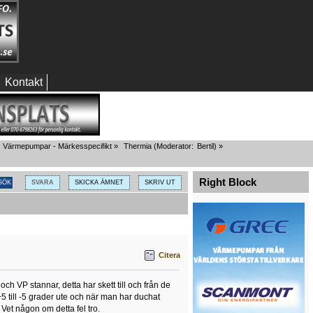
Kontakt
Värmepumpar - Märkesspecifikt
»
Thermia
(Moderator:
Bertil
) »
Right Block
SVARA
SKICKA ÄMNET
SKRIV UT
Citera
och VP stannar, detta har skett till och från de
a +5 till -5 grader ute och när man har duchat
 Vet någon om detta fel tro.