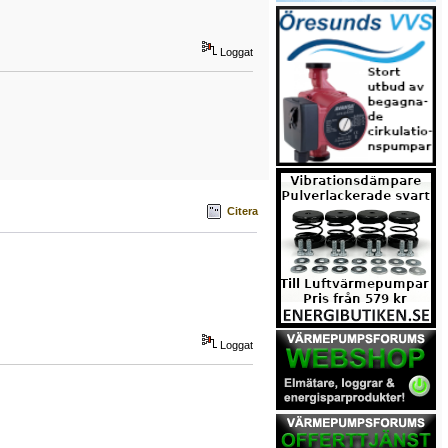
Loggat
Citera
Loggat