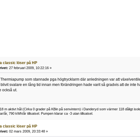
a classic löser på HP
rivet:
27 februari 2009, 10:22:16 »
en Thermiapump som stannade pga högtrycklarm där anledningen var att växelventil
livit svalare en lång tid innan men förändringen hade varit så gradvis att de inte h
e också ut.
 m aktivt hål (Cirka 0 grader på KBin på senvintern) i Danderyd som värmer 118 dåligt isoler
r/år, 790 kWh/år tillsatsel. Pumpen klarar ca -3 utan tillsatsel.
a classic löser på HP
rivet:
02 mars 2009, 20:33:48 »