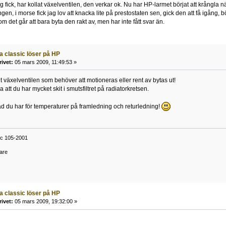
g fick, har kollat växelventilen, den verkar ok. Nu har HP-larmet börjat att krångla när
gen, i morse fick jag lov att knacka lite på prestostaten sen, gick den att få igång, bör
 det går att bara byta den rakt av, men har inte fått svar än.
a classic löser på HP
rivet:
05 mars 2009, 11:49:53 »
et växelventilen som behöver att motioneras eller rent av bytas ut!
 att du har mycket skit i smutsfiltret på radiatorkretsen.
ad du har för temperaturer på framledning och returledning!
ic 105-2001
are
a classic löser på HP
rivet:
05 mars 2009, 19:32:00 »