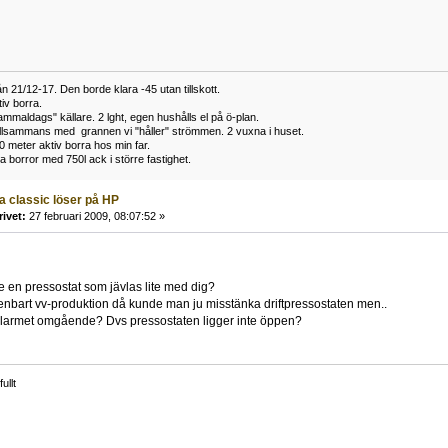
n 21/12-17. Den borde klara -45 utan tillskott.
iv borra.
mmaldags" källare. 2 lght, egen hushålls el på ö-plan.
tillsammans med grannen vi "håller" strömmen. 2 vuxna i huset.
0 meter aktiv borra hos min far.
 borror med 750l ack i större fastighet.
a classic löser på HP
rivet:
27 februari 2009, 08:07:52 »
e en pressostat som jävlas lite med dig?
nbart vv-produktion då kunde man ju misstänka driftpressostaten men..
a larmet omgående? Dvs pressostaten ligger inte öppen?
ullt