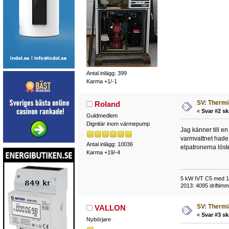
Antal inlägg: 399
Karma +1/-1
SV: Thermi
Roland
«
Svar #2 sk
Guldmedlem
Dignitär inom värmepump
Jag känner till 
varmvattnet hade b
Antal inlägg: 10036
elpatronerna löst
Karma +19/-4
5 kW IVT C5 med 118
2013: 4095 driftimma
SV: Thermi
VALLON
«
Svar #3 sk
Nybörjare