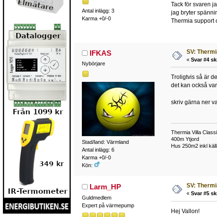
Tack för svaren ja
Antal inlägg: 3
jag bryter spännin
Karma +0/-0
Thermia support om
SV: Thermi
IFKAS
«
Svar #4 sk
Nybörjare
Troligtvis så är d
det kan också vara
skriv gärna ner v
Thermia Villa Class
400m Ytjord
Stad/land: Värmland
Hus 250m2 inkl käll
Antal inlägg: 6
Karma +0/-0
Kön:
SV: Thermi
Larm_HP
«
Svar #5 sk
Guldmedlem
Expert på värmepump
Hej Vallon!