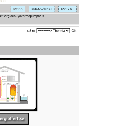
SVARA
SKICKA ÄMNET
SKRIV UT
k/Berg och Sjövärmepumpar.
»
Gå till: